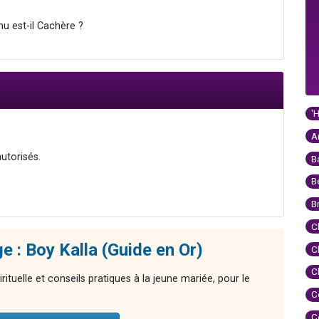
mu est-il Cachère ?
'
A
autorisés.
B
B
B
C
e : Boy Kalla (Guide en Or)
C
C
rituelle et conseils pratiques à la jeune mariée, pour le
C
C