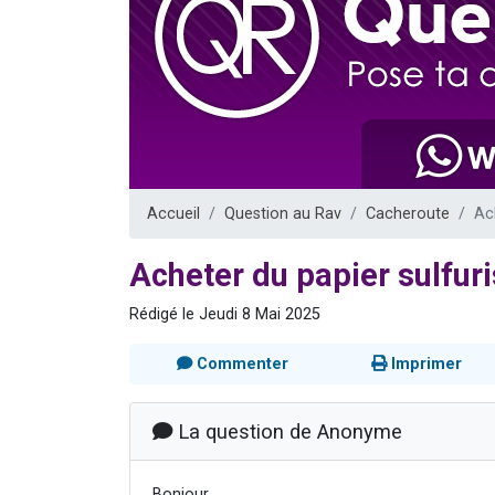
Ariel vient 
Il reste 
Nathaniel vi
6 personn
3 personnes 
Accueil
Question au Rav
Cacheroute
Ac
Acheter du papier sulfuri
Rédigé le Jeudi 8 Mai 2025
Commenter
Imprimer
La question de Anonyme
Bonjour,