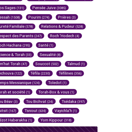
os Sages
Pensée Juive
(131)
(3085)
essah
Pourim
Prières
(1508)
(274)
(3)
ureté Familiale
Relations & Pudeur
(578)
(528)
espect des Parents
Roch 'Hodech
(247)
(4)
och Hachana
Santé
(295)
(1)
cience & Torah
Sexualité
(33)
(8)
im'hat Torah
Souccot
Talmud
(47)
(502)
(1)
echouva
Téfila
Téfilines
(122)
(2230)
(356)
emps Messianique
Toledot
(124)
(1)
orah et société
Torah-Box & vous
(1)
(1)
ou Béav
Tou Bichvat
Tsédaka
(3)
(24)
(397)
sitsit
Tsniout
Vayichla'h
(167)
(634)
(1)
ézot Haberakha
Yom Kippour
(1)
(318)