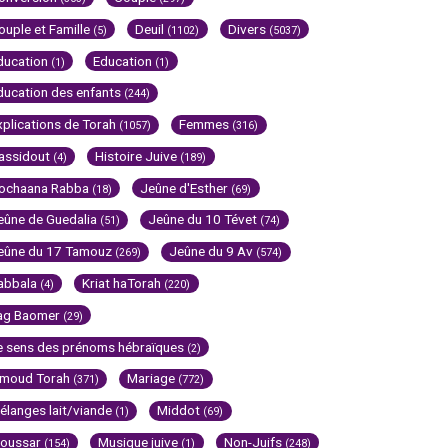
ouple et Famille
Deuil
Divers
(5)
(1102)
(5037)
ducation
Education
(1)
(1)
ducation des enfants
(244)
xplications de Torah
Femmes
(1057)
(316)
assidout
Histoire Juive
(4)
(189)
ochaana Rabba
Jeûne d'Esther
(18)
(69)
eûne de Guedalia
Jeûne du 10 Tévet
(51)
(74)
eûne du 17 Tamouz
Jeûne du 9 Av
(269)
(574)
abbala
Kriat haTorah
(4)
(220)
ag Baomer
(29)
e sens des prénoms hébraïques
(2)
imoud Torah
Mariage
(371)
(772)
élanges lait/viande
Middot
(1)
(69)
oussar
Musique juive
Non-Juifs
(154)
(1)
(248)