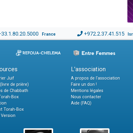
+33.1.80.20.5000
+972.2.37.41.515
France
Is
ources
L'association
ier Juif
A propos de l'association
(livre de prière)
Faire un don !
es de Chabbath
Mentions légales
 Torah-Box
Nous contacter
tion
Aide (FAQ)
t Torah-Box
 Version