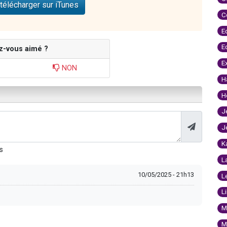
télécharger sur iTunes
C
E
E
z-vous aimé ?
E
NON
H
H
J
J
K
s
L
10/05/2025 - 21h13
L
L
M
M