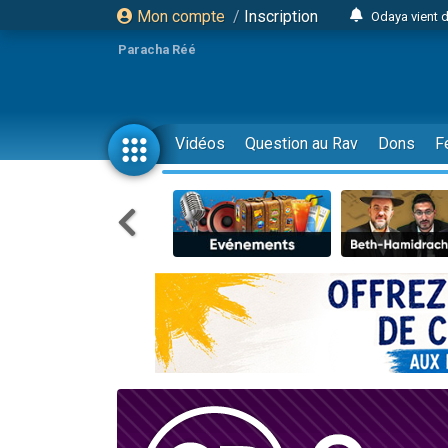
Mon compte
/
Inscription
Odaya vient 
3 personn
Paracha Réé
3 personn
2 personnes 
13 personnes
Vidéos
Question au Rav
Dons
F
12 nouve
30 perso
Il reste 
3 personnes 
2 personnes 
3 personnes 
2 nouvel
8 personn
Nouvelle émis
61 personnes