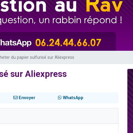
de donner son Maasser
49 places pour étudier en groupe sur Zoom
ent de donner son Maasser
es viennent de faire un don pour 5 enfants déjà orphelins risquent de perdre
viennent de nous rejoindre sur WhatsApp
heter du papier sulfurisé sur Aliexpress
sé sur Aliexpress
Envoyer
WhatsApp