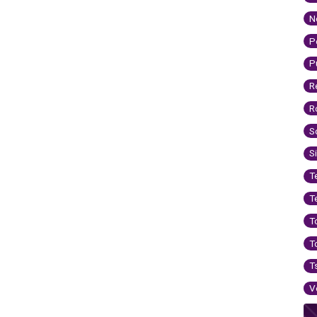
N
P
P
R
R
S
S
T
T
T
T
T
V