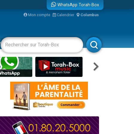
WhatsApp Torah-Box
Mon compte
Calendrier
Columbus
re
vertissements
Livres
Rabbanim
travers le temps