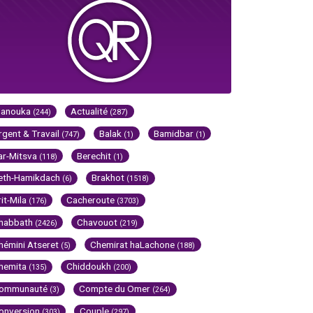
Hanouka
Actualité
(244)
(287)
rgent & Travail
Balak
Bamidbar
(747)
(1)
(1)
ar-Mitsva
Berechit
(118)
(1)
eth-Hamikdach
Brakhot
(6)
(1518)
rit-Mila
Cacheroute
(176)
(3703)
habbath
Chavouot
(2426)
(219)
hémini Atseret
Chemirat haLachone
(5)
(188)
hemita
Chiddoukh
(135)
(200)
ommunauté
Compte du Omer
(3)
(264)
onversion
Couple
(303)
(297)