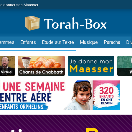
de donner son Maasser
es viennent de faire un don pour 5 jours de vacances aux Orphelins
es viennent de faire un don pour Diane, 80 ans, dans un appartement insalub
viennent de nous rejoindre sur WhatsApp
 viennent de demander une bénédiction
emmes
Enfants
Etude sur Texte
Musique
Paracha
Di
lles musiques dans Torah-Box Music
nnes viennent de faire un don pour Sauvez la jambe de Yohan
49 places pour étudier en groupe sur Zoom
viennent de nous rejoindre sur WhatsApp
viennent de nous rejoindre sur WhatsApp
viennent de nous rejoindre sur WhatsApp
les musiques dans Torah-Box Music
es viennent de faire un don pour Tsédaka : pauvres d'Israel
sion radio : Visions de grandeur n°104 : Le Chabbath et le Birkat Hamazone à 
 viennent de demander une bénédiction