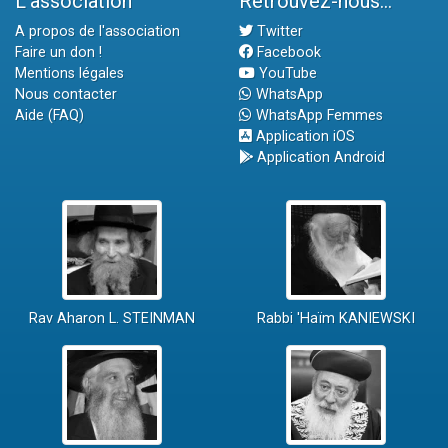
L'association
Retrouvez-nous...
A propos de l'association
Twitter
Faire un don !
Facebook
Mentions légales
YouTube
Nous contacter
WhatsApp
Aide (FAQ)
WhatsApp Femmes
Application iOS
Application Android
Rav Aharon L. STEINMAN
Rabbi 'Haïm KANIEWSKI