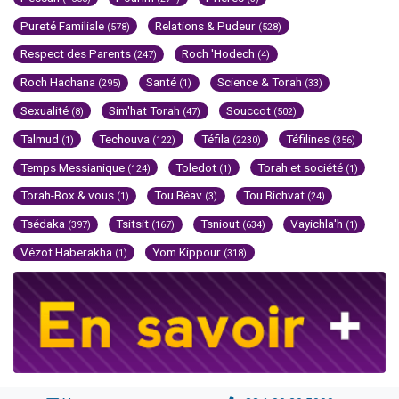
Pureté Familiale
Relations & Pudeur
(578)
(528)
Respect des Parents
Roch 'Hodech
(247)
(4)
Roch Hachana
Santé
Science & Torah
(295)
(1)
(33)
Sexualité
Sim'hat Torah
Souccot
(8)
(47)
(502)
Talmud
Techouva
Téfila
Téfilines
(1)
(122)
(2230)
(356)
Temps Messianique
Toledot
Torah et société
(124)
(1)
(1)
Torah-Box & vous
Tou Béav
Tou Bichvat
(1)
(3)
(24)
Tsédaka
Tsitsit
Tsniout
Vayichla'h
(397)
(167)
(634)
(1)
Vézot Haberakha
Yom Kippour
(1)
(318)