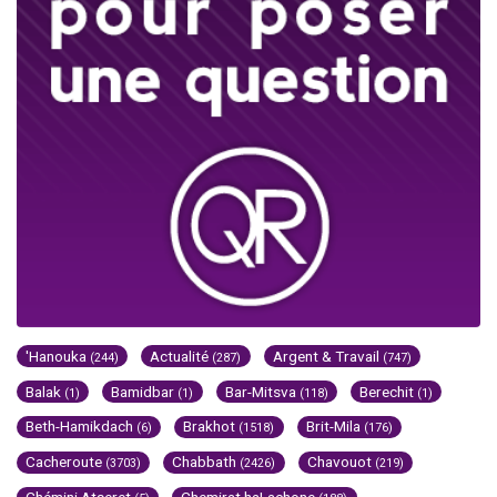
'Hanouka
Actualité
Argent & Travail
(244)
(287)
(747)
Balak
Bamidbar
Bar-Mitsva
Berechit
(1)
(1)
(118)
(1)
Beth-Hamikdach
Brakhot
Brit-Mila
(6)
(1518)
(176)
Cacheroute
Chabbath
Chavouot
(3703)
(2426)
(219)
Chémini Atseret
Chemirat haLachone