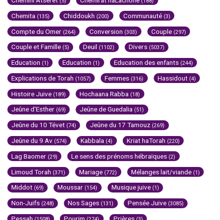
(5)
(188)
Chemita
Chiddoukh
Communauté
(135)
(200)
(3)
Compte du Omer
Conversion
Couple
(264)
(303)
(297)
Couple et Famille
Deuil
Divers
(5)
(1102)
(5037)
Education
Education
Education des enfants
(1)
(1)
(244)
Explications de Torah
Femmes
Hassidout
(1057)
(316)
(4)
Histoire Juive
Hochaana Rabba
(189)
(18)
Jeûne d'Esther
Jeûne de Guedalia
(69)
(51)
Jeûne du 10 Tévet
Jeûne du 17 Tamouz
(74)
(269)
Jeûne du 9 Av
Kabbala
Kriat haTorah
(574)
(4)
(220)
Lag Baomer
Le sens des prénoms hébraïques
(29)
(2)
Limoud Torah
Mariage
Mélanges lait/viande
(371)
(772)
(1)
Middot
Moussar
Musique juive
(69)
(154)
(1)
Non-Juifs
Nos Sages
Pensée Juive
(248)
(131)
(3085)
Pessah
Pourim
Prières
(1508)
(274)
(3)