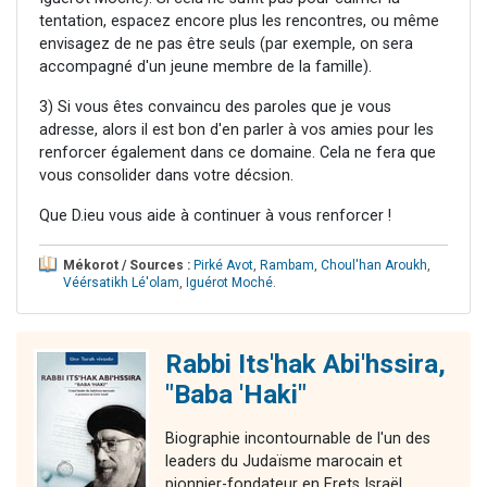
tentation, espacez encore plus les rencontres, ou même
envisagez de ne pas être seuls (par exemple, on sera
accompagné d'un jeune membre de la famille).
3) Si vous êtes convaincu des paroles que je vous
adresse, alors il est bon d'en parler à vos amies pour les
renforcer également dans ce domaine. Cela ne fera que
vous consolider dans votre décsion.
Que D.ieu vous aide à continuer à vous renforcer !
Mékorot / Sources :
Pirké Avot
,
Rambam
,
Choul'han Aroukh
,
Véérsatikh Lé'olam
,
Iguérot Moché
.
Rabbi Its'hak Abi'hssira,
"Baba 'Haki"
Biographie incontournable de l'un des
leaders du Judaïsme marocain et
pionnier-fondateur en Erets Israël.