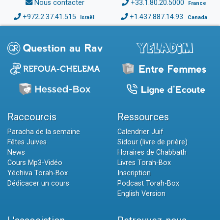
Nous contacter
+33.1.80.20.5000
France
+972.2.37.41.515
+1.437.887.14.93
Israël
Canada
Raccourcis
Ressources
Paracha de la semaine
Calendrier Juif
Fêtes Juives
Sidour (livre de prière)
News
Horaires de Chabbath
Cours Mp3-Vidéo
Livres Torah-Box
Yéchiva Torah-Box
Inscription
Dédicacer un cours
Podcast Torah-Box
English Version