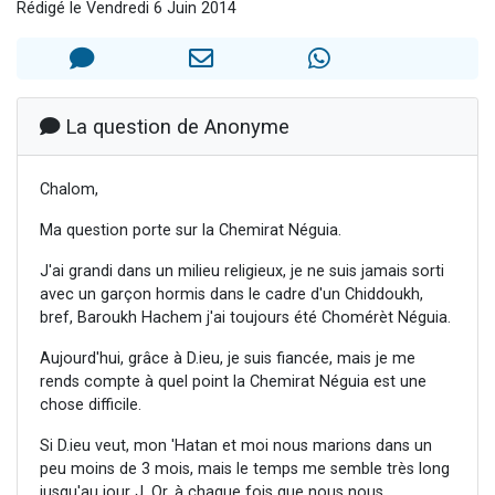
Rédigé le Vendredi 6 Juin 2014
61 personnes viennent de demander une bénédiction
Il reste 49 places pour étudier en groupe sur Zoom
Ariel vient de donner son Maasser
Nathaniel vient de donner son Maasser
La question de Anonyme
4 personnes viennent de nous rejoindre sur WhatsApp
Chalom,
Ma question porte sur la Chemirat Néguia.
J'ai grandi dans un milieu religieux, je ne suis jamais sorti
avec un garçon hormis dans le cadre d'un Chiddoukh,
bref, Baroukh Hachem j'ai toujours été Chomérèt Néguia.
Aujourd'hui, grâce à D.ieu, je suis fiancée, mais je me
rends compte à quel point la Chemirat Néguia est une
chose difficile.
Si D.ieu veut, mon 'Hatan et moi nous marions dans un
peu moins de 3 mois, mais le temps me semble très long
jusqu'au jour J. Or, à chaque fois que nous nous