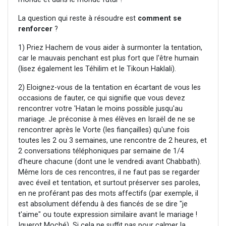
La question qui reste à résoudre est
comment se
renforcer
?
1) Priez Hachem de vous aider à surmonter la tentation,
car le mauvais penchant est plus fort que l'être humain
(lisez également les Téhilim et le Tikoun Haklali).
2) Eloignez-vous de la tentation en écartant de vous les
occasions de fauter, ce qui signifie que vous devez
rencontrer votre 'Hatan le moins possible jusqu'au
mariage. Je préconise à mes élèves en Israël de ne se
rencontrer après le Vorte (les fiançailles) qu'une fois
toutes les 2 ou 3 semaines, une rencontre de 2 heures, et
2 conversations téléphoniques par semaine de 1/4
d'heure chacune (dont une le vendredi avant Chabbath).
Même lors de ces rencontres, il ne faut pas se regarder
avec éveil et tentation, et surtout préserver ses paroles,
en ne proférant pas des mots affectifs (par exemple, il
est absolument défendu à des fiancés de se dire "je
t'aime" ou toute expression similaire avant le mariage !
Iguerot Moché). Si cela ne suffit pas pour calmer la