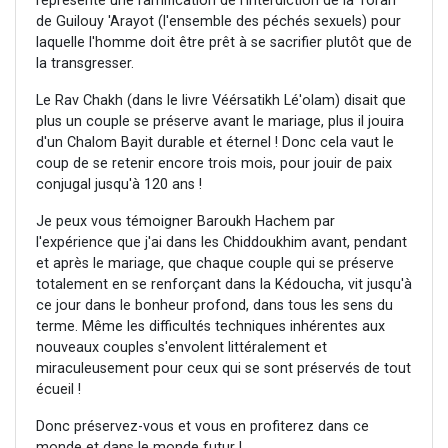
représente une ramification de l'interdiction de la Torah
de Guilouy 'Arayot (l'ensemble des péchés sexuels) pour
laquelle l'homme doit être prêt à se sacrifier plutôt que de
la transgresser.
Le Rav Chakh (dans le livre Véérsatikh Lé'olam) disait que
plus un couple se préserve avant le mariage, plus il jouira
d'un Chalom Bayit durable et éternel ! Donc cela vaut le
coup de se retenir encore trois mois, pour jouir de paix
conjugal jusqu'à 120 ans !
Je peux vous témoigner Baroukh Hachem par
l'expérience que j'ai dans les Chiddoukhim avant, pendant
et après le mariage, que chaque couple qui se préserve
totalement en se renforçant dans la Kédoucha, vit jusqu'à
ce jour dans le bonheur profond, dans tous les sens du
terme. Même les difficultés techniques inhérentes aux
nouveaux couples s'envolent littéralement et
miraculeusement pour ceux qui se sont préservés de tout
écueil !
Donc préservez-vous et vous en profiterez dans ce
monde et dans le monde futur !