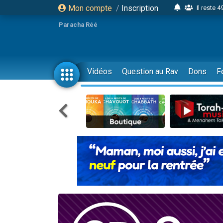
Mon compte
/
Inscription
Il reste 
16 person
Paracha Réé
2 personnes 
6 personnes 
4 personn
Vidéos
Question au Rav
Dons
F
2 personn
17 personnes
4 personnes 
Il reste 
Eva vient de
4 personnes 
3 personnes 
Odaya vient 
3 personn
2 personnes 