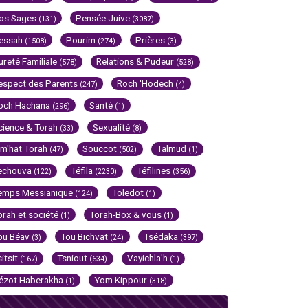
os Sages
Pensée Juive
(131)
(3087)
essah
Pourim
Prières
(1508)
(274)
(3)
ureté Familiale
Relations & Pudeur
(578)
(528)
espect des Parents
Roch 'Hodech
(247)
(4)
och Hachana
Santé
(296)
(1)
cience & Torah
Sexualité
(33)
(8)
im'hat Torah
Souccot
Talmud
(47)
(502)
(1)
echouva
Téfila
Téfilines
(122)
(2230)
(356)
emps Messianique
Toledot
(124)
(1)
orah et société
Torah-Box & vous
(1)
(1)
ou Béav
Tou Bichvat
Tsédaka
(3)
(24)
(397)
sitsit
Tsniout
Vayichla'h
(167)
(634)
(1)
ézot Haberakha
Yom Kippour
(1)
(318)