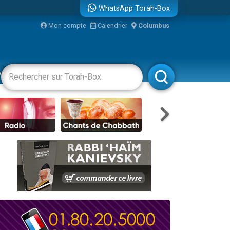
WhatsApp Torah-Box
bre
Mon compte
Calendrier
Columbus
...
vertissements
Livres
Rabbanim