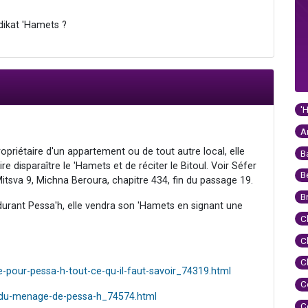
dikat 'Hamets ?
'
A
priétaire d'un appartement ou de tout autre local, elle
B
ire disparaître le 'Hamets et de réciter le Bitoul. Voir Séfer
B
itsva 9, Michna Beroura, chapitre 434, fin du passage 19.
B
durant Pessa'h, elle vendra son 'Hamets en signant une
C
C
C
pour-pessa-h-tout-ce-qu-il-faut-savoir_74319.html
C
n-du-menage-de-pessa-h_74574.html
C