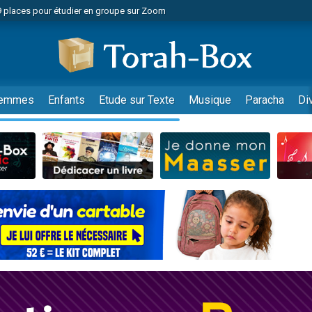
49 places pour étudier en groupe sur Zoom
nes viennent de faire un don pour Diane, 80 ans, dans un appartement insalu
viennent de nous rejoindre sur WhatsApp
viennent de nous rejoindre sur WhatsApp
es viennent de faire un don pour Reloger Rivka, 6 enfants, victime de violences
emmes
Enfants
Etude sur Texte
Musique
Paracha
Di
es viennent de faire un don pour 1 Journée de Vacances Pour les Enfants
 viennent de demander une bénédiction
viennent de nous rejoindre sur WhatsApp
49 places pour étudier en groupe sur Zoom
 donner son Maasser
viennent de nous rejoindre sur WhatsApp
viennent de nous rejoindre sur WhatsApp
de donner son Maasser
es viennent de faire un don pour 5 jours de vacances aux Orphelins
viennent de nous rejoindre sur WhatsApp