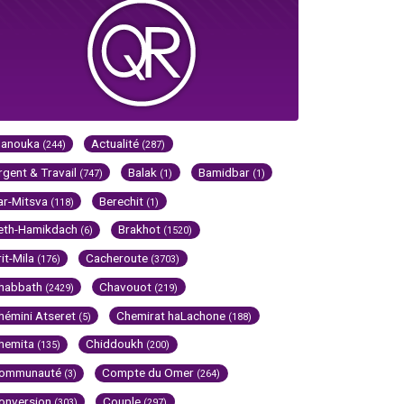
Hanouka
Actualité
(244)
(287)
rgent & Travail
Balak
Bamidbar
(747)
(1)
(1)
ar-Mitsva
Berechit
(118)
(1)
eth-Hamikdach
Brakhot
(6)
(1520)
rit-Mila
Cacheroute
(176)
(3703)
habbath
Chavouot
(2429)
(219)
hémini Atseret
Chemirat haLachone
(5)
(188)
hemita
Chiddoukh
(135)
(200)
ommunauté
Compte du Omer
(3)
(264)
onversion
Couple
(303)
(297)