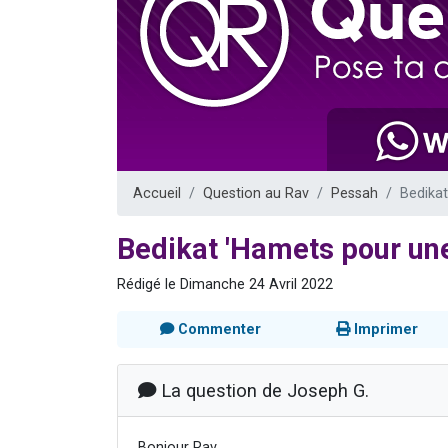
13 personnes
30 perso
Il reste 
12 nouve
29 personnes
Accueil
Question au Rav
Pessah
Bedika
Bedikat 'Hamets pour u
Rédigé le Dimanche 24 Avril 2022
Commenter
Imprimer
La question de Joseph G.
Bonjour Rav,