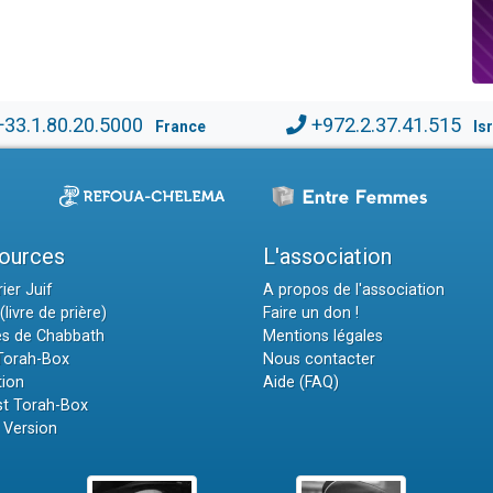
+33.1.80.20.5000
+972.2.37.41.515
France
Is
ources
L'association
ier Juif
A propos de l'association
(livre de prière)
Faire un don !
es de Chabbath
Mentions légales
 Torah-Box
Nous contacter
tion
Aide (FAQ)
t Torah-Box
 Version