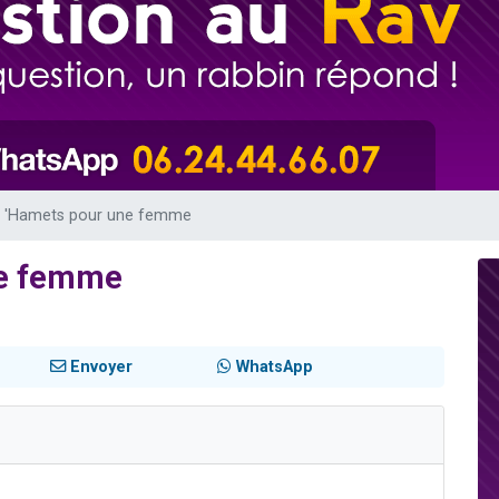
 viennent de demander une bénédiction
nnes viennent de faire un don pour Sauvez la jambe de Yohan
49 places pour étudier en groupe sur Zoom
lles musiques dans Torah-Box Music
 viennent de demander une bénédiction
t 'Hamets pour une femme
ne femme
Envoyer
WhatsApp