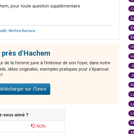
hem, pour toute question supplémentaire.
C
E
E
noukh
,
Michna Beroura
.
E
H
 près d'Hachem
H
r de la femme juive à l'intérieur de son foyer, dans notre
J
ls, idées originales, exemples pratiques pour s'épanouir.
J
!"
K
télécharger sur iTunes
L
L
L
z-vous aimé ?
M
NON
M