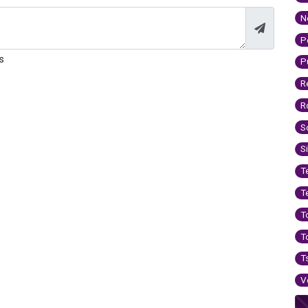
N
P
s
P
R
R
S
S
T
T
T
T
T
V