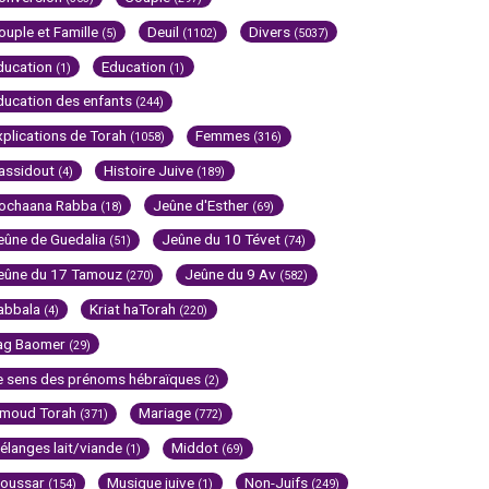
ouple et Famille
Deuil
Divers
(5)
(1102)
(5037)
ducation
Education
(1)
(1)
ducation des enfants
(244)
xplications de Torah
Femmes
(1058)
(316)
assidout
Histoire Juive
(4)
(189)
ochaana Rabba
Jeûne d'Esther
(18)
(69)
eûne de Guedalia
Jeûne du 10 Tévet
(51)
(74)
eûne du 17 Tamouz
Jeûne du 9 Av
(270)
(582)
abbala
Kriat haTorah
(4)
(220)
ag Baomer
(29)
e sens des prénoms hébraïques
(2)
imoud Torah
Mariage
(371)
(772)
élanges lait/viande
Middot
(1)
(69)
oussar
Musique juive
Non-Juifs
(154)
(1)
(249)