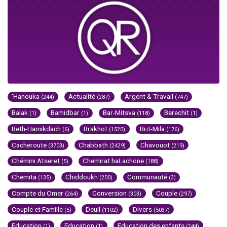
'Hanouka
Actualité
Argent & Travail
(244)
(287)
(747)
Balak
Bamidbar
Bar-Mitsva
Berechit
(1)
(1)
(118)
(1)
Beth-Hamikdach
Brakhot
Brit-Mila
(6)
(1520)
(176)
Cacheroute
Chabbath
Chavouot
(3703)
(2429)
(219)
Chémini Atseret
Chemirat haLachone
(5)
(188)
Chemita
Chiddoukh
Communauté
(135)
(200)
(3)
Compte du Omer
Conversion
Couple
(264)
(303)
(297)
Couple et Famille
Deuil
Divers
(5)
(1102)
(5037)
Education
Education
Education des enfants
(1)
(1)
(244)