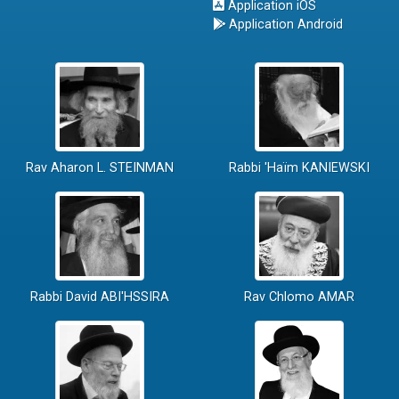
Application iOS
Application Android
Rav Aharon L. STEINMAN
Rabbi 'Haïm KANIEWSKI
Rabbi David ABI'HSSIRA
Rav Chlomo AMAR