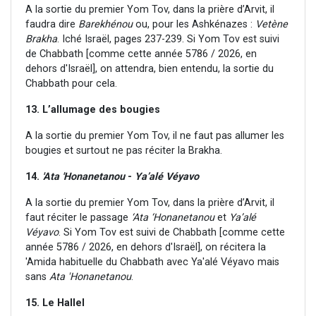
A la sortie du premier Yom Tov, dans la prière d’Arvit, il
faudra dire
Barekhénou
ou, pour les Ashkénazes :
Vetène
Brakha
. Iché Israël, pages 237-239. Si Yom Tov est suivi
de Chabbath [comme cette année 5786 / 2026, en
dehors d'Israël], on attendra, bien entendu, la sortie du
Chabbath pour cela.
13. L’allumage des bougies
A la sortie du premier Yom Tov, il ne faut pas allumer les
bougies et surtout ne pas réciter la Brakha.
14.
'Ata
'Honanetanou
-
Ya’alé
Véyavo
A la sortie du premier Yom Tov, dans la prière d’Arvit, il
faut réciter le passage
‘Ata ‘Honanetanou
et
Ya’alé
Véyavo
. Si Yom Tov est suivi de Chabbath [comme cette
année 5786 / 2026, en dehors d'Israël], on récitera la
'Amida habituelle du Chabbath avec Ya'alé Véyavo mais
sans
Ata 'Honanetanou
.
15. Le Hallel