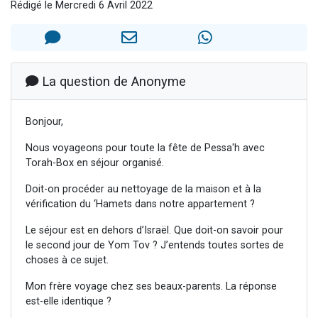
Rédigé le Mercredi 6 Avril 2022
2 personnes viennent de nous rejoindre sur WhatsApp
13 personnes viennent de demander une bénédiction
Il reste 49 places pour étudier en groupe sur Zoom
12 nouvelles musiques dans Torah-Box Music
La question de Anonyme
2 personnes viennent de nous rejoindre sur WhatsApp
Bonjour,
Nous voyageons pour toute la fête de Pessa'h avec
Torah-Box en séjour organisé.
Doit-on procéder au nettoyage de la maison et à la
vérification du ‘Hamets dans notre appartement ?
Le séjour est en dehors d’Israël. Que doit-on savoir pour
le second jour de Yom Tov ? J’entends toutes sortes de
choses à ce sujet.
Mon frère voyage chez ses beaux-parents. La réponse
est-elle identique ?