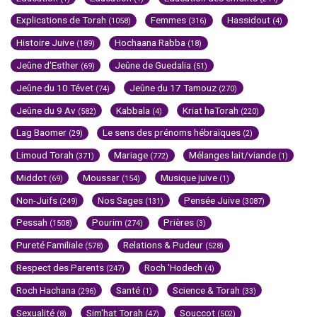
Explications de Torah
Femmes
Hassidout
(1058)
(316)
(4)
Histoire Juive
Hochaana Rabba
(189)
(18)
Jeûne d'Esther
Jeûne de Guedalia
(69)
(51)
Jeûne du 10 Tévet
Jeûne du 17 Tamouz
(74)
(270)
Jeûne du 9 Av
Kabbala
Kriat haTorah
(582)
(4)
(220)
Lag Baomer
Le sens des prénoms hébraïques
(29)
(2)
Limoud Torah
Mariage
Mélanges lait/viande
(371)
(772)
(1)
Middot
Moussar
Musique juive
(69)
(154)
(1)
Non-Juifs
Nos Sages
Pensée Juive
(249)
(131)
(3087)
Pessah
Pourim
Prières
(1508)
(274)
(3)
Pureté Familiale
Relations & Pudeur
(578)
(528)
Respect des Parents
Roch 'Hodech
(247)
(4)
Roch Hachana
Santé
Science & Torah
(296)
(1)
(33)
Sexualité
Sim'hat Torah
Souccot
(8)
(47)
(502)