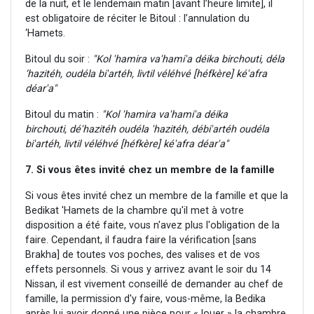
de la nuit, et le lendemain matin [avant l’heure limite], il
est obligatoire de réciter le Bitoul : l’annulation du
‘Hamets.
Bitoul du soir :
"Kol 'hamira va'hami'a déika birchouti, déla
‘hazitéh, oudéla bi'artéh, livtil véléhvé [héfkère] ké'afra
déar'a"
Bitoul du matin :
"Kol 'hamira va'hami'a déika
birchouti, dé'hazitéh oudéla 'hazitéh, débi'artéh oudéla
bi'artéh, livtil véléhvé [héfkère] ké'afra déar'a"
7. Si vous êtes invité chez un membre de la famille
Si vous êtes invité chez un membre de la famille et que la
Bedikat 'Hamets de la chambre qu'il met à votre
disposition a été faite, vous n'avez plus l'obligation de la
faire. Cependant, il faudra faire la vérification [sans
Brakha] de toutes vos poches, des valises et de vos
effets personnels. Si vous y arrivez avant le soir du 14
Nissan, il est vivement conseillé de demander au chef de
famille, la permission d'y faire, vous-même, la Bedika
après lui avoir donné une pièce pour « louer » la chambre.