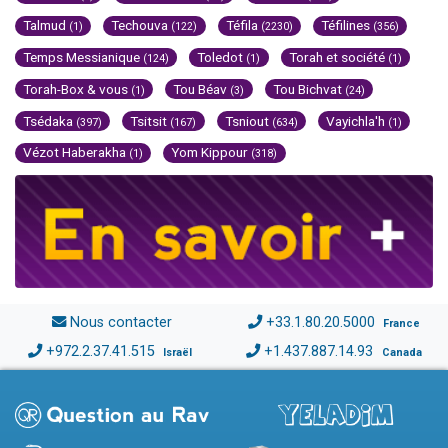
Talmud
Techouva
Téfila
Téfilines
(1)
(122)
(2230)
(356)
Temps Messianique
Toledot
Torah et société
(124)
(1)
(1)
Torah-Box & vous
Tou Béav
Tou Bichvat
(1)
(3)
(24)
Tsédaka
Tsitsit
Tsniout
Vayichla'h
(397)
(167)
(634)
(1)
Vézot Haberakha
Yom Kippour
(1)
(318)
Nous contacter
+33.1.80.20.5000
France
+972.2.37.41.515
+1.437.887.14.93
Israël
Canada