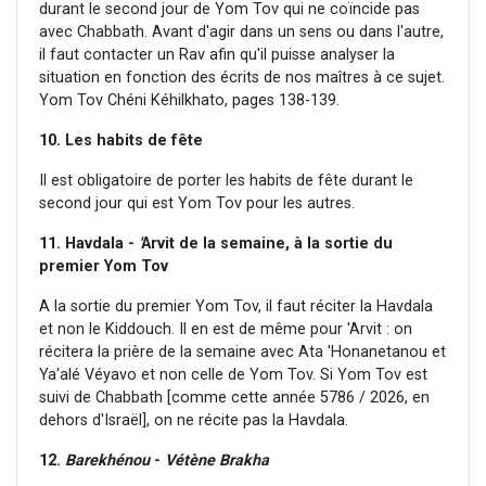
durant le second jour de Yom Tov qui ne coïncide pas
avec Chabbath. Avant d'agir dans un sens ou dans l'autre,
il faut contacter un Rav afin qu'il puisse analyser la
situation en fonction des écrits de nos maîtres à ce sujet.
Yom Tov Chéni Kéhilkhato, pages 138-139.
10. Les habits de fête
Il est obligatoire de porter les habits de fête durant le
second jour qui est Yom Tov pour les autres.
11. Havdala -
'
Arvit de la semaine, à la sortie du
premier Yom Tov
A la sortie du premier Yom Tov, il faut réciter la Havdala
et non le Kiddouch. Il en est de même pour 'Arvit : on
récitera la prière de la semaine avec Ata 'Honanetanou et
Ya'alé Véyavo et non celle de Yom Tov. Si Yom Tov est
suivi de Chabbath [comme cette année 5786 / 2026, en
dehors d'Israël], on ne récite pas la Havdala.
12.
Barekhénou
-
Vétène
Brakha