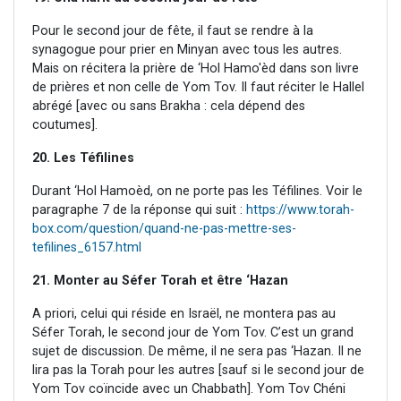
Pour le second jour de fête, il faut se rendre à la
synagogue pour prier en Minyan avec tous les autres.
Mais on récitera la prière de ‘Hol Hamo'èd dans son livre
de prières et non celle de Yom Tov. Il faut réciter le Hallel
abrégé [avec ou sans Brakha : cela dépend des
coutumes].
20. Les Téfilines
Durant ‘Hol Hamoèd, on ne porte pas les Téfilines. Voir le
paragraphe 7 de la réponse qui suit :
https://www.torah-
box.com/question/quand-ne-pas-mettre-ses-
tefilines_6157.html
21. Monter au Séfer Torah et être ‘Hazan
A priori, celui qui réside en Israël, ne montera pas au
Séfer Torah, le second jour de Yom Tov. C’est un grand
sujet de discussion. De même, il ne sera pas ‘Hazan. Il ne
lira pas la Torah pour les autres [sauf si le second jour de
Yom Tov coïncide avec un Chabbath]. Yom Tov Chéni