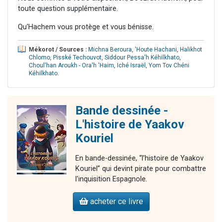
toute question supplémentaire.
Qu’Hachem vous protège et vous bénisse.
Mékorot / Sources :
Michna Beroura
,
'Houte Hachani
,
Halikhot
Chlomo
,
Pisské Techouvot
,
Siddour Pessa'h Kéhilkhato
,
Choul'han Aroukh - Ora'h 'Haim
,
Iché Israël
,
Yom Tov Chéni
Kéhilkhato
.
Bande dessinée -
L'histoire de Yaakov
Kouriel
En bande-dessinée, “l’histoire de Yaakov
Kouriel” qui devint pirate pour combattre
l'inquisition Espagnole.
acheter ce livre