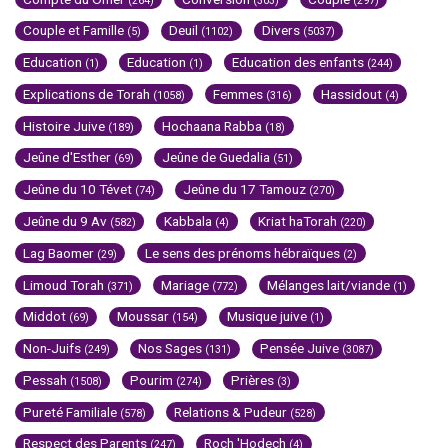
(264)
(303)
(297)
Couple et Famille
Deuil
Divers
(5)
(1102)
(5037)
Education
Education
Education des enfants
(1)
(1)
(244)
Explications de Torah
Femmes
Hassidout
(1058)
(316)
(4)
Histoire Juive
Hochaana Rabba
(189)
(18)
Jeûne d'Esther
Jeûne de Guedalia
(69)
(51)
Jeûne du 10 Tévet
Jeûne du 17 Tamouz
(74)
(270)
Jeûne du 9 Av
Kabbala
Kriat haTorah
(582)
(4)
(220)
Lag Baomer
Le sens des prénoms hébraïques
(29)
(2)
Limoud Torah
Mariage
Mélanges lait/viande
(371)
(772)
(1)
Middot
Moussar
Musique juive
(69)
(154)
(1)
Non-Juifs
Nos Sages
Pensée Juive
(249)
(131)
(3087)
Pessah
Pourim
Prières
(1508)
(274)
(3)
Pureté Familiale
Relations & Pudeur
(578)
(528)
Respect des Parents
Roch 'Hodech
(247)
(4)