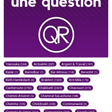
'Hanouka
Actualité
Argent & Travail
(244)
(287)
(747)
Balak
Bamidbar
Bar-Mitsva
Berechit
(1)
(1)
(118)
(1)
Beth-Hamikdach
Brakhot
Brit-Mila
(6)
(1520)
(176)
Cacheroute
Chabbath
Chavouot
(3703)
(2429)
(219)
Chémini Atseret
Chemirat haLachone
(5)
(188)
Chemita
Chiddoukh
Communauté
(135)
(200)
(3)
Compte du Omer
Conversion
Couple