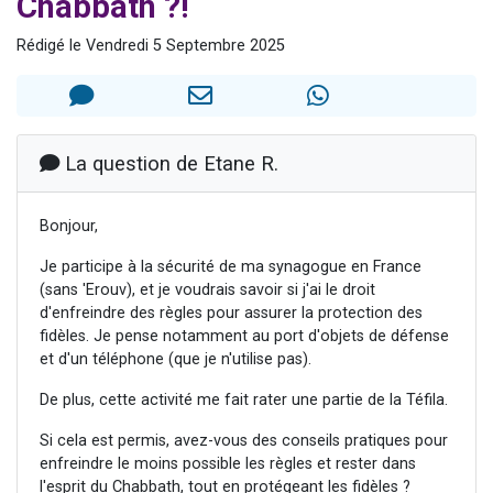
Chabbath ?!
2 personnes viennent de nous rejoindre sur WhatsApp
Rédigé le Vendredi 5 Septembre 2025
13 personnes viennent de demander une bénédiction
Il reste 49 places pour étudier en groupe sur Zoom
12 nouvelles musiques dans Torah-Box Music
2 personnes viennent de nous rejoindre sur WhatsApp
La question de Etane R.
Bonjour,
Je participe à la sécurité de ma synagogue en France
(sans 'Erouv), et je voudrais savoir si j'ai le droit
d'enfreindre des règles pour assurer la protection des
fidèles. Je pense notamment au port d'objets de défense
et d'un téléphone (que je n'utilise pas).
De plus, cette activité me fait rater une partie de la Téfila.
Si cela est permis, avez-vous des conseils pratiques pour
enfreindre le moins possible les règles et rester dans
l'esprit du Chabbath, tout en protégeant les fidèles ?