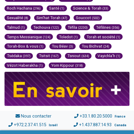
Roch Hachana
Santé
Science & Torah
(296)
(1)
(33)
Sexualité
Sim'hat Torah
Souccot
(8)
(47)
(502)
Talmud
Techouva
Téfila
Téfilines
(1)
(122)
(2230)
(356)
Temps Messianique
Toledot
Torah et société
(124)
(1)
(1)
Torah-Box & vous
Tou Béav
Tou Bichvat
(1)
(3)
(24)
Tsédaka
Tsitsit
Tsniout
Vayichla'h
(397)
(167)
(634)
(1)
Vézot Haberakha
Yom Kippour
(1)
(318)
Nous contacter
+33.1.80.20.5000
France
+972.2.37.41.515
+1.437.887.14.93
Israël
Canada