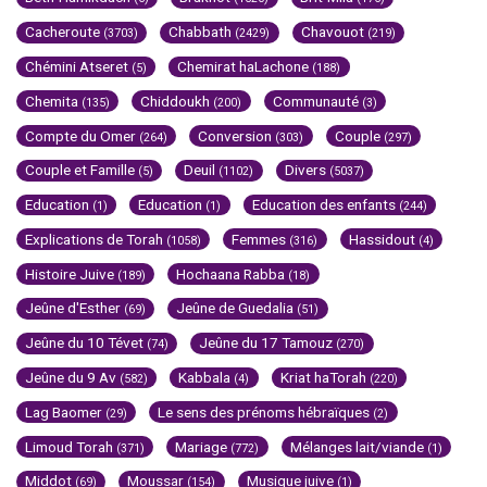
Cacheroute
Chabbath
Chavouot
(3703)
(2429)
(219)
Chémini Atseret
Chemirat haLachone
(5)
(188)
Chemita
Chiddoukh
Communauté
(135)
(200)
(3)
Compte du Omer
Conversion
Couple
(264)
(303)
(297)
Couple et Famille
Deuil
Divers
(5)
(1102)
(5037)
Education
Education
Education des enfants
(1)
(1)
(244)
Explications de Torah
Femmes
Hassidout
(1058)
(316)
(4)
Histoire Juive
Hochaana Rabba
(189)
(18)
Jeûne d'Esther
Jeûne de Guedalia
(69)
(51)
Jeûne du 10 Tévet
Jeûne du 17 Tamouz
(74)
(270)
Jeûne du 9 Av
Kabbala
Kriat haTorah
(582)
(4)
(220)
Lag Baomer
Le sens des prénoms hébraïques
(29)
(2)
Limoud Torah
Mariage
Mélanges lait/viande
(371)
(772)
(1)
Middot
Moussar
Musique juive
(69)
(154)
(1)