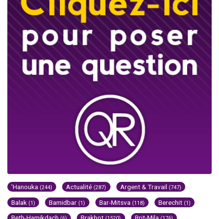
'Hanouka
Actualité
Argent & Travail
(244)
(287)
(747)
Balak
Bamidbar
Bar-Mitsva
Berechit
(1)
(1)
(118)
(1)
Beth-Hamikdach
Brakhot
Brit-Mila
(6)
(1520)
(176)