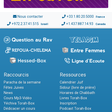
Nous contacter
+33.1.80.20.5000
France
+972.2.37.41.515
+1.437.887.14.93
Israël
Canada
Raccourcis
Ressources
Paracha de la semaine
Calendrier Juif
Fêtes Juives
Sidour (livre de prière)
News
Horaires de Chabbath
Cours Mp3-Vidéo
Livres Torah-Box
Yéchiva Torah-Box
Inscription
Dédicacer un cours
Podcast Torah-Box