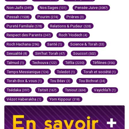
Non-Juifs
Nos Sages
Pensée Juive
(249)
(131)
(3087)
Pessah
Pourim
Prières
(1508)
(274)
(3)
Pureté Familiale
Relations & Pudeur
(578)
(528)
Respect des Parents
Roch 'Hodech
(247)
(4)
Roch Hachana
Santé
Science & Torah
(296)
(1)
(33)
Sexualité
Sim'hat Torah
Souccot
(8)
(47)
(502)
Talmud
Techouva
Téfila
Téfilines
(1)
(122)
(2230)
(356)
Temps Messianique
Toledot
Torah et société
(124)
(1)
(1)
Torah-Box & vous
Tou Béav
Tou Bichvat
(1)
(3)
(24)
Tsédaka
Tsitsit
Tsniout
Vayichla'h
(397)
(167)
(634)
(1)
Vézot Haberakha
Yom Kippour
(1)
(318)