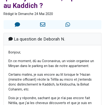
au Kaddich ?
2 personnes viennent de nous rejoindre sur WhatsApp
13 personnes viennent de demander une bénédiction
Rédigé le Dimanche 24 Mai 2020
Il reste 49 places pour étudier en groupe sur Zoom
12 nouvelles musiques dans Torah-Box Music
2 personnes viennent de nous rejoindre sur WhatsApp
La question de Deborah N.
Bonjour,
En ce moment, dû au Coronavirus, un voisin organise un
Minyan dans le parking en bas de notre appartement.
Certains matins, je suis encore au lit lorsque le 'Hazan
(ministre officiant) récite la Téfila au micro et j'entends
donc distinctement le Kaddich, la Kédoucha, la Birkat
Cohanim, etc.
Dois-je y répondre, sachant que je n'ai pas encore fait
Nétila, que j'ai les cheveux découverts et que je suis en