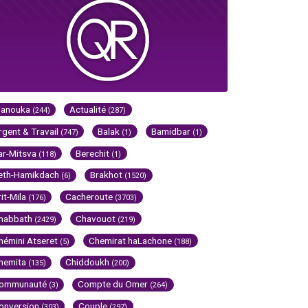
Hanouka
Actualité
(244)
(287)
rgent & Travail
Balak
Bamidbar
(747)
(1)
(1)
ar-Mitsva
Berechit
(118)
(1)
eth-Hamikdach
Brakhot
(6)
(1520)
rit-Mila
Cacheroute
(176)
(3703)
habbath
Chavouot
(2429)
(219)
hémini Atseret
Chemirat haLachone
(5)
(188)
hemita
Chiddoukh
(135)
(200)
ommunauté
Compte du Omer
(3)
(264)
onversion
Couple
(303)
(297)