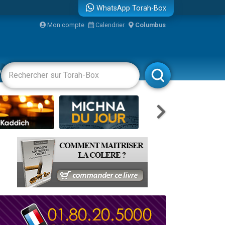
WhatsApp Torah-Box
Mon compte
Calendrier
Columbus
re
vertissements
Livres
Rabbanim
travers le temps