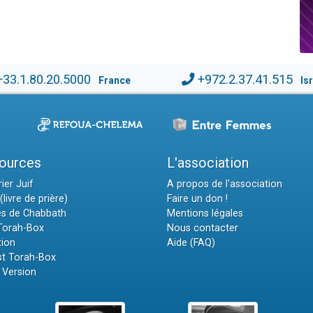
+33.1.80.20.5000
+972.2.37.41.515
France
Is
ources
L'association
ier Juif
A propos de l'association
(livre de prière)
Faire un don !
es de Chabbath
Mentions légales
 Torah-Box
Nous contacter
tion
Aide (FAQ)
t Torah-Box
 Version