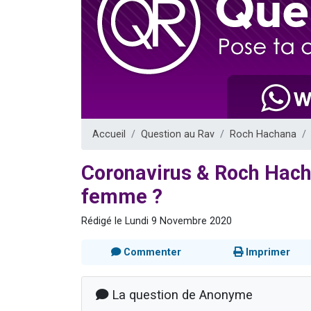
61 personnes
Il reste 
Ariel vient 
Nathaniel vi
4 personnes 
Accueil
Question au Rav
Roch Hachana
Coronavirus & Roch Hach
femme ?
Rédigé le Lundi 9 Novembre 2020
Commenter
Imprimer
La question de Anonyme