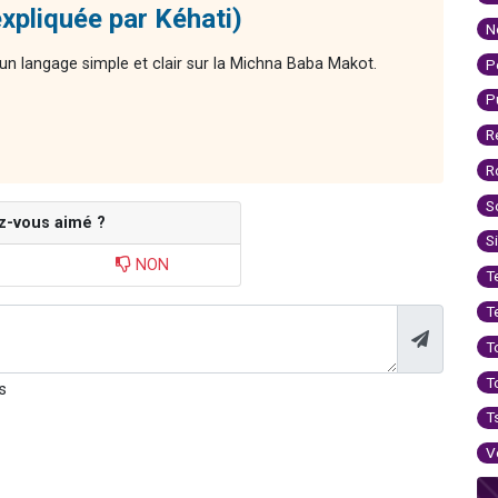
xpliquée par Kéhati)
N
n langage simple et clair sur la Michna Baba Makot.
P
P
R
R
S
z-vous aimé ?
S
NON
T
T
T
T
s
T
V