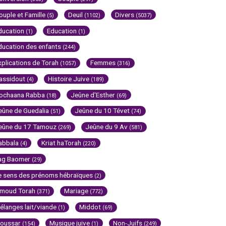
ouple et Famille
Deuil
Divers
(5)
(1102)
(5037)
ducation
Education
(1)
(1)
ducation des enfants
(244)
xplications de Torah
Femmes
(1057)
(316)
assidout
Histoire Juive
(4)
(189)
ochaana Rabba
Jeûne d'Esther
(18)
(69)
eûne de Guedalia
Jeûne du 10 Tévet
(51)
(74)
eûne du 17 Tamouz
Jeûne du 9 Av
(269)
(581)
abbala
Kriat haTorah
(4)
(220)
ag Baomer
(29)
e sens des prénoms hébraïques
(2)
imoud Torah
Mariage
(371)
(772)
élanges lait/viande
Middot
(1)
(69)
oussar
Musique juive
Non-Juifs
(154)
(1)
(249)