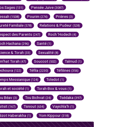
os Sages
Pensée Juive
(131)
(3087)
essah
Pourim
Prières
(1508)
(274)
(3)
ureté Familiale
Relations & Pudeur
(578)
(528)
espect des Parents
Roch 'Hodech
(247)
(4)
och Hachana
Santé
(296)
(1)
cience & Torah
Sexualité
(33)
(8)
im'hat Torah
Souccot
Talmud
(47)
(502)
(1)
echouva
Téfila
Téfilines
(122)
(2230)
(356)
emps Messianique
Toledot
(124)
(1)
orah et société
Torah-Box & vous
(1)
(1)
ou Béav
Tou Bichvat
Tsédaka
(3)
(24)
(397)
sitsit
Tsniout
Vayichla'h
(167)
(634)
(1)
ézot Haberakha
Yom Kippour
(1)
(318)