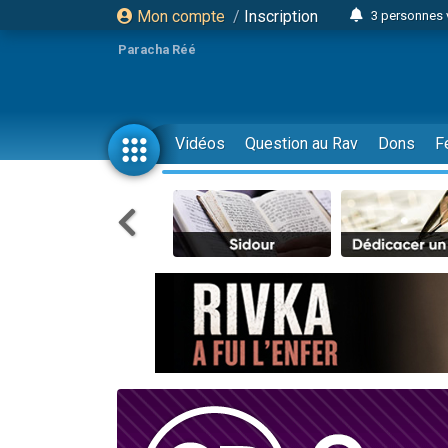
Mon compte
/
Inscription
3 personnes 
Odaya vient 
Paracha Réé
3 personn
3 personn
2 personnes 
Vidéos
Question au Rav
Dons
F
13 personnes
30 perso
Il reste 
12 nouve
3 personnes 
2 personnes 
2 nouvel
3 personnes 
8 personn
Nouvelle émis