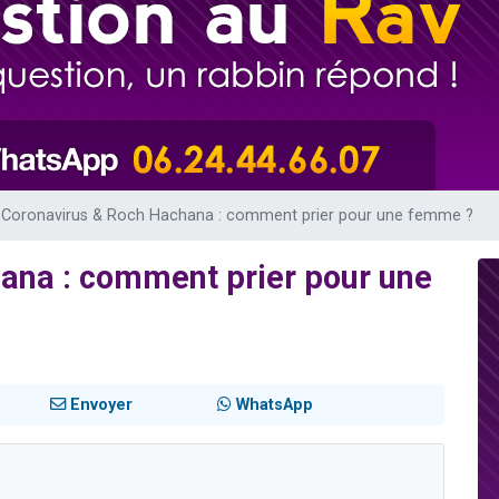
 viennent de demander une bénédiction
49 places pour étudier en groupe sur Zoom
de donner son Maasser
ent de donner son Maasser
viennent de nous rejoindre sur WhatsApp
Coronavirus & Roch Hachana : comment prier pour une femme ?
ana : comment prier pour une
Envoyer
WhatsApp