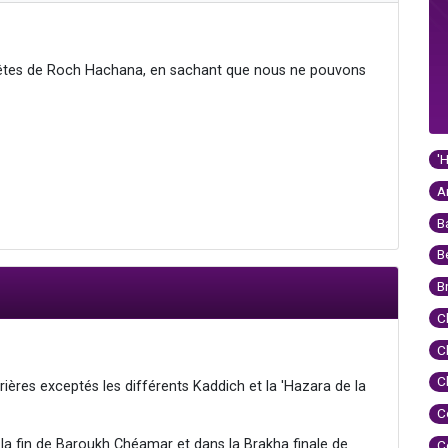
êtes de Roch Hachana, en sachant que nous ne pouvons
'
A
B
B
B
C
C
C
rières exceptés les différents Kaddich et la 'Hazara de la
C
a fin de Baroukh Chéamar et dans la Brakha finale de
C