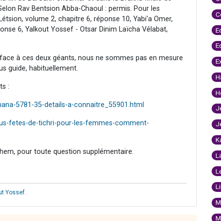
. Selon Rav Bentsion Abba-Chaoul : permis. Pour les
C
étsion, volume 2, chapitre 6, réponse 10, Yabi'a Omer,
onse 6, Yalkout Yossef - Otsar Dinim Laïcha Vélabat,
E
E
face à ces deux géants, nous ne sommes pas en mesure
E
us guide, habituellement.
H
ts :
H
ana-5781-35-details-a-connaitre_55901.html
J
us-fetes-de-tichri-pour-les-femmes-comment-
J
K
hem, pour toute question supplémentaire.
L
L
L
ut Yossef
.
M
M