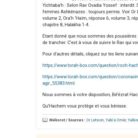
Yichtaba'h : Selon Rav Ovadia Yossef : interdit
femmes Ashkénazes : toujours permis. Voir Or L
volume 2, Ora’h ‘Haïm, réponse 6, volume 3, rép
chapitre 8, Halakha 1-4.
Etant donné que nous sommes des poussières 
de trancher. C’est à vous de suivre le Rav qui vo
Pour d'autres détails, cliquez sur les liens suivan
https://www.torah-box.com/question/roch-hach
https://www.torah-box.com/question/coronavir
agir_55383.html
Nous sommes à votre disposition, Bé’ézrat Hac
Qu’Hachem vous protège et vous bénisse.
Mékorot / Sources :
Or Letsion
,
Yabi'a Omèr
,
Yalko