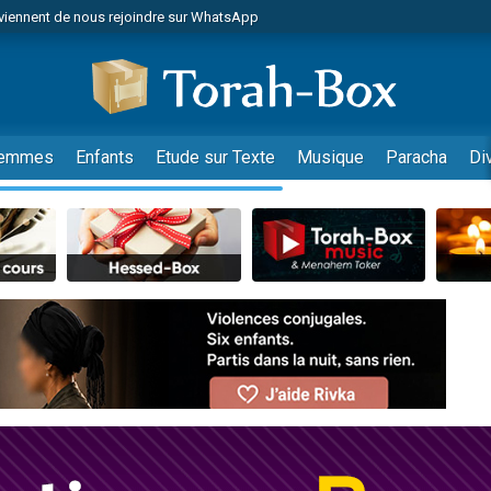
viennent de nous rejoindre sur WhatsApp
de donner son Maasser
es viennent de faire un don pour 5 jours de vacances aux Orphelins
es viennent de faire un don pour Diane, 80 ans, dans un appartement insalub
viennent de nous rejoindre sur WhatsApp
emmes
Enfants
Etude sur Texte
Musique
Paracha
Di
 viennent de demander une bénédiction
nnes viennent de faire un don pour Sauvez la jambe de Yohan
49 places pour étudier en groupe sur Zoom
lles musiques dans Torah-Box Music
viennent de nous rejoindre sur WhatsApp
viennent de nous rejoindre sur WhatsApp
les musiques dans Torah-Box Music
viennent de nous rejoindre sur WhatsApp
es viennent de faire un don pour Tsédaka : pauvres d'Israel
sion radio : Visions de grandeur n°104 : Le Chabbath et le Birkat Hamazone à 