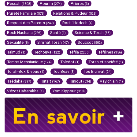
Pessah
Pourim
Prières
(1508)
(274)
(3)
Pureté Familiale
Relations & Pudeur
(578)
(528)
Respect des Parents
Roch 'Hodech
(247)
(4)
Roch Hachana
Santé
Science & Torah
(296)
(1)
(33)
Sexualité
Sim'hat Torah
Souccot
(8)
(47)
(502)
Talmud
Techouva
Téfila
Téfilines
(1)
(122)
(2230)
(356)
Temps Messianique
Toledot
Torah et société
(124)
(1)
(1)
Torah-Box & vous
Tou Béav
Tou Bichvat
(1)
(3)
(24)
Tsédaka
Tsitsit
Tsniout
Vayichla'h
(397)
(167)
(634)
(1)
Vézot Haberakha
Yom Kippour
(1)
(318)