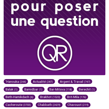
'Hanouka
Actualité
Argent & Travail
(244)
(287)
(747)
Balak
Bamidbar
Bar-Mitsva
Berechit
(1)
(1)
(118)
(1)
Beth-Hamikdach
Brakhot
Brit-Mila
(6)
(1520)
(176)
Cacheroute
Chabbath
Chavouot
(3703)
(2429)
(219)