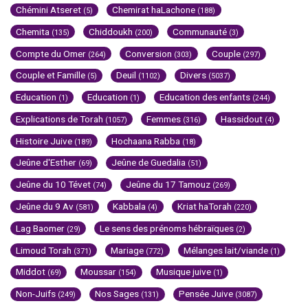
Chémini Atseret
Chemirat haLachone
(5)
(188)
Chemita
Chiddoukh
Communauté
(135)
(200)
(3)
Compte du Omer
Conversion
Couple
(264)
(303)
(297)
Couple et Famille
Deuil
Divers
(5)
(1102)
(5037)
Education
Education
Education des enfants
(1)
(1)
(244)
Explications de Torah
Femmes
Hassidout
(1057)
(316)
(4)
Histoire Juive
Hochaana Rabba
(189)
(18)
Jeûne d'Esther
Jeûne de Guedalia
(69)
(51)
Jeûne du 10 Tévet
Jeûne du 17 Tamouz
(74)
(269)
Jeûne du 9 Av
Kabbala
Kriat haTorah
(581)
(4)
(220)
Lag Baomer
Le sens des prénoms hébraïques
(29)
(2)
Limoud Torah
Mariage
Mélanges lait/viande
(371)
(772)
(1)
Middot
Moussar
Musique juive
(69)
(154)
(1)
Non-Juifs
Nos Sages
Pensée Juive
(249)
(131)
(3087)