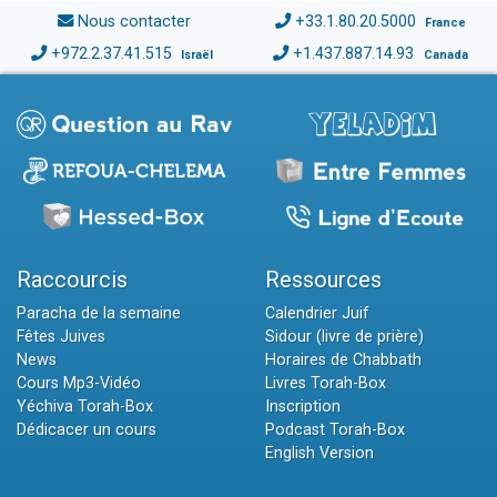
Nous contacter
+33.1.80.20.5000
France
+972.2.37.41.515
+1.437.887.14.93
Israël
Canada
Raccourcis
Ressources
Paracha de la semaine
Calendrier Juif
Fêtes Juives
Sidour (livre de prière)
News
Horaires de Chabbath
Cours Mp3-Vidéo
Livres Torah-Box
Yéchiva Torah-Box
Inscription
Dédicacer un cours
Podcast Torah-Box
English Version