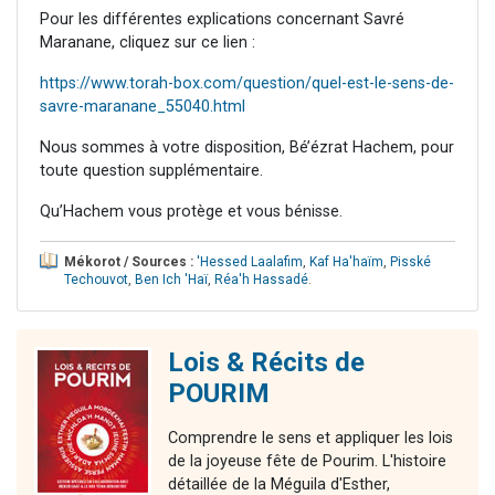
Pour les différentes explications concernant Savré
Maranane, cliquez sur ce lien :
https://www.torah-box.com/question/quel-est-le-sens-de-
savre-maranane_55040.html
Nous sommes à votre disposition, Bé’ézrat Hachem, pour
toute question supplémentaire.
Qu’Hachem vous protège et vous bénisse.
Mékorot / Sources :
'Hessed Laalafim
,
Kaf Ha'haïm
,
Pisské
Techouvot
,
Ben Ich 'Haï
,
Réa'h Hassadé
.
Lois & Récits de
POURIM
Comprendre le sens et appliquer les lois
de la joyeuse fête de Pourim. L'histoire
détaillée de la Méguila d'Esther,