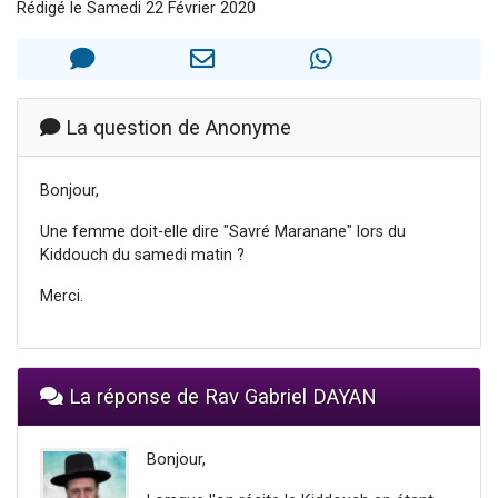
Rédigé le Samedi 22 Février 2020
Nouvelle émission radio : Visions de grandeur n°104 : Le Chabbath et le Birkat Hamazone à travers le temps
61 personnes viennent de demander une bénédiction
Ariel vient de donner son Maasser
Il reste 49 places pour étudier en groupe sur Zoom
La question de Anonyme
Eva vient de donner son Maasser
Bonjour,
Une femme doit-elle dire "Savré Maranane" lors du
Kiddouch du samedi matin ?
Merci.
La réponse de Rav Gabriel DAYAN
Bonjour,