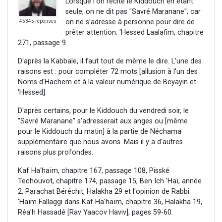
Lorsque l'on récite le Kiddouch en étant
seule, on ne dit pas "Savré Maranane", car
on ne s’adresse à personne pour dire de
45345 réponses
prêter attention. 'Hessed Laalafim, chapitre
271, passage 9.
D'après la Kabbale, il faut tout de même le dire. L'une des
raisons est : pour compléter 72 mots [allusion à l'un des
Noms d'Hachem et à la valeur numérique de Beyayin et
'Hessed].
D'après certains, pour le Kiddouch du vendredi soir, le
"Savré Maranane" s'adresserait aux anges ou [même
pour le Kiddouch du matin] à la partie de Néchama
supplémentaire que nous avons. Mais il y a d'autres
raisons plus profondes.
Kaf Ha'haïm, chapitre 167, passage 108, Pisské
Techouvot, chapitre 174, passage 15, Ben Ich 'Haï, année
2, Parachat Béréchit, Halakha 29 et l'opinion de Rabbi
'Haïm Fallaggi dans Kaf Ha'haïm, chapitre 36, Halakha 19,
Réa'h Hassadé [Rav Yaacov Haviv], pages 59-60.