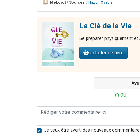
Mékorot / Sources :
'Hazon Ovadia
.
La Clé de la Vie
Se préparer physiquement et 
acheter ce livre
Ave
OUI
Je veux être averti des nouveaux commentaire