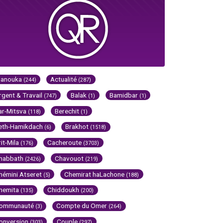
Hanouka
Actualité
(244)
(287)
rgent & Travail
Balak
Bamidbar
(747)
(1)
(1)
ar-Mitsva
Berechit
(118)
(1)
eth-Hamikdach
Brakhot
(6)
(1518)
rit-Mila
Cacheroute
(176)
(3703)
habbath
Chavouot
(2426)
(219)
hémini Atseret
Chemirat haLachone
(5)
(188)
hemita
Chiddoukh
(135)
(200)
ommunauté
Compte du Omer
(3)
(264)
onversion
Couple
(303)
(297)