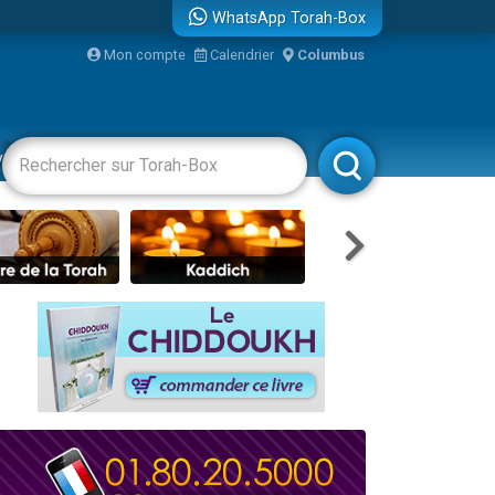
WhatsApp Torah-Box
Mon compte
Calendrier
Columbus
vertissements
Livres
Rabbanim
re
travers le temps