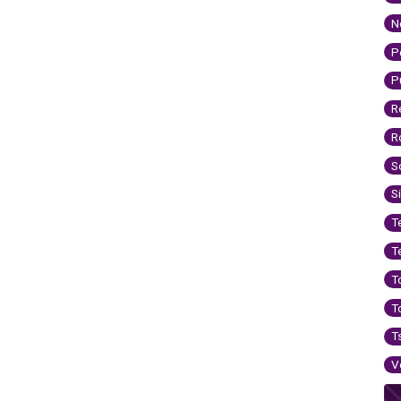
N
P
P
R
R
S
S
T
T
T
T
T
V