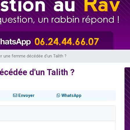
es viennent de faire un don pour 5 enfants déjà orphelins risquent de perdre
es viennent de faire un don pour Reloger Rivka, 6 enfants, victime de violences
 viennent de demander une bénédiction
49 places pour étudier en groupe sur Zoom
viennent de nous rejoindre sur WhatsApp
r une femme décédée d'un Talith ?
cédée d'un Talith ?
Envoyer
WhatsApp