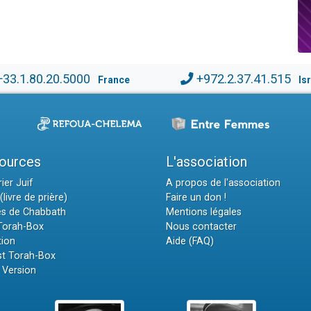
+33.1.80.20.5000
+972.2.37.41.515
France
Is
ources
L'association
ier Juif
A propos de l'association
(livre de prière)
Faire un don !
es de Chabbath
Mentions légales
 Torah-Box
Nous contacter
tion
Aide (FAQ)
t Torah-Box
 Version