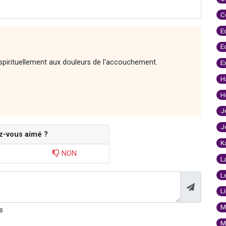
C
E
E
spirituellement aux douleurs de l'accouchement.
E
H
H
J
J
z-vous aimé ?
K
NON
L
L
L
M
s
M