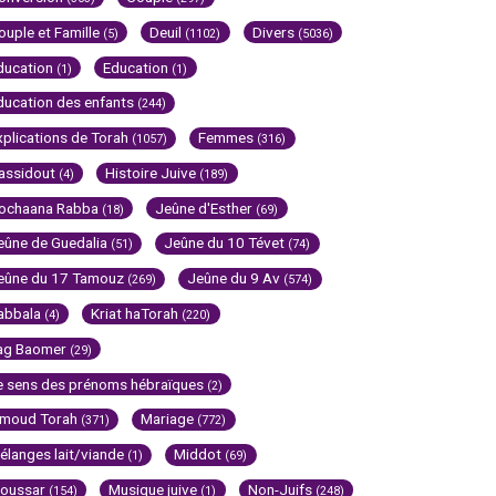
ouple et Famille
Deuil
Divers
(5)
(1102)
(5036)
ducation
Education
(1)
(1)
ducation des enfants
(244)
xplications de Torah
Femmes
(1057)
(316)
assidout
Histoire Juive
(4)
(189)
ochaana Rabba
Jeûne d'Esther
(18)
(69)
eûne de Guedalia
Jeûne du 10 Tévet
(51)
(74)
eûne du 17 Tamouz
Jeûne du 9 Av
(269)
(574)
abbala
Kriat haTorah
(4)
(220)
ag Baomer
(29)
e sens des prénoms hébraïques
(2)
imoud Torah
Mariage
(371)
(772)
élanges lait/viande
Middot
(1)
(69)
oussar
Musique juive
Non-Juifs
(154)
(1)
(248)