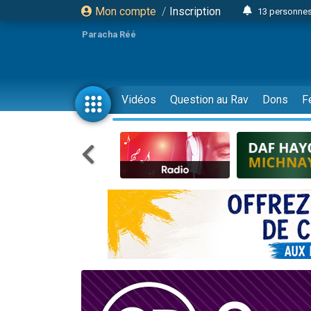
Mon compte
/
Inscription
13 personnes
Il reste 
Paracha Réé
12 nouve
30 perso
3 personnes 
Vidéos
Question au Rav
Dons
F
2 personnes 
3 personnes 
2 nouvel
8 personn
4 personn
Nouvelle émis
61 personnes
Il reste 
Ariel vient 
Nathaniel vi