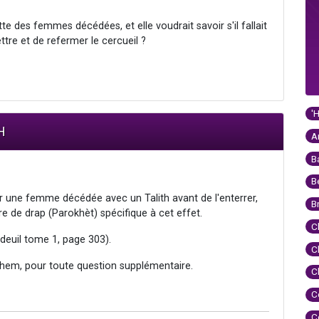
 des femmes décédées, et elle voudrait savoir s'il fallait
ttre et de refermer le cercueil ?
'
H
A
B
B
r une femme décédée avec un Talith avant de l'enterrer,
B
e de drap (Parokhèt) spécifique à cet effet.
C
 deuil tome 1, page 303).
C
hem, pour toute question supplémentaire.
C
C
C