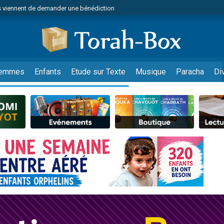
 viennent de demander une bénédiction
49 places pour étudier en groupe sur Zoom
lles musiques dans Torah-Box Music
nnes viennent de faire un don pour Sauvez la jambe de Yohan
viennent de nous rejoindre sur WhatsApp
emmes
Enfants
Etude sur Texte
Musique
Paracha
Di
viennent de nous rejoindre sur WhatsApp
viennent de nous rejoindre sur WhatsApp
les musiques dans Torah-Box Music
es viennent de faire un don pour Tsédaka : pauvres d'Israel
es viennent de faire un don pour Diane, 80 ans, dans un appartement insalub
sion radio : Visions de grandeur n°104 : Le Chabbath et le Birkat Hamazone à 
 viennent de demander une bénédiction
49 places pour étudier en groupe sur Zoom
de donner son Maasser
ent de donner son Maasser