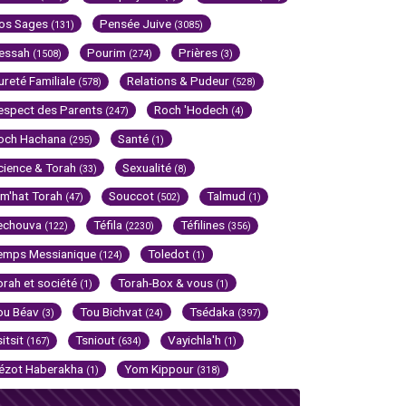
os Sages
Pensée Juive
(131)
(3085)
essah
Pourim
Prières
(1508)
(274)
(3)
ureté Familiale
Relations & Pudeur
(578)
(528)
espect des Parents
Roch 'Hodech
(247)
(4)
och Hachana
Santé
(295)
(1)
cience & Torah
Sexualité
(33)
(8)
im'hat Torah
Souccot
Talmud
(47)
(502)
(1)
echouva
Téfila
Téfilines
(122)
(2230)
(356)
emps Messianique
Toledot
(124)
(1)
orah et société
Torah-Box & vous
(1)
(1)
ou Béav
Tou Bichvat
Tsédaka
(3)
(24)
(397)
sitsit
Tsniout
Vayichla'h
(167)
(634)
(1)
ézot Haberakha
Yom Kippour
(1)
(318)