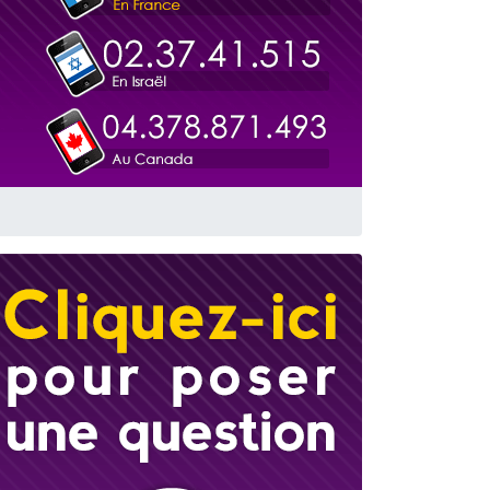
 leur maman
...