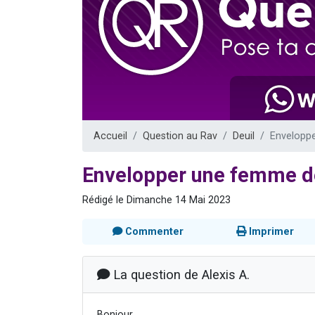
6 personn
2 personn
10 personnes
Il reste 
2 personnes 
Accueil
Question au Rav
Deuil
Enveloppe
Envelopper une femme dé
Rédigé le Dimanche 14 Mai 2023
Commenter
Imprimer
La question de Alexis A.
Bonjour,