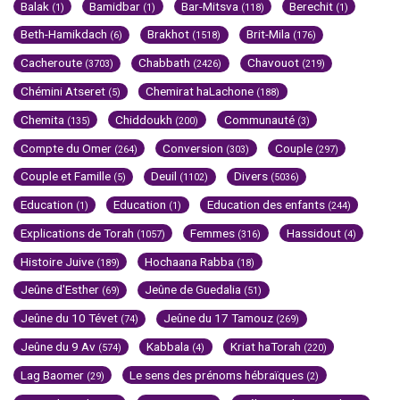
Balak
Bamidbar
Bar-Mitsva
Berechit
(1)
(1)
(118)
(1)
Beth-Hamikdach
Brakhot
Brit-Mila
(6)
(1518)
(176)
Cacheroute
Chabbath
Chavouot
(3703)
(2426)
(219)
Chémini Atseret
Chemirat haLachone
(5)
(188)
Chemita
Chiddoukh
Communauté
(135)
(200)
(3)
Compte du Omer
Conversion
Couple
(264)
(303)
(297)
Couple et Famille
Deuil
Divers
(5)
(1102)
(5036)
Education
Education
Education des enfants
(1)
(1)
(244)
Explications de Torah
Femmes
Hassidout
(1057)
(316)
(4)
Histoire Juive
Hochaana Rabba
(189)
(18)
Jeûne d'Esther
Jeûne de Guedalia
(69)
(51)
Jeûne du 10 Tévet
Jeûne du 17 Tamouz
(74)
(269)
Jeûne du 9 Av
Kabbala
Kriat haTorah
(574)
(4)
(220)
Lag Baomer
Le sens des prénoms hébraïques
(29)
(2)