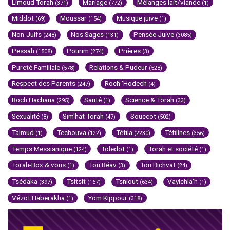
Limoud Torah
Mariage
Mélanges lait/viande
(371)
(772)
(1)
Middot
Moussar
Musique juive
(69)
(154)
(1)
Non-Juifs
Nos Sages
Pensée Juive
(248)
(131)
(3085)
Pessah
Pourim
Prières
(1508)
(274)
(3)
Pureté Familiale
Relations & Pudeur
(578)
(528)
Respect des Parents
Roch 'Hodech
(247)
(4)
Roch Hachana
Santé
Science & Torah
(295)
(1)
(33)
Sexualité
Sim'hat Torah
Souccot
(8)
(47)
(502)
Talmud
Techouva
Téfila
Téfilines
(1)
(122)
(2230)
(356)
Temps Messianique
Toledot
Torah et société
(124)
(1)
(1)
Torah-Box & vous
Tou Béav
Tou Bichvat
(1)
(3)
(24)
Tsédaka
Tsitsit
Tsniout
Vayichla'h
(397)
(167)
(634)
(1)
Vézot Haberakha
Yom Kippour
(1)
(318)