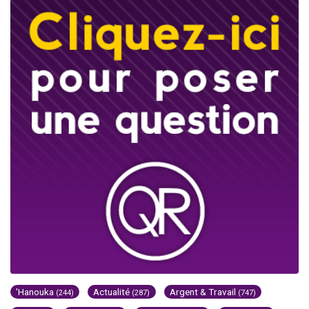
'Hanouka
Actualité
Argent & Travail
(244)
(287)
(747)