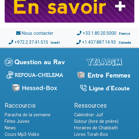
Nous contacter
+33.1.80.20.5000
France
+972.2.37.41.515
+1.437.887.14.93
Israël
Canada
Raccourcis
Ressources
Paracha de la semaine
Calendrier Juif
Fêtes Juives
Sidour (livre de prière)
News
Horaires de Chabbath
Cours Mp3-Vidéo
Livres Torah-Box