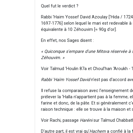
Quel fut le verdict ?
Rabbi 'Haïm Yossef David Azoulay ['Hida / 1724
1697-1776] selon lequel le mari est redevable
équivalente à 10 Zéhouvim [≈ 90g d'or].
En effet, nos Sages disent :
« Quiconque s'empare d'une Mitsva réservée à 
Zéhouvim. »
Voir Talmud ‘Houlin 87a et Choul’han ‘Aroukh - 
Rabbi 'Haïm Yossef David
n'est pas d'accord a
Il refuse la comparaison avec l'enseignement 
prélever la ‘Halla n'appartient pas à la femme; el
farine et donc, de la pâte. Et si généralement 
raison technique : elle se trouve à la maison e
Voir Rachi, passage
Haréni
sur Talmud Chabbath
D'autre part, il est vrai qu’
Hachem
a confié à la