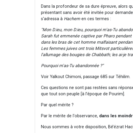
Dans la profondeur de sa dure épreuve, alors qu'e
présentant sans avoir été invitée pour demand
s'adressa à
Hachem
en ces termes :
"Mon D.ieu, mon D.ieu, pourquoi m'as-Tu abando
Sarah fut emmenée captive par Pharo pendant une
dans les bras de cet homme malfaisant pendant
Les femmes juives ont trois Mitsvot particulières
l'allumage des bougies de Chabbath; les ai-je tr
Pourquoi m'as-Tu abandonnée ?"
Voir Yalkout Chimoni, passage 685 sur Téhilim.
Ces questions ne sont pas restées sans réponse
que tout son peuple [à l’époque de Pourim].
Par quel mérite ?
Par le mérite de l'observance,
dans les moindr
Nous sommes à votre disposition, Bé’ézrat Hac