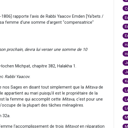
C
-1806] rapporte l'avis de Rabbi Yaacov Emden [Ya'bets /
E
 à sa femme d'une somme d'argent "compensatrice"
E
E
H
son prochain, devra lui verser une somme de 10
H
J
‘Hochen Michpat, chapitre 382, Halakha 1.
J
vec
Rabbi Yaacov.
K
de nos Sages en disant tout simplement que la
Mitsva
de
L
le appartient au mari puisqu'il est le propriétaire de la
c'est la femme qui accomplit cette
Mitsva
, c'est pour une
L
t s'occupe de la plupart des tâches ménagères.
L
 32a.
M
 femme l'accomplissement de trois
Mitsvot
en réparation
M