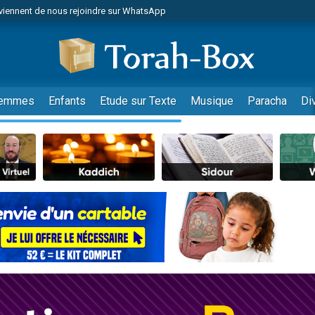
viennent de nous rejoindre sur WhatsApp
es viennent de faire un don pour Reloger Rivka, 6 enfants, victime de violences
es viennent de faire un don pour 1 Journée de Vacances Pour les Enfants
 viennent de demander une bénédiction
viennent de nous rejoindre sur WhatsApp
emmes
Enfants
Etude sur Texte
Musique
Paracha
Di
49 places pour étudier en groupe sur Zoom
nes viennent de faire un don pour Diane, 80 ans, dans un appartement insalu
 donner son Maasser
viennent de nous rejoindre sur WhatsApp
viennent de nous rejoindre sur WhatsApp
es viennent de faire un don pour 5 jours de vacances aux Orphelins
de donner son Maasser
 viennent de demander une bénédiction
viennent de nous rejoindre sur WhatsApp
nnes viennent de faire un don pour Sauvez la jambe de Yohan