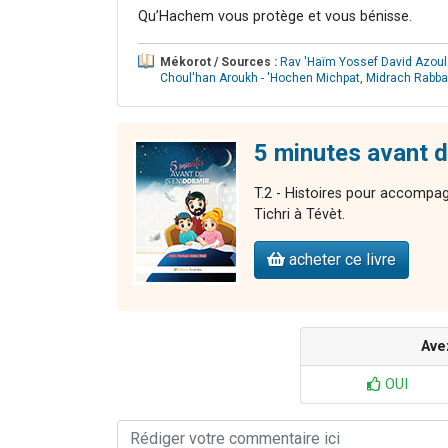
Qu’Hachem vous protège et vous bénisse.
Mékorot / Sources :
Rav 'Haïm Yossef David Azoula
Choul'han Aroukh - 'Hochen Michpat
,
Midrach Rabba
5 minutes avant de
T.2 - Histoires pour accompag
Tichri à Tévèt.
acheter ce livre
Ave
OUI