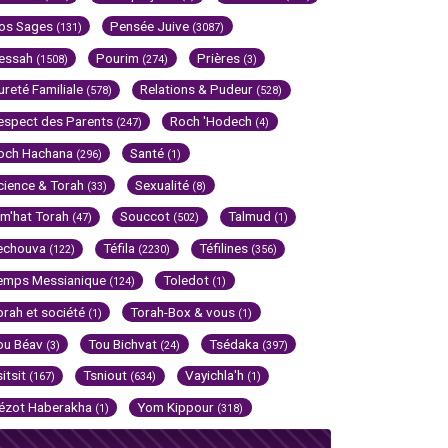
os Sages
Pensée Juive
(131)
(3087)
essah
Pourim
Prières
(1508)
(274)
(3)
ureté Familiale
Relations & Pudeur
(578)
(528)
espect des Parents
Roch 'Hodech
(247)
(4)
och Hachana
Santé
(296)
(1)
cience & Torah
Sexualité
(33)
(8)
im'hat Torah
Souccot
Talmud
(47)
(502)
(1)
echouva
Téfila
Téfilines
(122)
(2230)
(356)
emps Messianique
Toledot
(124)
(1)
orah et société
Torah-Box & vous
(1)
(1)
ou Béav
Tou Bichvat
Tsédaka
(3)
(24)
(397)
sitsit
Tsniout
Vayichla'h
(167)
(634)
(1)
ézot Haberakha
Yom Kippour
(1)
(318)