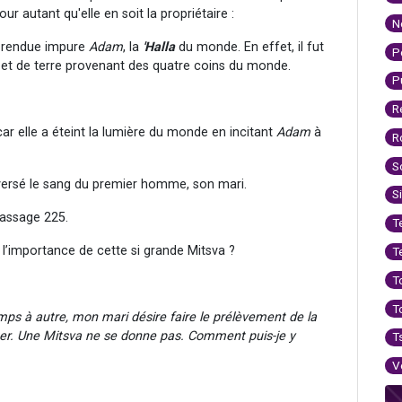
our autant qu'elle en soit la propriétaire :
N
e a rendue impure
Adam
, la
'Halla
du monde. En effet, il fut
P
 et de terre provenant des quatre coins du monde.
P
R
ar elle a éteint la lumière du monde en incitant
Adam
à
R
S
 versé le sang du premier homme, son mari.
S
 passage 225.
T
e l’importance de cette si grande Mitsva ?
T
T
T
mps à autre, mon mari désire faire le prélèvement de la
pter. Une Mitsva ne se donne pas. Comment puis-je y
T
V