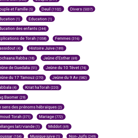
ouple et Famille
Deuil
Divers
(5)
(1102)
(5037)
ducation
Education
(1)
(1)
ducation des enfants
(244)
xplications de Torah
Femmes
(1058)
(316)
assidout
Histoire Juive
(4)
(189)
ochaana Rabba
Jeûne d'Esther
(18)
(69)
eûne de Guedalia
Jeûne du 10 Tévet
(51)
(74)
eûne du 17 Tamouz
Jeûne du 9 Av
(270)
(582)
abbala
Kriat haTorah
(4)
(220)
ag Baomer
(29)
e sens des prénoms hébraïques
(2)
imoud Torah
Mariage
(371)
(772)
élanges lait/viande
Middot
(1)
(69)
oussar
Musique juive
Non-Juifs
(154)
(1)
(249)