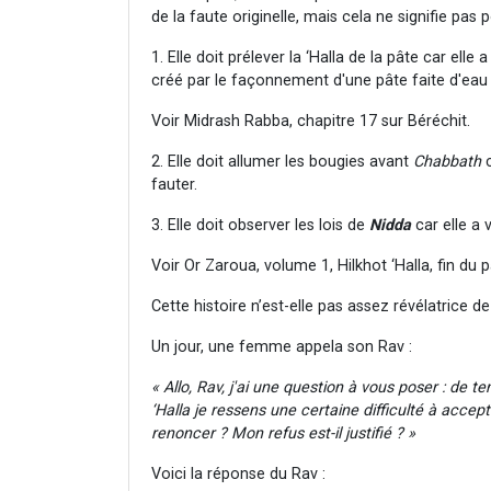
de la faute originelle, mais cela ne signifie pas p
1. Elle doit prélever la ‘Halla de la pâte car ell
créé par le façonnement d'une pâte faite d'eau
Voir Midrash Rabba, chapitre 17 sur Béréchit.
2. Elle doit allumer les bougies avant
Chabbath
c
fauter.
3. Elle doit observer les lois de
Nidda
car elle a
Voir Or Zaroua, volume 1, Hilkhot ‘Halla, fin du
Cette histoire n’est-elle pas assez révélatrice d
Un jour, une femme appela son Rav :
« Allo, Rav, j'ai une question à vous poser :
de te
‘Halla je ressens une certaine difficulté à acce
renoncer ? Mon refus est-il justifié ? »
Voici la réponse du Rav :