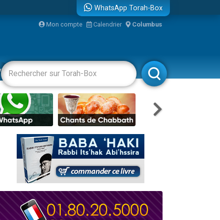
WhatsApp Torah-Box
...
Mon compte
Calendrier
Columbus
vertissements
Livres
Rabbanim
bre