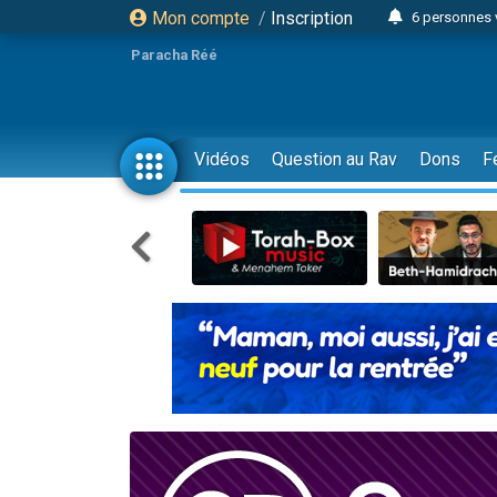
Mon compte
/
Inscription
6 personnes 
4 personn
Paracha Réé
2 personn
17 personnes
4 personnes 
Vidéos
Question au Rav
Dons
F
Il reste 
23 person
Eva vient de
4 personnes 
3 personnes 
3 personn
Odaya vient 
13 personnes
2 personnes 
30 perso