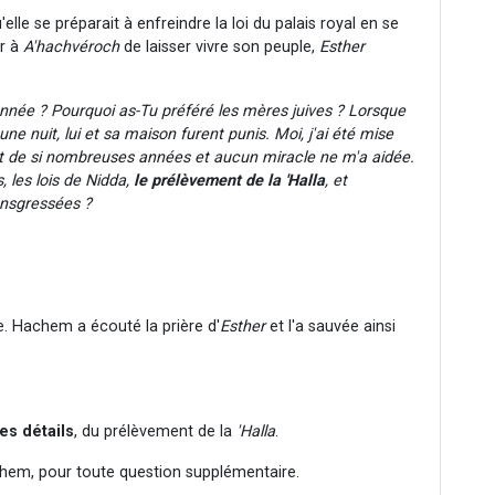
lle se préparait à enfreindre la loi du palais royal en se
er à
A'hachvéroch
de laisser vivre son peuple,
Esther
nnée ? Pourquoi as-Tu préféré les mères juives ? Lorsque
 nuit, lui et sa maison furent punis. Moi, j'ai été mise
 de si nombreuses années et aucun miracle ne m'a aidée.
, les lois de Nidda,
le prélèvement de la 'Halla
, et
ansgressées ?
. Hachem a écouté la prière d'
Esther
et l'a sauvée ainsi
es détails
, du prélèvement de la
'Halla
.
hem, pour toute question supplémentaire.