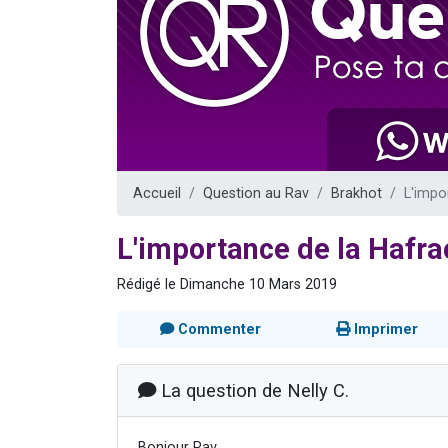
Il reste 
12 nouve
3 personnes 
2 personnes 
2 personnes 
Accueil
Question au Rav
Brakhot
L'impo
L'importance de la Hafra
Rédigé le Dimanche 10 Mars 2019
Commenter
Imprimer
La question de Nelly C.
Bonjour Rav,