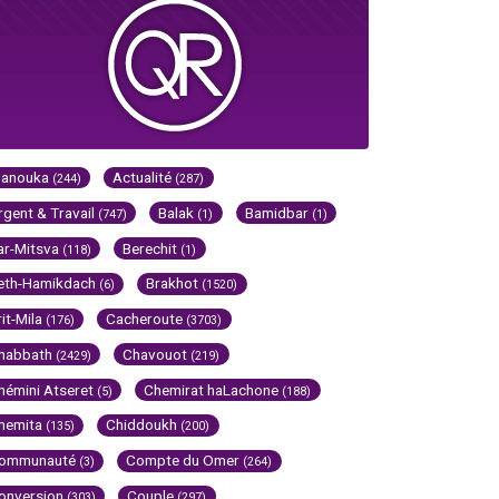
Hanouka
Actualité
(244)
(287)
rgent & Travail
Balak
Bamidbar
(747)
(1)
(1)
ar-Mitsva
Berechit
(118)
(1)
eth-Hamikdach
Brakhot
(6)
(1520)
rit-Mila
Cacheroute
(176)
(3703)
habbath
Chavouot
(2429)
(219)
hémini Atseret
Chemirat haLachone
(5)
(188)
hemita
Chiddoukh
(135)
(200)
ommunauté
Compte du Omer
(3)
(264)
onversion
Couple
(303)
(297)