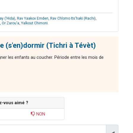
y ('Hida)
,
Rav Yaakov Emden
,
Rav Chlomo Its'haki (Rachi)
,
,
Or Zarou'a
,
Yalkout Chimoni
.
 (s'en)dormir (Tichri à Tévèt)
ner les enfants au coucher. Période entre les mois de
z-vous aimé ?
NON