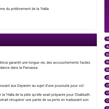
me du prélèvement de la 'Halla.
'
A
B
B
itsva garantit une longue vie, des accouchements faciles
ndance dans la Parnassa.
B
C
C
essant aux Dayanim au sujet d'une poursuite pour vol :
C
la ‘Halla de la pâte qu'elle avait préparée pour Chabbath.
spérait récupérer une partie de sa perte en traduisant son
C
C