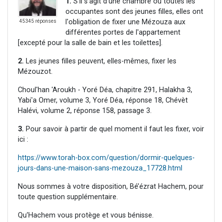
1.
S'il s'agit d'une chambre où toutes les
occupantes sont des jeunes filles, elles ont
l'obligation de fixer une Mézouza aux
45345 réponses
différentes portes de l'appartement
[excepté pour la salle de bain et les toilettes].
2.
Les jeunes filles peuvent, elles-mêmes, fixer les
Mézouzot.
Choul'han 'Aroukh - Yoré Déa, chapitre 291, Halakha 3,
Yabi'a Omer, volume 3, Yoré Déa, réponse 18, Chévèt
Halévi, volume 2, réponse 158, passage 3.
3.
Pour savoir à partir de quel moment il faut les fixer, voir
ici :
https://www.torah-box.com/question/dormir-quelques-
jours-dans-une-maison-sans-mezouza_17728.html
Nous sommes à votre disposition, Bé’ézrat Hachem, pour
toute question supplémentaire.
Qu’Hachem vous protège et vous bénisse.