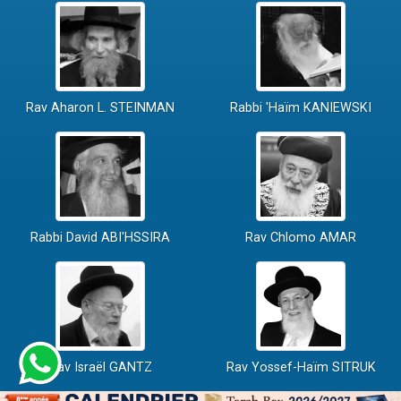
Rav Aharon L. STEINMAN
Rabbi 'Haïm KANIEWSKI
Rabbi David ABI'HSSIRA
Rav Chlomo AMAR
Rav Israël GANTZ
Rav Yossef-Haïm SITRUK