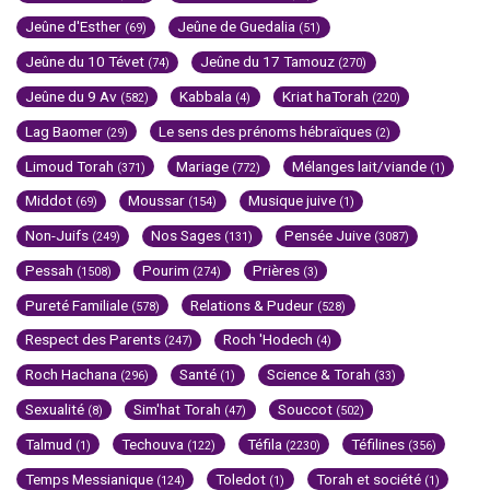
Jeûne d'Esther
Jeûne de Guedalia
(69)
(51)
Jeûne du 10 Tévet
Jeûne du 17 Tamouz
(74)
(270)
Jeûne du 9 Av
Kabbala
Kriat haTorah
(582)
(4)
(220)
Lag Baomer
Le sens des prénoms hébraïques
(29)
(2)
Limoud Torah
Mariage
Mélanges lait/viande
(371)
(772)
(1)
Middot
Moussar
Musique juive
(69)
(154)
(1)
Non-Juifs
Nos Sages
Pensée Juive
(249)
(131)
(3087)
Pessah
Pourim
Prières
(1508)
(274)
(3)
Pureté Familiale
Relations & Pudeur
(578)
(528)
Respect des Parents
Roch 'Hodech
(247)
(4)
Roch Hachana
Santé
Science & Torah
(296)
(1)
(33)
Sexualité
Sim'hat Torah
Souccot
(8)
(47)
(502)
Talmud
Techouva
Téfila
Téfilines
(1)
(122)
(2230)
(356)
Temps Messianique
Toledot
Torah et société
(124)
(1)
(1)