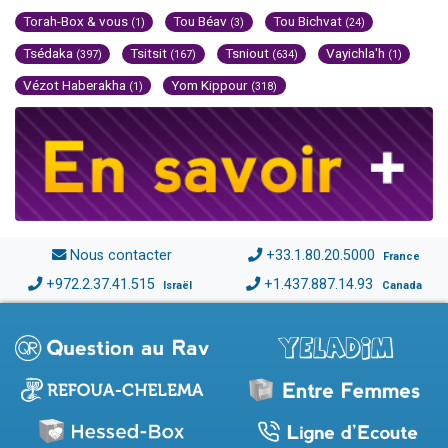
Torah-Box & vous
Tou Béav
Tou Bichvat
(1)
(3)
(24)
Tsédaka
Tsitsit
Tsniout
Vayichla'h
(397)
(167)
(634)
(1)
Vézot Haberakha
Yom Kippour
(1)
(318)
Nous contacter
+33.1.80.20.5000
France
+972.2.37.41.515
+1.437.887.14.93
Israël
Canada