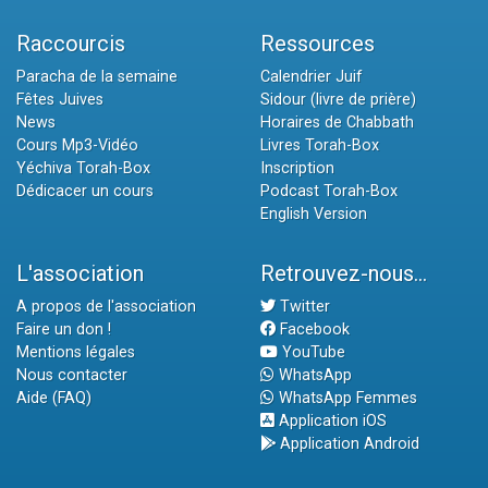
Raccourcis
Ressources
Paracha de la semaine
Calendrier Juif
Fêtes Juives
Sidour (livre de prière)
News
Horaires de Chabbath
Cours Mp3-Vidéo
Livres Torah-Box
Yéchiva Torah-Box
Inscription
Dédicacer un cours
Podcast Torah-Box
English Version
L'association
Retrouvez-nous...
A propos de l'association
Twitter
Faire un don !
Facebook
Mentions légales
YouTube
Nous contacter
WhatsApp
Aide (FAQ)
WhatsApp Femmes
Application iOS
Application Android