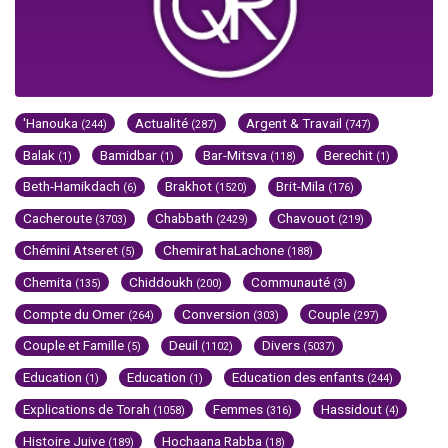
'Hanouka
Actualité
Argent & Travail
(244)
(287)
(747)
Balak
Bamidbar
Bar-Mitsva
Berechit
(1)
(1)
(118)
(1)
Beth-Hamikdach
Brakhot
Brit-Mila
(6)
(1520)
(176)
Cacheroute
Chabbath
Chavouot
(3703)
(2429)
(219)
Chémini Atseret
Chemirat haLachone
(5)
(188)
Chemita
Chiddoukh
Communauté
(135)
(200)
(3)
Compte du Omer
Conversion
Couple
(264)
(303)
(297)
Couple et Famille
Deuil
Divers
(5)
(1102)
(5037)
Education
Education
Education des enfants
(1)
(1)
(244)
Explications de Torah
Femmes
Hassidout
(1058)
(316)
(4)
Histoire Juive
Hochaana Rabba
(189)
(18)