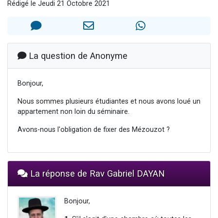
Rédigé le Jeudi 21 Octobre 2021
Nouvelle émission radio : Visions de grandeur n°104 : Le Chabbath et le Birkat Hamazone à travers le temps
61 personnes viennent de demander une bénédiction
Ariel vient de donner son Maasser
Il reste 49 places pour étudier en groupe sur Zoom
La question de Anonyme
Eva vient de donner son Maasser
Bonjour,
Nous sommes plusieurs étudiantes et nous avons loué un
appartement non loin du séminaire.
Avons-nous l'obligation de fixer des Mézouzot ?
La réponse de Rav Gabriel DAYAN
Bonjour,