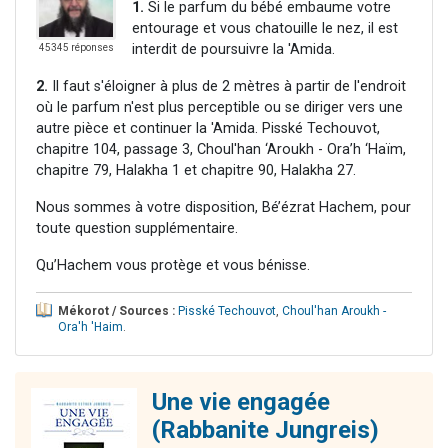
1.
Si le parfum du bébé embaume votre
entourage et vous chatouille le nez, il est
interdit de poursuivre la 'Amida.
45345 réponses
2.
Il faut s'éloigner à plus de 2 mètres à partir de l'endroit
où le parfum n'est plus perceptible ou se diriger vers une
autre pièce et continuer la 'Amida. Pisské Techouvot,
chapitre 104, passage 3, Choul'han ‘Aroukh - Ora’h ‘Haïm,
chapitre 79, Halakha 1 et chapitre 90, Halakha 27.
Nous sommes à votre disposition, Bé’ézrat Hachem, pour
toute question supplémentaire.
Qu’Hachem vous protège et vous bénisse.
Mékorot / Sources :
Pisské Techouvot
,
Choul'han Aroukh -
Ora'h 'Haim
.
Une vie engagée
(Rabbanite Jungreis)