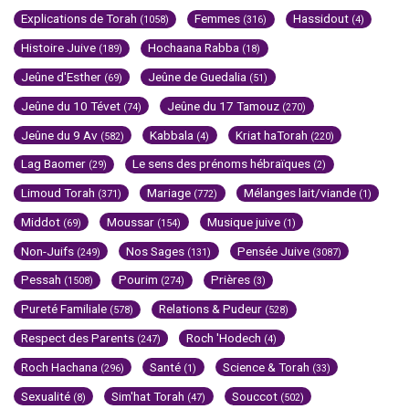
Explications de Torah
Femmes
Hassidout
(1058)
(316)
(4)
Histoire Juive
Hochaana Rabba
(189)
(18)
Jeûne d'Esther
Jeûne de Guedalia
(69)
(51)
Jeûne du 10 Tévet
Jeûne du 17 Tamouz
(74)
(270)
Jeûne du 9 Av
Kabbala
Kriat haTorah
(582)
(4)
(220)
Lag Baomer
Le sens des prénoms hébraïques
(29)
(2)
Limoud Torah
Mariage
Mélanges lait/viande
(371)
(772)
(1)
Middot
Moussar
Musique juive
(69)
(154)
(1)
Non-Juifs
Nos Sages
Pensée Juive
(249)
(131)
(3087)
Pessah
Pourim
Prières
(1508)
(274)
(3)
Pureté Familiale
Relations & Pudeur
(578)
(528)
Respect des Parents
Roch 'Hodech
(247)
(4)
Roch Hachana
Santé
Science & Torah
(296)
(1)
(33)
Sexualité
Sim'hat Torah
Souccot
(8)
(47)
(502)