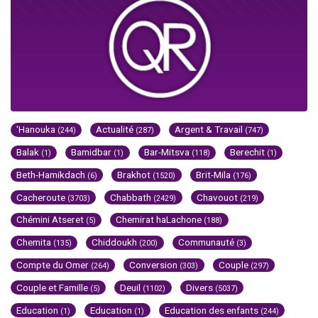
'Hanouka
Actualité
Argent & Travail
(244)
(287)
(747)
Balak
Bamidbar
Bar-Mitsva
Berechit
(1)
(1)
(118)
(1)
Beth-Hamikdach
Brakhot
Brit-Mila
(6)
(1520)
(176)
Cacheroute
Chabbath
Chavouot
(3703)
(2429)
(219)
Chémini Atseret
Chemirat haLachone
(5)
(188)
Chemita
Chiddoukh
Communauté
(135)
(200)
(3)
Compte du Omer
Conversion
Couple
(264)
(303)
(297)
Couple et Famille
Deuil
Divers
(5)
(1102)
(5037)
Education
Education
Education des enfants
(1)
(1)
(244)