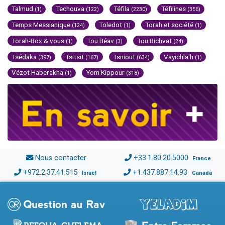
Talmud
Techouva
Téfila
Téfilines
(1)
(122)
(2230)
(356)
Temps Messianique
Toledot
Torah et société
(124)
(1)
(1)
Torah-Box & vous
Tou Béav
Tou Bichvat
(1)
(3)
(24)
Tsédaka
Tsitsit
Tsniout
Vayichla'h
(397)
(167)
(634)
(1)
Vézot Haberakha
Yom Kippour
(1)
(318)
Nous contacter
+33.1.80.20.5000
France
+972.2.37.41.515
+1.437.887.14.93
Israël
Canada