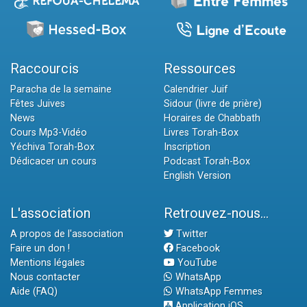
Raccourcis
Ressources
Paracha de la semaine
Calendrier Juif
Fêtes Juives
Sidour (livre de prière)
News
Horaires de Chabbath
Cours Mp3-Vidéo
Livres Torah-Box
Yéchiva Torah-Box
Inscription
Dédicacer un cours
Podcast Torah-Box
English Version
L'association
Retrouvez-nous...
A propos de l'association
Twitter
Faire un don !
Facebook
Mentions légales
YouTube
Nous contacter
WhatsApp
Aide (FAQ)
WhatsApp Femmes
Application iOS