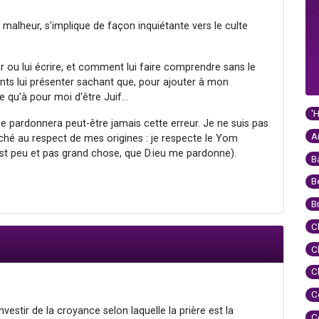
nd malheur, s'implique de façon inquiétante vers le culte
er ou lui écrire, et comment lui faire comprendre sans le
ents lui présenter sachant que, pour ajouter à mon
e qu'à pour moi d'être Juif...
'
e me pardonnera peut-être jamais cette erreur. Je ne suis pas
A
é au respect de mes origines : je respecte le Yom
est peu et pas grand chose, que D.ieu me pardonne).
B
B
B
C
C
C
C
nvestir de la croyance selon laquelle la prière est la
C