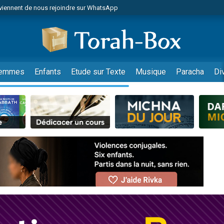
viennent de nous rejoindre sur WhatsApp
de donner son Maasser
es viennent de faire un don pour 5 jours de vacances aux Orphelins
es viennent de faire un don pour Diane, 80 ans, dans un appartement insalub
viennent de nous rejoindre sur WhatsApp
emmes
Enfants
Etude sur Texte
Musique
Paracha
Di
 viennent de demander une bénédiction
nnes viennent de faire un don pour Sauvez la jambe de Yohan
49 places pour étudier en groupe sur Zoom
lles musiques dans Torah-Box Music
viennent de nous rejoindre sur WhatsApp
viennent de nous rejoindre sur WhatsApp
les musiques dans Torah-Box Music
viennent de nous rejoindre sur WhatsApp
es viennent de faire un don pour Tsédaka : pauvres d'Israel
sion radio : Visions de grandeur n°104 : Le Chabbath et le Birkat Hamazone à 