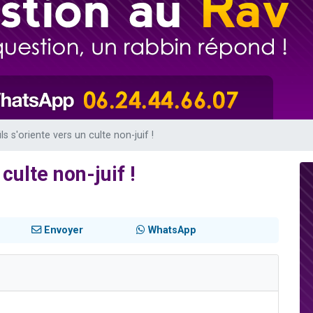
 viennent de demander une bénédiction
49 places pour étudier en groupe sur Zoom
de donner son Maasser
ent de donner son Maasser
viennent de nous rejoindre sur WhatsApp
ls s'oriente vers un culte non-juif !
culte non-juif !
Envoyer
WhatsApp