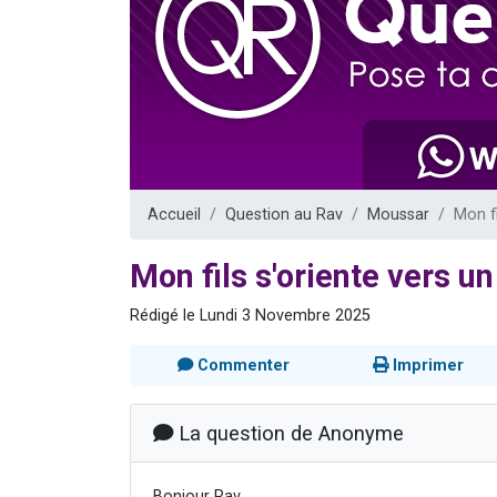
61 personnes
Il reste 
Ariel vient 
Nathaniel vi
4 personnes 
Accueil
Question au Rav
Moussar
Mon fi
Mon fils s'oriente vers un 
Rédigé le Lundi 3 Novembre 2025
Commenter
Imprimer
La question de Anonyme
Bonjour Rav,