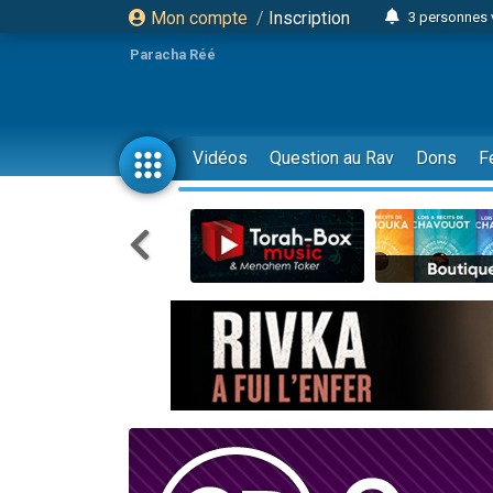
Mon compte
/
Inscription
3 personnes 
Odaya vient 
Paracha Réé
3 personn
3 personn
2 personnes 
Vidéos
Question au Rav
Dons
F
13 personnes
30 perso
Il reste 
12 nouve
3 personnes 
2 personnes 
2 nouvel
3 personnes 
8 personn
Nouvelle émis