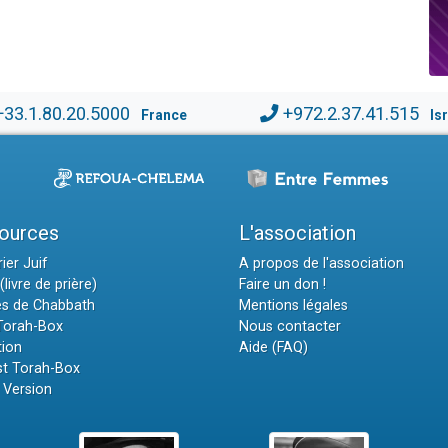
+33.1.80.20.5000
+972.2.37.41.515
France
Is
ources
L'association
ier Juif
A propos de l'association
(livre de prière)
Faire un don !
es de Chabbath
Mentions légales
 Torah-Box
Nous contacter
tion
Aide (FAQ)
t Torah-Box
 Version