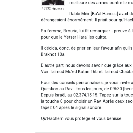
meilleure des armes contre le ma
45332 réponses
Rabbi Méir [Ba'al Haness] avait d
dérangeaient énormément. Il priait pour qu’Hach
Sa femme, Brouria, lui fit remarquer - preuve à l’a
pour que le Yétser Hara’ les quitte.
Il décida, donc, de prier en leur faveur afin qu’
Brakhot 10a.
D'autre part, nous devons savoir que grâce aux p
Voir Talmud Mo'ed Katan 16b et Talmud Chabba
Pour des conseils personnalisés, je vous invite 
Question au Rav - tous les jours, de 09h30 [heur
Depuis Israël, au 02.374.15.15. Tapez sur la tou
la touche 0 pour choisir un Rav. Après deux se
tapez 04 après le signal sonore.
Qu'Hachem vous protège et vous bénisse.