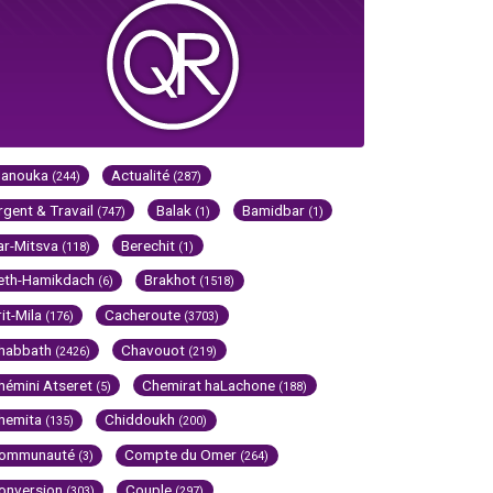
Hanouka
Actualité
(244)
(287)
rgent & Travail
Balak
Bamidbar
(747)
(1)
(1)
ar-Mitsva
Berechit
(118)
(1)
eth-Hamikdach
Brakhot
(6)
(1518)
rit-Mila
Cacheroute
(176)
(3703)
habbath
Chavouot
(2426)
(219)
hémini Atseret
Chemirat haLachone
(5)
(188)
hemita
Chiddoukh
(135)
(200)
ommunauté
Compte du Omer
(3)
(264)
onversion
Couple
(303)
(297)