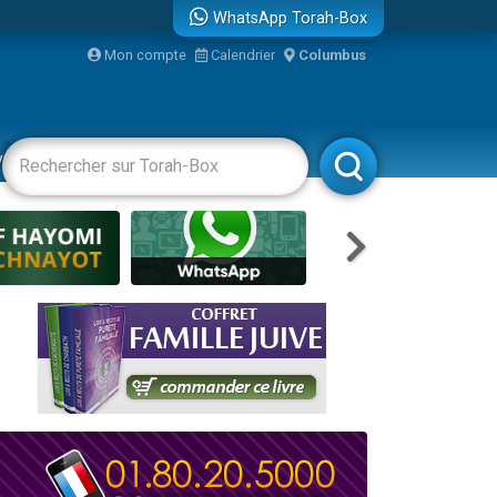
WhatsApp Torah-Box
Mon compte
Calendrier
Columbus
re
vertissements
Livres
Rabbanim
travers le temps