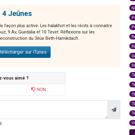
N
s 4 Jeûnes
P
 façon plus active. Les halakhot et les récits à connaitre
P
z, 9 Av, Guedalia et 10 Tevet. Réflexions sur les
R
 reconstruction du 3èùe Beth-Hamikdach.
R
télécharger sur iTunes
S
S
T
z-vous aimé ?
T
NON
T
T
T
V
s