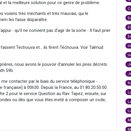
l et la meilleure solution pour ce genre de problème.
C
es voisins très méchants et très mauvais, qui le
E
em les fasse disparaître.
E
ppui - qu’il ne convient pas d’agir de la sorte - Il faut prier
E
H
ils fassent Techouva et… ils firent Téchouva. Voir Talmud
H
J
rières, nous avons le pouvoir d’annuler les pires décrets.
th 59b.
J
à me contacter par le biais du service téléphonique -
K
e française] à 00h30. Depuis la France, au 01.80.20.50.00.
L
che 2 pour le service Question au Rav. Tapez, ensuite, sur
condes ou dès que vous êtes invité à composer un code,
L
L
M
M