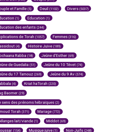
ouple et Famille
Deuil
Divers
(5)
(1102)
(5037)
ducation
Education
(1)
(1)
ducation des enfants
(244)
xplications de Torah
Femmes
(1057)
(316)
assidout
Histoire Juive
(4)
(189)
ochaana Rabba
Jeûne d'Esther
(18)
(69)
eûne de Guedalia
Jeûne du 10 Tévet
(51)
(74)
eûne du 17 Tamouz
Jeûne du 9 Av
(269)
(574)
abbala
Kriat haTorah
(4)
(220)
ag Baomer
(29)
e sens des prénoms hébraïques
(2)
imoud Torah
Mariage
(371)
(772)
élanges lait/viande
Middot
(1)
(69)
oussar
Musique juive
Non-Juifs
(154)
(1)
(248)