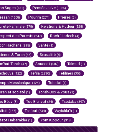
os Sages
Pensée Juive
(131)
(3085)
essah
Pourim
Prières
(1508)
(274)
(3)
ureté Familiale
Relations & Pudeur
(578)
(528)
espect des Parents
Roch 'Hodech
(247)
(4)
och Hachana
Santé
(295)
(1)
cience & Torah
Sexualité
(33)
(8)
im'hat Torah
Souccot
Talmud
(47)
(502)
(1)
echouva
Téfila
Téfilines
(122)
(2230)
(356)
emps Messianique
Toledot
(124)
(1)
orah et société
Torah-Box & vous
(1)
(1)
ou Béav
Tou Bichvat
Tsédaka
(3)
(24)
(397)
sitsit
Tsniout
Vayichla'h
(167)
(634)
(1)
ézot Haberakha
Yom Kippour
(1)
(318)