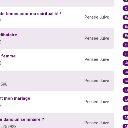
C
de temps pour ma spiritualité !
Pensée Juive
E
2
E
libataire
E
Pensée Juive
0
H
H
ne femme
Pensée Juive
J
8
J
Pensée Juive
K
0596
L
ant mon mariage
L
Pensée Juive
7
L
M
é dans un séminaire ?
Pensée Juive
M
 n°59928