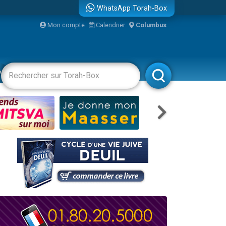
WhatsApp Torah-Box
bre
Mon compte
Calendrier
Columbus
...
vertissements
Livres
Rabbanim