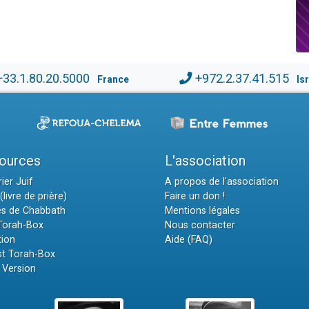
+33.1.80.20.5000
+972.2.37.41.515
France
Is
ources
L'association
ier Juif
A propos de l'association
(livre de prière)
Faire un don !
es de Chabbath
Mentions légales
 Torah-Box
Nous contacter
tion
Aide (FAQ)
t Torah-Box
 Version