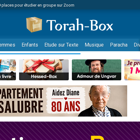
49 places pour étudier en groupe sur Zoom
nes viennent de faire un don pour Diane, 80 ans, dans un appartement insalu
viennent de nous rejoindre sur WhatsApp
viennent de nous rejoindre sur WhatsApp
es viennent de faire un don pour Reloger Rivka, 6 enfants, victime de violences
emmes
Enfants
Etude sur Texte
Musique
Paracha
Di
es viennent de faire un don pour 1 Journée de Vacances Pour les Enfants
 viennent de demander une bénédiction
viennent de nous rejoindre sur WhatsApp
49 places pour étudier en groupe sur Zoom
 donner son Maasser
viennent de nous rejoindre sur WhatsApp
viennent de nous rejoindre sur WhatsApp
de donner son Maasser
es viennent de faire un don pour 5 jours de vacances aux Orphelins
viennent de nous rejoindre sur WhatsApp