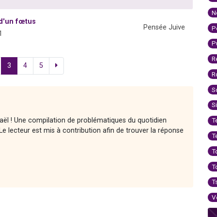
N
 d'un fœtus
Pensée Juive
P
1
P
R
3
4
5
R
S
S
raël ! Une compilation de problématiques du quotidien
T
e lecteur est mis à contribution afin de trouver la réponse
T
T
T
T
V