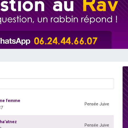
 viennent de demander une bénédiction
nnes viennent de faire un don pour Sauvez la jambe de Yohan
49 places pour étudier en groupe sur Zoom
lles musiques dans Torah-Box Music
 viennent de demander une bénédiction
 une femme
Pensée Juive
37
Cha'atnez
Pensée Juive