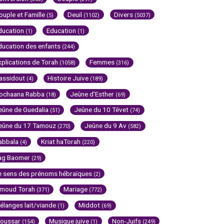
ouple et Famille
Deuil
Divers
(5)
(1102)
(5037)
ducation
Education
(1)
(1)
ducation des enfants
(244)
xplications de Torah
Femmes
(1058)
(316)
assidout
Histoire Juive
(4)
(189)
ochaana Rabba
Jeûne d'Esther
(18)
(69)
eûne de Guedalia
Jeûne du 10 Tévet
(51)
(74)
eûne du 17 Tamouz
Jeûne du 9 Av
(270)
(582)
abbala
Kriat haTorah
(4)
(220)
ag Baomer
(29)
e sens des prénoms hébraïques
(2)
imoud Torah
Mariage
(371)
(772)
élanges lait/viande
Middot
(1)
(69)
oussar
Musique juive
Non-Juifs
(154)
(1)
(249)