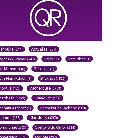
Hanouka
Actualité
(244)
(287)
rgent & Travail
Balak
Bamidbar
(747)
(1)
(1)
ar-Mitsva
Berechit
(118)
(1)
eth-Hamikdach
Brakhot
(6)
(1520)
rit-Mila
Cacheroute
(176)
(3703)
habbath
Chavouot
(2429)
(219)
hémini Atseret
Chemirat haLachone
(5)
(188)
hemita
Chiddoukh
(135)
(200)
ommunauté
Compte du Omer
(3)
(264)
onversion
Couple
(303)
(297)