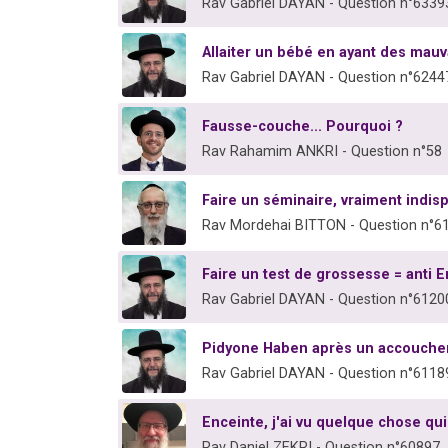
Rav Gabriel DAYAN - Question n°6339
Allaiter un bébé en ayant des mau
Rav Gabriel DAYAN - Question n°6244
Fausse-couche... Pourquoi ?
Rav Rahamim ANKRI - Question n°58
Faire un séminaire, vraiment indis
Rav Mordehai BITTON - Question n°6
Faire un test de grossesse = anti 
Rav Gabriel DAYAN - Question n°6120
Pidyone Haben après un accouch
Rav Gabriel DAYAN - Question n°6118
Enceinte, j'ai vu quelque chose qu
Rav Daniel ZEKRI - Question n°60897