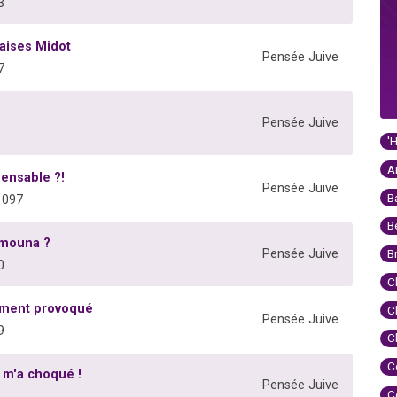
3
vaises Midot
Pensée Juive
7
Pensée Juive
'
A
pensable ?!
Pensée Juive
B
1097
B
Emouna ?
Pensée Juive
B
0
C
ement provoqué
C
Pensée Juive
9
C
C
i m'a choqué !
Pensée Juive
C