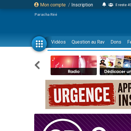
Mon compte
/
Inscription
Il reste 
16 person
Paracha Réé
2 personnes 
6 personnes 
4 personn
Vidéos
Question au Rav
Dons
F
2 personn
17 personnes
4 personnes 
Il reste 
Eva vient de
4 personnes 
3 personnes 
Odaya vient 
3 personn
2 personnes 