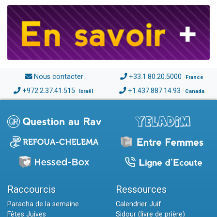
Nous contacter
+33.1.80.20.5000
France
+972.2.37.41.515
+1.437.887.14.93
Israël
Canada
Raccourcis
Ressources
Paracha de la semaine
Calendrier Juif
Fêtes Juives
Sidour (livre de prière)