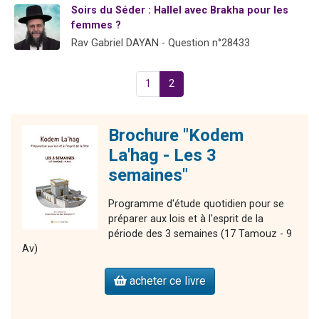
Soirs du Séder : Hallel avec Brakha pour les
2 personnes viennent de nous rejoindre sur WhatsApp
femmes ?
13 personnes viennent de demander une bénédiction
Rav Gabriel DAYAN - Question n°28433
Il reste 49 places pour étudier en groupe sur Zoom
12 nouvelles musiques dans Torah-Box Music
1
2
2 personnes viennent de nous rejoindre sur WhatsApp
Brochure "Kodem
La'hag - Les 3
semaines"
Programme d'étude quotidien pour se
préparer aux lois et à l'esprit de la
période des 3 semaines (17 Tamouz - 9
Av)
acheter ce livre