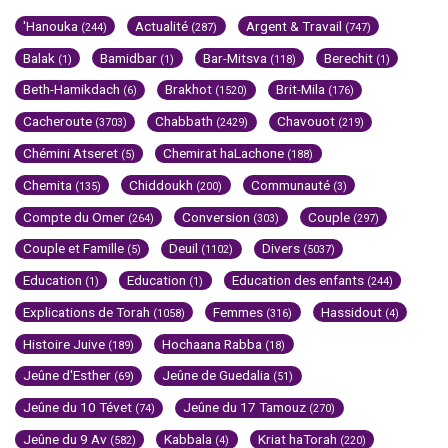
'Hanouka
Actualité
Argent & Travail
(244)
(287)
(747)
Balak
Bamidbar
Bar-Mitsva
Berechit
(1)
(1)
(118)
(1)
Beth-Hamikdach
Brakhot
Brit-Mila
(6)
(1520)
(176)
Cacheroute
Chabbath
Chavouot
(3703)
(2429)
(219)
Chémini Atseret
Chemirat haLachone
(5)
(188)
Chemita
Chiddoukh
Communauté
(135)
(200)
(3)
Compte du Omer
Conversion
Couple
(264)
(303)
(297)
Couple et Famille
Deuil
Divers
(5)
(1102)
(5037)
Education
Education
Education des enfants
(1)
(1)
(244)
Explications de Torah
Femmes
Hassidout
(1058)
(316)
(4)
Histoire Juive
Hochaana Rabba
(189)
(18)
Jeûne d'Esther
Jeûne de Guedalia
(69)
(51)
Jeûne du 10 Tévet
Jeûne du 17 Tamouz
(74)
(270)
Jeûne du 9 Av
Kabbala
Kriat haTorah
(582)
(4)
(220)