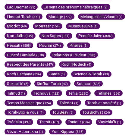
Lag Baomer
Le sens des prénoms hébraïques
(29)
(2)
Limoud Torah
Mariage
Mélanges lait/viande
(371)
(772)
(1)
Middot
Moussar
Musique juive
(69)
(154)
(1)
Non-Juifs
Nos Sages
Pensée Juive
(249)
(131)
(3087)
Pessah
Pourim
Prières
(1508)
(274)
(3)
Pureté Familiale
Relations & Pudeur
(578)
(528)
Respect des Parents
Roch 'Hodech
(247)
(4)
Roch Hachana
Santé
Science & Torah
(296)
(1)
(33)
Sexualité
Sim'hat Torah
Souccot
(8)
(47)
(502)
Talmud
Techouva
Téfila
Téfilines
(1)
(122)
(2230)
(356)
Temps Messianique
Toledot
Torah et société
(124)
(1)
(1)
Torah-Box & vous
Tou Béav
Tou Bichvat
(1)
(3)
(24)
Tsédaka
Tsitsit
Tsniout
Vayichla'h
(397)
(167)
(634)
(1)
Vézot Haberakha
Yom Kippour
(1)
(318)