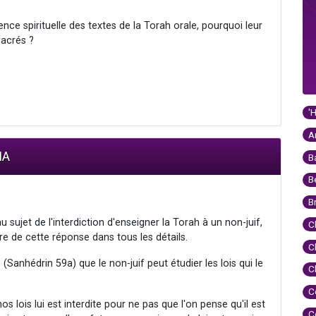
ence spirituelle des textes de la Torah orale, pourquoi leur
sacrés ?
'
A
IA
B
B
B
u sujet de l'interdiction d'enseigner la Torah à un non-juif,
C
re de cette réponse dans tous les détails.
C
(Sanhédrin 59a) que le non-juif peut étudier les lois qui le
C
C
s lois lui est interdite pour ne pas que l'on pense qu'il est
C