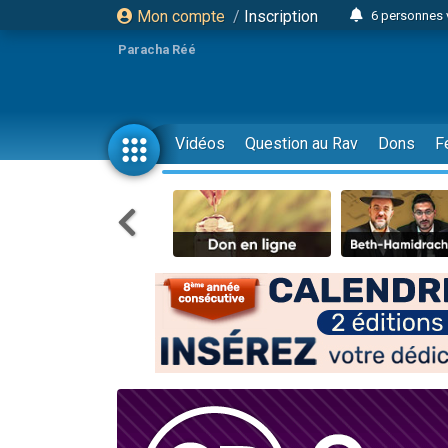
Mon compte
/
Inscription
6 personnes 
4 personn
Paracha Réé
2 personn
17 personnes
4 personnes 
Vidéos
Question au Rav
Dons
F
Il reste 
23 person
Eva vient de
4 personnes 
3 personnes 
3 personn
Odaya vient 
13 personnes
2 personnes 
30 perso