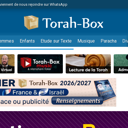
viennent de nous rejoindre sur WhatsApp
es viennent de faire un don pour Reloger Rivka, 6 enfants, victime de violences
es viennent de faire un don pour 1 Journée de Vacances Pour les Enfants
 viennent de demander une bénédiction
viennent de nous rejoindre sur WhatsApp
emmes
Enfants
Etude sur Texte
Musique
Paracha
Di
49 places pour étudier en groupe sur Zoom
nes viennent de faire un don pour Diane, 80 ans, dans un appartement insalu
 donner son Maasser
viennent de nous rejoindre sur WhatsApp
viennent de nous rejoindre sur WhatsApp
es viennent de faire un don pour 5 jours de vacances aux Orphelins
de donner son Maasser
 viennent de demander une bénédiction
viennent de nous rejoindre sur WhatsApp
nnes viennent de faire un don pour Sauvez la jambe de Yohan