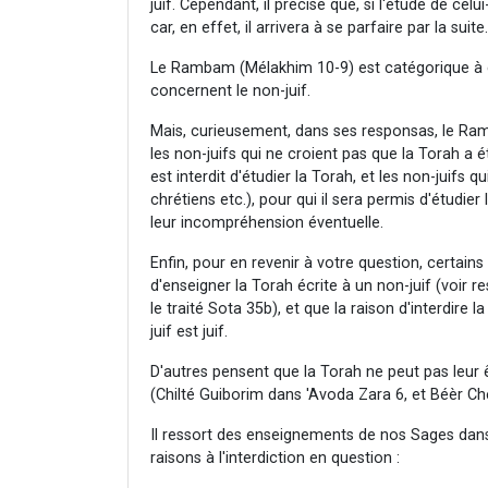
juif. Cependant, il précise que, si l'étude de celu
car, en effet, il arrivera à se parfaire par la suite.
Le Rambam (Mélakhim 10-9) est catégorique à ce
concernent le non-juif.
Mais, curieusement, dans ses responsas, le Ra
les non-juifs qui ne croient pas que la Torah a
est interdit d'étudier la Torah, et les non-juifs
chrétiens etc.), pour qui il sera permis d'étudier 
leur incompréhension éventuelle.
Enfin, pour en revenir à votre question, certain
d'enseigner la Torah écrite à un non-juif (voi
le traité Sota 35b), et que la raison d'interdire 
juif est juif.
D'autres pensent que la Torah ne peut pas leur 
(Chilté Guiborim dans 'Avoda Zara 6, et Béèr C
Il ressort des enseignements de nos Sages dans
raisons à l'interdiction en question :