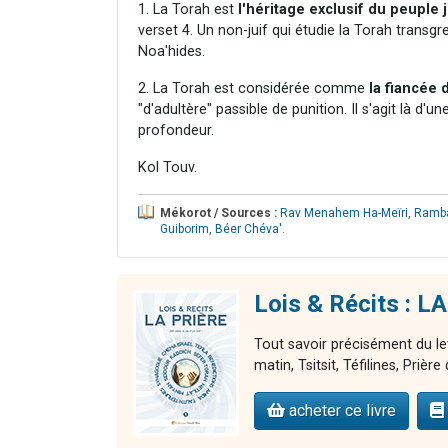
1. La Torah est
l'héritage exclusif du peuple j
verset 4. Un non-juif qui étudie la Torah transgr
Noa'hides.
2. La Torah est considérée comme
la fiancée 
"d'adultère" passible de punition. Il s'agit là d
profondeur.
Kol Touv.
Mékorot / Sources :
Rav Menahem Ha-Meïri
,
Ramb
Guiborim
,
Béer Chéva'
.
Lois & Récits : LA
Tout savoir précisément du le
matin, Tsitsit, Téfilines, Prièr
acheter ce livre