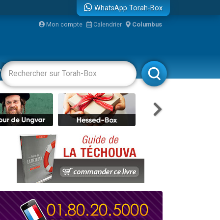
WhatsApp Torah-Box
...
Mon compte
Calendrier
Columbus
vertissements
Livres
Rabbanim
bre