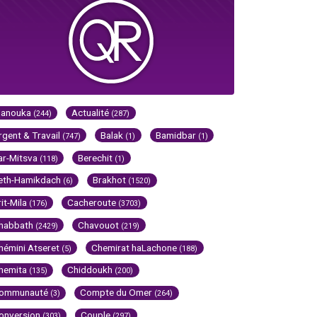
Hanouka
Actualité
(244)
(287)
rgent & Travail
Balak
Bamidbar
(747)
(1)
(1)
ar-Mitsva
Berechit
(118)
(1)
eth-Hamikdach
Brakhot
(6)
(1520)
rit-Mila
Cacheroute
(176)
(3703)
habbath
Chavouot
(2429)
(219)
hémini Atseret
Chemirat haLachone
(5)
(188)
hemita
Chiddoukh
(135)
(200)
ommunauté
Compte du Omer
(3)
(264)
onversion
Couple
(303)
(297)