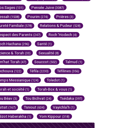
os Sages
Pensée Juive
(131)
(3087)
essah
Pourim
Prières
(1508)
(274)
(3)
ureté Familiale
Relations & Pudeur
(578)
(528)
espect des Parents
Roch 'Hodech
(247)
(4)
och Hachana
Santé
(296)
(1)
cience & Torah
Sexualité
(33)
(8)
im'hat Torah
Souccot
Talmud
(47)
(502)
(1)
echouva
Téfila
Téfilines
(122)
(2230)
(356)
emps Messianique
Toledot
(124)
(1)
orah et société
Torah-Box & vous
(1)
(1)
ou Béav
Tou Bichvat
Tsédaka
(3)
(24)
(397)
sitsit
Tsniout
Vayichla'h
(167)
(634)
(1)
ézot Haberakha
Yom Kippour
(1)
(318)