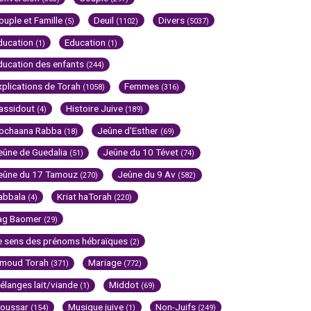
ouple et Famille
Deuil
Divers
(5)
(1102)
(5037)
ducation
Education
(1)
(1)
ducation des enfants
(244)
xplications de Torah
Femmes
(1058)
(316)
assidout
Histoire Juive
(4)
(189)
ochaana Rabba
Jeûne d'Esther
(18)
(69)
eûne de Guedalia
Jeûne du 10 Tévet
(51)
(74)
eûne du 17 Tamouz
Jeûne du 9 Av
(270)
(582)
abbala
Kriat haTorah
(4)
(220)
ag Baomer
(29)
e sens des prénoms hébraïques
(2)
imoud Torah
Mariage
(371)
(772)
élanges lait/viande
Middot
(1)
(69)
oussar
Musique juive
Non-Juifs
(154)
(1)
(249)