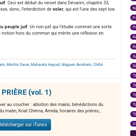
uif
. Ceci est déduit du verset dans Dévarim, chapitre 33,
N
esse, donc, l'interdiction de
voler
, qui est l'une des sept lois
P
du peuple juif
. Un non-juif qui l'étudie commet une sorte
P
'une notion hors du commun qui mérite une réflexion en
R
R
S
am
,
Méchiv Davar
,
Maharats Hayout
,
Maguen Avraham
,
Chilté
S
T
T
 PRIÈRE (vol. 1)
T
T
ver au coucher : ablution des mains, bénédictions du
e du matin, Kriat Chéma, Amida, horaires des prières,...
T
V
télécharger sur iTunes