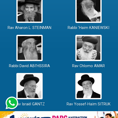
Rav Aharon L. STEINMAN
Rabbi 'Haïm KANIEWSKI
Rabbi David ABI'HSSIRA
Rav Chlomo AMAR
Rav Israël GANTZ
Rav Yossef-Haïm SITRUK