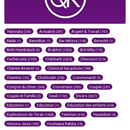
'Hanouka
Actualité
Argent & Travail
(244)
(287)
(747)
Balak
Bamidbar
Bar-Mitsva
Berechit
(1)
(1)
(118)
(1)
Beth-Hamikdach
Brakhot
Brit-Mila
(6)
(1520)
(176)
Cacheroute
Chabbath
Chavouot
(3703)
(2429)
(219)
Chémini Atseret
Chemirat haLachone
(5)
(188)
Chemita
Chiddoukh
Communauté
(135)
(200)
(3)
Compte du Omer
Conversion
Couple
(264)
(303)
(297)
Couple et Famille
Deuil
Divers
(5)
(1102)
(5037)
Education
Education
Education des enfants
(1)
(1)
(244)
Explications de Torah
Femmes
Hassidout
(1058)
(316)
(4)
Histoire Juive
Hochaana Rabba
(189)
(18)