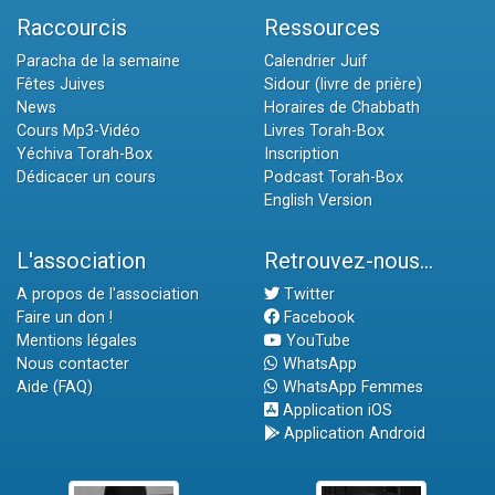
Raccourcis
Ressources
Paracha de la semaine
Calendrier Juif
Fêtes Juives
Sidour (livre de prière)
News
Horaires de Chabbath
Cours Mp3-Vidéo
Livres Torah-Box
Yéchiva Torah-Box
Inscription
Dédicacer un cours
Podcast Torah-Box
English Version
L'association
Retrouvez-nous...
A propos de l'association
Twitter
Faire un don !
Facebook
Mentions légales
YouTube
Nous contacter
WhatsApp
Aide (FAQ)
WhatsApp Femmes
Application iOS
Application Android