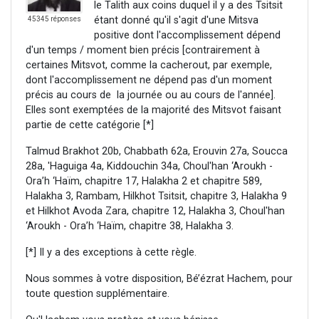
le Talith aux coins duquel il y a des Tsitsit
étant donné qu'il s'agit d'une Mitsva
45345 réponses
positive dont l'accomplissement dépend
d'un temps / moment bien précis [contrairement à
certaines Mitsvot, comme la cacherout, par exemple,
dont l'accomplissement ne dépend pas d'un moment
précis au cours de la journée ou au cours de l'année].
Elles sont exemptées de la majorité des Mitsvot faisant
partie de cette catégorie [*]
Talmud Brakhot 20b, Chabbath 62a, Erouvin 27a, Soucca
28a, 'Haguiga 4a, Kiddouchin 34a, Choul'han ‘Aroukh -
Ora’h ‘Haïm, chapitre 17, Halakha 2 et chapitre 589,
Halakha 3, Rambam, Hilkhot Tsitsit, chapitre 3, Halakha 9
et Hilkhot Avoda Zara, chapitre 12, Halakha 3, Choul'han
‘Aroukh - Ora’h ‘Haïm, chapitre 38, Halakha 3.
[*] Il y a des exceptions à cette règle.
Nous sommes à votre disposition, Bé’ézrat Hachem, pour
toute question supplémentaire.