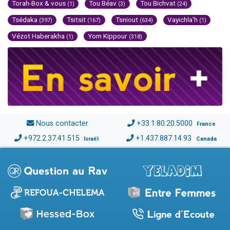
Torah-Box & vous
Tou Béav
Tou Bichvat
(1)
(3)
(24)
Tsédaka
Tsitsit
Tsniout
Vayichla'h
(397)
(167)
(634)
(1)
Vézot Haberakha
Yom Kippour
(1)
(318)
Nous contacter
+33.1.80.20.5000
France
+972.2.37.41.515
+1.437.887.14.93
Israël
Canada