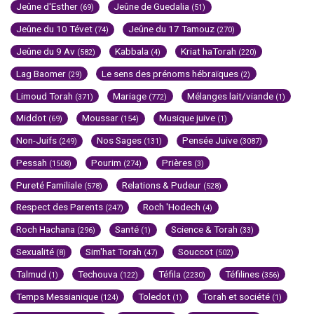
Jeûne d'Esther
Jeûne de Guedalia
(69)
(51)
Jeûne du 10 Tévet
Jeûne du 17 Tamouz
(74)
(270)
Jeûne du 9 Av
Kabbala
Kriat haTorah
(582)
(4)
(220)
Lag Baomer
Le sens des prénoms hébraïques
(29)
(2)
Limoud Torah
Mariage
Mélanges lait/viande
(371)
(772)
(1)
Middot
Moussar
Musique juive
(69)
(154)
(1)
Non-Juifs
Nos Sages
Pensée Juive
(249)
(131)
(3087)
Pessah
Pourim
Prières
(1508)
(274)
(3)
Pureté Familiale
Relations & Pudeur
(578)
(528)
Respect des Parents
Roch 'Hodech
(247)
(4)
Roch Hachana
Santé
Science & Torah
(296)
(1)
(33)
Sexualité
Sim'hat Torah
Souccot
(8)
(47)
(502)
Talmud
Techouva
Téfila
Téfilines
(1)
(122)
(2230)
(356)
Temps Messianique
Toledot
Torah et société
(124)
(1)
(1)