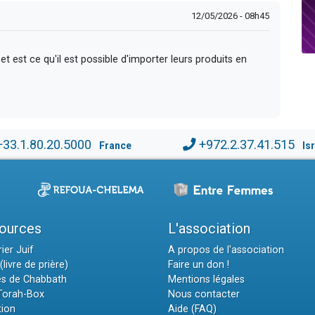
12/05/2026 - 08h45
et est ce qu'il est possible d'importer leurs produits en
+33.1.80.20.5000
+972.2.37.41.515
France
Is
ources
L'association
ier Juif
A propos de l'association
(livre de prière)
Faire un don !
es de Chabbath
Mentions légales
 Torah-Box
Nous contacter
tion
Aide (FAQ)