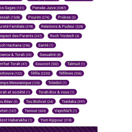
os Sages
Pensée Juive
(131)
(3087)
essah
Pourim
Prières
(1508)
(274)
(3)
ureté Familiale
Relations & Pudeur
(578)
(528)
espect des Parents
Roch 'Hodech
(247)
(4)
och Hachana
Santé
(296)
(1)
cience & Torah
Sexualité
(33)
(8)
im'hat Torah
Souccot
Talmud
(47)
(502)
(1)
echouva
Téfila
Téfilines
(122)
(2230)
(356)
emps Messianique
Toledot
(124)
(1)
orah et société
Torah-Box & vous
(1)
(1)
ou Béav
Tou Bichvat
Tsédaka
(3)
(24)
(397)
sitsit
Tsniout
Vayichla'h
(167)
(634)
(1)
ézot Haberakha
Yom Kippour
(1)
(318)