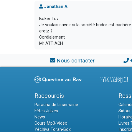
Jonathan A.
Boker Tov
Je voulais savoir si la société bridor est cachère 
eretz ?
Cordialement
Mr ATTIACH
Nous contacter
Raccourcis
Ress
Paracha de la semaine
Calendr
Fêtes Juives
Sidour 
News
Horair
Cours Mp3-Vidéo
Livres
Yéchiva Torah-Box
Inscrip