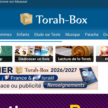
viennent de nous rejoindre sur WhatsApp
viennent de nous rejoindre sur WhatsApp
de donner son Maasser
es viennent de faire un don pour 5 jours de vacances aux Orphelins
es viennent de faire un don pour Diane, 80 ans, dans un appartement insalub
emmes
Enfants
Etude sur Texte
Musique
Paracha
Di
 viennent de demander une bénédiction
viennent de nous rejoindre sur WhatsApp
nnes viennent de faire un don pour Sauvez la jambe de Yohan
49 places pour étudier en groupe sur Zoom
lles musiques dans Torah-Box Music
viennent de nous rejoindre sur WhatsApp
viennent de nous rejoindre sur WhatsApp
viennent de nous rejoindre sur WhatsApp
les musiques dans Torah-Box Music
es viennent de faire un don pour Tsédaka : pauvres d'Israel