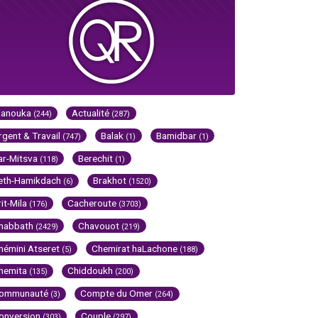
Hanouka
Actualité
(244)
(287)
rgent & Travail
Balak
Bamidbar
(747)
(1)
(1)
ar-Mitsva
Berechit
(118)
(1)
eth-Hamikdach
Brakhot
(6)
(1520)
rit-Mila
Cacheroute
(176)
(3703)
habbath
Chavouot
(2429)
(219)
hémini Atseret
Chemirat haLachone
(5)
(188)
hemita
Chiddoukh
(135)
(200)
ommunauté
Compte du Omer
(3)
(264)
onversion
Couple
(303)
(297)