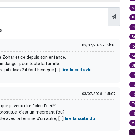
N
P
P
s
R
03/07/2026 - 15h10
R
S
le Zohar et ce depuis son enfance.
 un danger pour toute la famille.
S
uifs laics? il faut bien que [...]
lire la suite du
T
T
03/07/2026 - 15h07
T
T
que je veux dire *clin d'oeil*"
prostitue, c'est un mecreant fou?
T
otte avec la femme d'un autre, [...]
lire la suite du
V