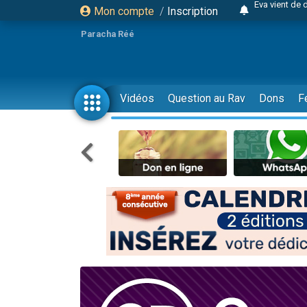
Mon compte
/
Inscription
4 personnes 
3 personnes 
Paracha Réé
Odaya vient 
3 personn
3 personn
Vidéos
Question au Rav
Dons
F
13 personnes
2 personnes 
30 perso
Il reste 
12 nouve
3 personnes 
2 personnes 
3 personnes 
2 nouvel
8 personn