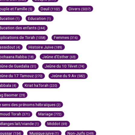
ouple et Famille
Deuil
Divers
(5)
(1102)
(5037)
ducation
Education
(1)
(1)
ducation des enfants
(244)
xplications de Torah
Femmes
(1058)
(316)
assidout
Histoire Juive
(4)
(189)
ochaana Rabba
Jeûne d'Esther
(18)
(69)
eûne de Guedalia
Jeûne du 10 Tévet
(51)
(74)
eûne du 17 Tamouz
Jeûne du 9 Av
(270)
(582)
abbala
Kriat haTorah
(4)
(220)
ag Baomer
(29)
e sens des prénoms hébraïques
(2)
imoud Torah
Mariage
(371)
(772)
élanges lait/viande
Middot
(1)
(69)
oussar
Musique juive
Non-Juifs
(154)
(1)
(249)