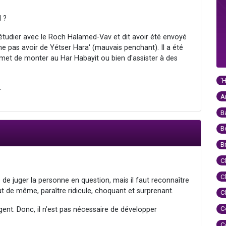
 ?
me étudier avec le Roch Halamed-Vav et dit avoir été envoyé
ne pas avoir de Yétser Hara' (mauvais penchant). Il a été
ermet de monter au Har Habayit ou bien d'assister à des
'
.
A
B
B
B
C
C
 juger la personne en question, mais il faut reconnaître
 de même, paraître ridicule, choquant et surprenant.
C
C
ligent. Donc, il n’est pas nécessaire de développer
C