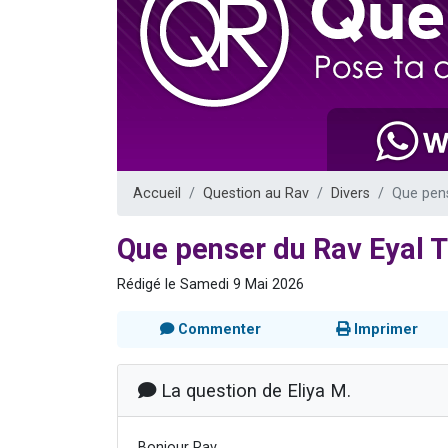
Nouvelle émis
61 personnes
Ariel vient 
Il reste 
Eva vient de
Accueil
Question au Rav
Divers
Que pens
Que penser du Rav Eyal T
Rédigé le Samedi 9 Mai 2026
Commenter
Imprimer
La question de Eliya M.
Bonjour Rav,