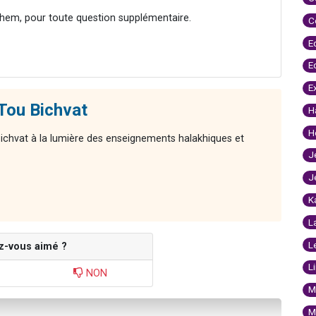
hem, pour toute question supplémentaire.
C
E
E
E
 Tou Bichvat
H
H
 Bichvat à la lumière des enseignements halakhiques et
J
J
K
L
L
z-vous aimé ?
L
NON
M
M