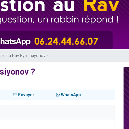
sion radio : Visions de grandeur n°104 : Le Chabbath et le Birkat Hamazone à 
 viennent de demander une bénédiction
de donner son Maasser
49 places pour étudier en groupe sur Zoom
 donner son Maasser
er du Rav Eyal Tsiyonov ?
siyonov ?
Envoyer
WhatsApp