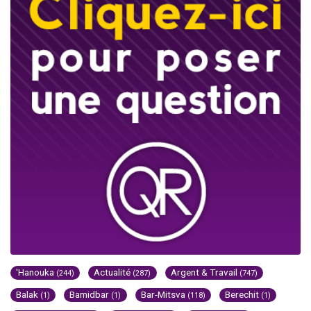
'Hanouka
Actualité
Argent & Travail
(244)
(287)
(747)
Balak
Bamidbar
Bar-Mitsva
Berechit
(1)
(1)
(118)
(1)