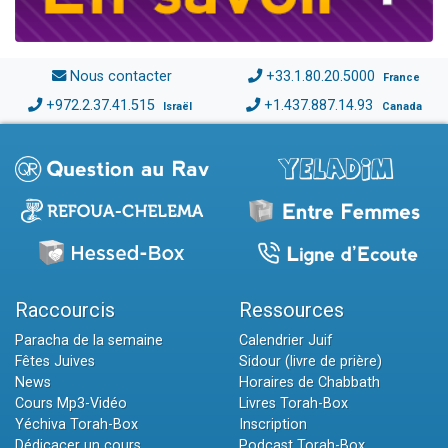
Nous contacter
+33.1.80.20.5000
France
+972.2.37.41.515
+1.437.887.14.93
Israël
Canada
Raccourcis
Ressources
Paracha de la semaine
Calendrier Juif
Fêtes Juives
Sidour (livre de prière)
News
Horaires de Chabbath
Cours Mp3-Vidéo
Livres Torah-Box
Yéchiva Torah-Box
Inscription
Dédicacer un cours
Podcast Torah-Box