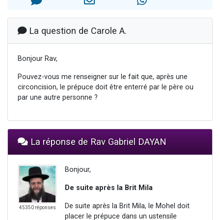
2 personnes viennent de nous rejoindre sur WhatsApp
Eli vient de donner son Maasser
La question de Carole A.
Lisbel Esther vient de donner son Maasser
3 personnes viennent de faire un don pour Événements Torah-Box
Bonjour Rav,
2 personnes viennent de nous rejoindre sur WhatsApp
Pouvez-vous me renseigner sur le fait que, après une
circoncision, le prépuce doit être enterré par le père ou
par une autre personne ?
La réponse de Rav Gabriel DAYAN
Bonjour,
De suite après la Brit Mila
De suite après la Brit Mila, le Mohel doit
45350 réponses
placer le prépuce dans un ustensile