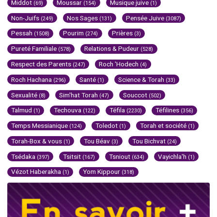
Middot
Moussar
Musique juive
(69)
(154)
(1)
Non-Juifs
Nos Sages
Pensée Juive
(249)
(131)
(3087)
Pessah
Pourim
Prières
(1508)
(274)
(3)
Pureté Familiale
Relations & Pudeur
(578)
(528)
Respect des Parents
Roch 'Hodech
(247)
(4)
Roch Hachana
Santé
Science & Torah
(296)
(1)
(33)
Sexualité
Sim'hat Torah
Souccot
(8)
(47)
(502)
Talmud
Techouva
Téfila
Téfilines
(1)
(122)
(2230)
(356)
Temps Messianique
Toledot
Torah et société
(124)
(1)
(1)
Torah-Box & vous
Tou Béav
Tou Bichvat
(1)
(3)
(24)
Tsédaka
Tsitsit
Tsniout
Vayichla'h
(397)
(167)
(634)
(1)
Vézot Haberakha
Yom Kippour
(1)
(318)