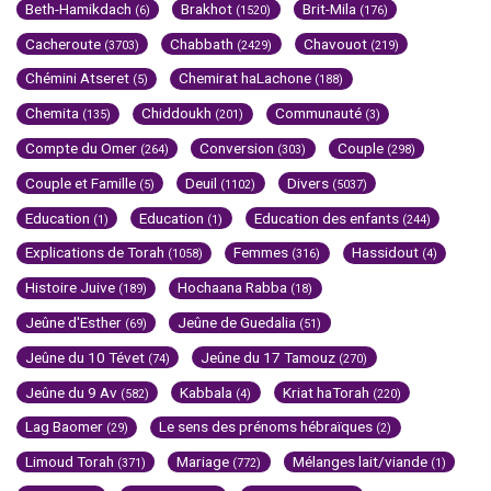
Beth-Hamikdach
Brakhot
Brit-Mila
(6)
(1520)
(176)
Cacheroute
Chabbath
Chavouot
(3703)
(2429)
(219)
Chémini Atseret
Chemirat haLachone
(5)
(188)
Chemita
Chiddoukh
Communauté
(135)
(201)
(3)
Compte du Omer
Conversion
Couple
(264)
(303)
(298)
Couple et Famille
Deuil
Divers
(5)
(1102)
(5037)
Education
Education
Education des enfants
(1)
(1)
(244)
Explications de Torah
Femmes
Hassidout
(1058)
(316)
(4)
Histoire Juive
Hochaana Rabba
(189)
(18)
Jeûne d'Esther
Jeûne de Guedalia
(69)
(51)
Jeûne du 10 Tévet
Jeûne du 17 Tamouz
(74)
(270)
Jeûne du 9 Av
Kabbala
Kriat haTorah
(582)
(4)
(220)
Lag Baomer
Le sens des prénoms hébraïques
(29)
(2)
Limoud Torah
Mariage
Mélanges lait/viande
(371)
(772)
(1)