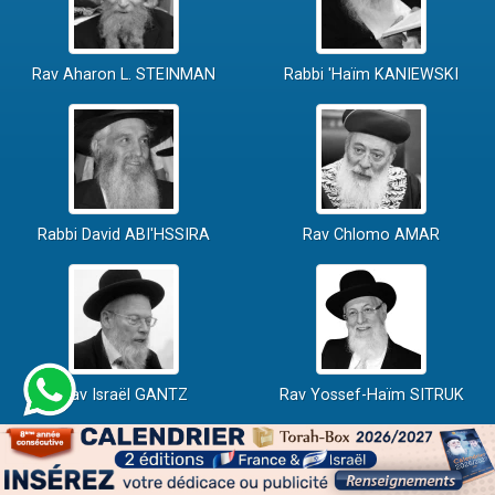
Rav Aharon L. STEINMAN
Rabbi 'Haïm KANIEWSKI
Rabbi David ABI'HSSIRA
Rav Chlomo AMAR
Rav Israël GANTZ
Rav Yossef-Haïm SITRUK