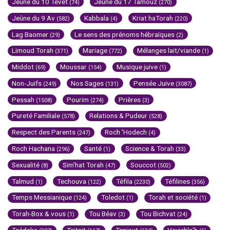
Jeûne du 10 Tévet
Jeûne du 17 Tamouz
(74)
(270)
Jeûne du 9 Av
Kabbala
Kriat haTorah
(582)
(4)
(220)
Lag Baomer
Le sens des prénoms hébraïques
(29)
(2)
Limoud Torah
Mariage
Mélanges lait/viande
(371)
(772)
(1)
Middot
Moussar
Musique juive
(69)
(154)
(1)
Non-Juifs
Nos Sages
Pensée Juive
(249)
(131)
(3087)
Pessah
Pourim
Prières
(1508)
(274)
(3)
Pureté Familiale
Relations & Pudeur
(578)
(528)
Respect des Parents
Roch 'Hodech
(247)
(4)
Roch Hachana
Santé
Science & Torah
(296)
(1)
(33)
Sexualité
Sim'hat Torah
Souccot
(8)
(47)
(502)
Talmud
Techouva
Téfila
Téfilines
(1)
(122)
(2230)
(356)
Temps Messianique
Toledot
Torah et société
(124)
(1)
(1)
Torah-Box & vous
Tou Béav
Tou Bichvat
(1)
(3)
(24)
Tsédaka
Tsitsit
Tsniout
Vayichla'h