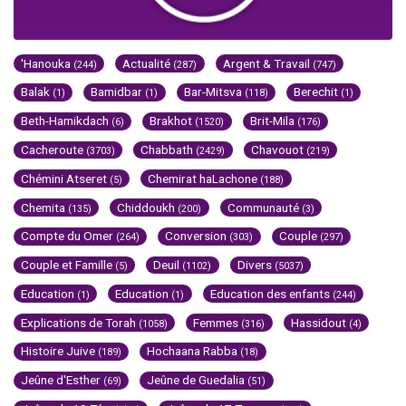
'Hanouka
Actualité
Argent & Travail
(244)
(287)
(747)
Balak
Bamidbar
Bar-Mitsva
Berechit
(1)
(1)
(118)
(1)
Beth-Hamikdach
Brakhot
Brit-Mila
(6)
(1520)
(176)
Cacheroute
Chabbath
Chavouot
(3703)
(2429)
(219)
Chémini Atseret
Chemirat haLachone
(5)
(188)
Chemita
Chiddoukh
Communauté
(135)
(200)
(3)
Compte du Omer
Conversion
Couple
(264)
(303)
(297)
Couple et Famille
Deuil
Divers
(5)
(1102)
(5037)
Education
Education
Education des enfants
(1)
(1)
(244)
Explications de Torah
Femmes
Hassidout
(1058)
(316)
(4)
Histoire Juive
Hochaana Rabba
(189)
(18)
Jeûne d'Esther
Jeûne de Guedalia
(69)
(51)