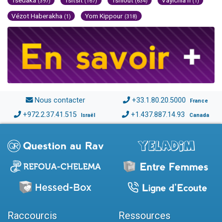
(397)
(167)
(634)
(1)
Vézot Haberakha
Yom Kippour
(1)
(318)
Nous contacter
+33.1.80.20.5000
France
+972.2.37.41.515
+1.437.887.14.93
Israël
Canada
Raccourcis
Ressources