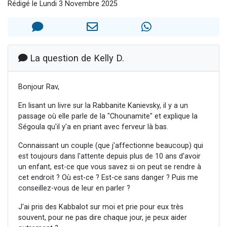
Rédigé le Lundi 3 Novembre 2025
2 personnes viennent de nous rejoindre sur WhatsApp
13 personnes viennent de demander une bénédiction
Il reste 49 places pour étudier en groupe sur Zoom
12 nouvelles musiques dans Torah-Box Music
La question de Kelly D.
2 personnes viennent de nous rejoindre sur WhatsApp
Bonjour Rav,
En lisant un livre sur la Rabbanite Kanievsky, il y a un
passage où elle parle de la "Chounamite" et explique la
Ségoula qu'il y'a en priant avec ferveur là bas.
Connaissant un couple (que j'affectionne beaucoup) qui
est toujours dans l'attente depuis plus de 10 ans d'avoir
un enfant, est-ce que vous savez si on peut se rendre à
cet endroit ? Où est-ce ? Est-ce sans danger ? Puis me
conseillez-vous de leur en parler ?
J'ai pris des Kabbalot sur moi et prie pour eux très
souvent, pour ne pas dire chaque jour, je peux aider