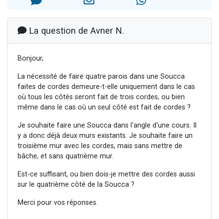
2 personnes viennent de nous rejoindre sur WhatsApp
13 personnes viennent de demander une bénédiction
La question de Avner N.
Il reste 49 places pour étudier en groupe sur Zoom
12 nouvelles musiques dans Torah-Box Music
Bonjour,
2 personnes viennent de nous rejoindre sur WhatsApp
La nécessité de faire quatre parois dans une Soucca
faites de cordes demeure-t-elle uniquement dans le cas
où tous les côtés seront fait de trois cordes, ou bien
même dans le cas où un seul côté est fait de cordes ?
Je souhaite faire une Soucca dans l'angle d'une cours. Il
y a donc déjà deux murs existants. Je souhaite faire un
troisième mur avec les cordes, mais sans mettre de
bâche, et sans quatrième mur.
Est-ce suffisant, ou bien dois-je mettre des cordes aussi
sur le quatrième côté de la Soucca ?
Merci pour vos réponses.