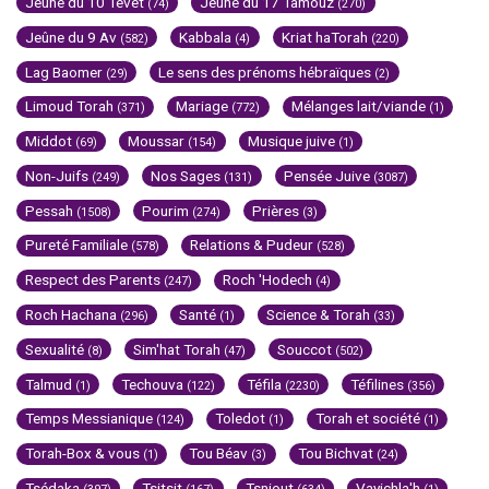
Jeûne du 10 Tévet
Jeûne du 17 Tamouz
(74)
(270)
Jeûne du 9 Av
Kabbala
Kriat haTorah
(582)
(4)
(220)
Lag Baomer
Le sens des prénoms hébraïques
(29)
(2)
Limoud Torah
Mariage
Mélanges lait/viande
(371)
(772)
(1)
Middot
Moussar
Musique juive
(69)
(154)
(1)
Non-Juifs
Nos Sages
Pensée Juive
(249)
(131)
(3087)
Pessah
Pourim
Prières
(1508)
(274)
(3)
Pureté Familiale
Relations & Pudeur
(578)
(528)
Respect des Parents
Roch 'Hodech
(247)
(4)
Roch Hachana
Santé
Science & Torah
(296)
(1)
(33)
Sexualité
Sim'hat Torah
Souccot
(8)
(47)
(502)
Talmud
Techouva
Téfila
Téfilines
(1)
(122)
(2230)
(356)
Temps Messianique
Toledot
Torah et société
(124)
(1)
(1)
Torah-Box & vous
Tou Béav
Tou Bichvat
(1)
(3)
(24)
Tsédaka
Tsitsit
Tsniout
Vayichla'h