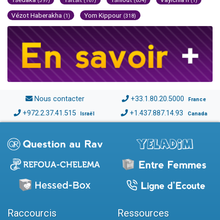
(397)
(167)
(634)
(1)
Vézot Haberakha
Yom Kippour
(1)
(318)
Nous contacter
+33.1.80.20.5000
France
+972.2.37.41.515
+1.437.887.14.93
Israël
Canada
Raccourcis
Ressources