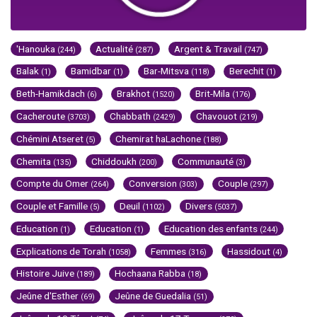
'Hanouka
Actualité
Argent & Travail
(244)
(287)
(747)
Balak
Bamidbar
Bar-Mitsva
Berechit
(1)
(1)
(118)
(1)
Beth-Hamikdach
Brakhot
Brit-Mila
(6)
(1520)
(176)
Cacheroute
Chabbath
Chavouot
(3703)
(2429)
(219)
Chémini Atseret
Chemirat haLachone
(5)
(188)
Chemita
Chiddoukh
Communauté
(135)
(200)
(3)
Compte du Omer
Conversion
Couple
(264)
(303)
(297)
Couple et Famille
Deuil
Divers
(5)
(1102)
(5037)
Education
Education
Education des enfants
(1)
(1)
(244)
Explications de Torah
Femmes
Hassidout
(1058)
(316)
(4)
Histoire Juive
Hochaana Rabba
(189)
(18)
Jeûne d'Esther
Jeûne de Guedalia
(69)
(51)