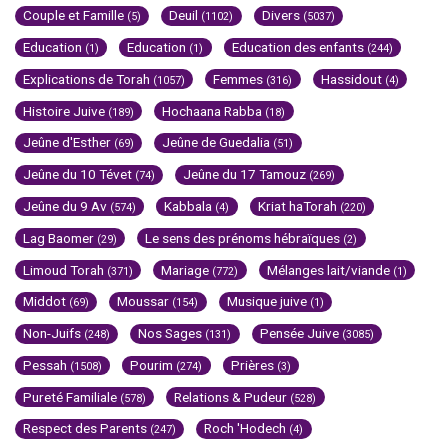
Couple et Famille
Deuil
Divers
(5)
(1102)
(5037)
Education
Education
Education des enfants
(1)
(1)
(244)
Explications de Torah
Femmes
Hassidout
(1057)
(316)
(4)
Histoire Juive
Hochaana Rabba
(189)
(18)
Jeûne d'Esther
Jeûne de Guedalia
(69)
(51)
Jeûne du 10 Tévet
Jeûne du 17 Tamouz
(74)
(269)
Jeûne du 9 Av
Kabbala
Kriat haTorah
(574)
(4)
(220)
Lag Baomer
Le sens des prénoms hébraïques
(29)
(2)
Limoud Torah
Mariage
Mélanges lait/viande
(371)
(772)
(1)
Middot
Moussar
Musique juive
(69)
(154)
(1)
Non-Juifs
Nos Sages
Pensée Juive
(248)
(131)
(3085)
Pessah
Pourim
Prières
(1508)
(274)
(3)
Pureté Familiale
Relations & Pudeur
(578)
(528)
Respect des Parents
Roch 'Hodech
(247)
(4)