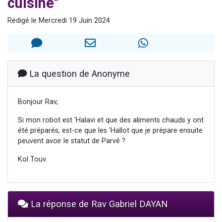
cuisine"
61 personnes viennent de demander une bénédiction
Rédigé le Mercredi 19 Juin 2024
Il reste 49 places pour étudier en groupe sur Zoom
Ariel vient de donner son Maasser
Nathaniel vient de donner son Maasser
4 personnes viennent de nous rejoindre sur WhatsApp
La question de Anonyme
Bonjour Rav,
Si mon robot est 'Halavi et que des aliments chauds y ont
été préparés, est-ce que les 'Hallot que je prépare ensuite
peuvent avoir le statut de Parvé ?
Kol Touv.
La réponse de Rav Gabriel DAYAN