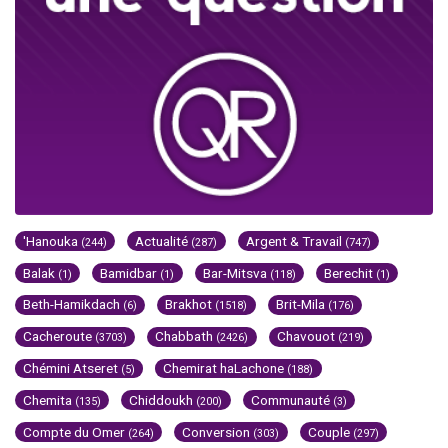
'Hanouka
Actualité
Argent & Travail
(244)
(287)
(747)
Balak
Bamidbar
Bar-Mitsva
Berechit
(1)
(1)
(118)
(1)
Beth-Hamikdach
Brakhot
Brit-Mila
(6)
(1518)
(176)
Cacheroute
Chabbath
Chavouot
(3703)
(2426)
(219)
Chémini Atseret
Chemirat haLachone
(5)
(188)
Chemita
Chiddoukh
Communauté
(135)
(200)
(3)
Compte du Omer
Conversion
Couple
(264)
(303)
(297)