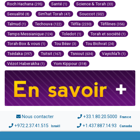
Roch Hachana
Santé
Science & Torah
(295)
(1)
(33)
Sexualité
Sim'hat Torah
Souccot
(8)
(47)
(502)
Talmud
Techouva
Téfila
Téfilines
(1)
(122)
(2230)
(356)
Temps Messianique
Toledot
Torah et société
(124)
(1)
(1)
Torah-Box & vous
Tou Béav
Tou Bichvat
(1)
(3)
(24)
Tsédaka
Tsitsit
Tsniout
Vayichla'h
(397)
(167)
(634)
(1)
Vézot Haberakha
Yom Kippour
(1)
(318)
Nous contacter
+33.1.80.20.5000
France
+972.2.37.41.515
+1.437.887.14.93
Israël
Canada