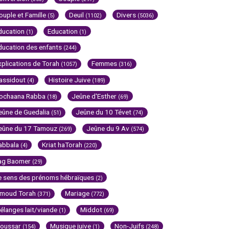
ouple et Famille
Deuil
Divers
(5)
(1102)
(5036)
ducation
Education
(1)
(1)
ducation des enfants
(244)
xplications de Torah
Femmes
(1057)
(316)
assidout
Histoire Juive
(4)
(189)
ochaana Rabba
Jeûne d'Esther
(18)
(69)
eûne de Guedalia
Jeûne du 10 Tévet
(51)
(74)
eûne du 17 Tamouz
Jeûne du 9 Av
(269)
(574)
abbala
Kriat haTorah
(4)
(220)
ag Baomer
(29)
e sens des prénoms hébraïques
(2)
imoud Torah
Mariage
(371)
(772)
élanges lait/viande
Middot
(1)
(69)
oussar
Musique juive
Non-Juifs
(154)
(1)
(248)