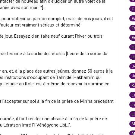
ontacter de nouveau afin d'élucider un autre volet de la
mariée avec son mari ?].
C
E
t pour obtenir un pardon complet, mais, de nos jours, il est
 fauteur est vraiment sérieux et déterminé.
E
e jour. Essayez d'en faire neuf durant l'hiver ou trois
E
H
e termine à la sortie des étoiles [heure de la sortie du
H
J
r an, et, à la place des autres jeûnes, donnez 50 euros à la
J
es institutions s'occupant de Talmidé 'Hakhamim qui
 qui étudie au Kolel est à même de recevoir la somme en
K
L
 l'accepter sur soi à la fin de la prière de Min'ha précédant
L
L
urnée, il faut réciter une phrase à la fin de la prière de
M
u Lératson Imré Fi Véhégyone Libi...".
M