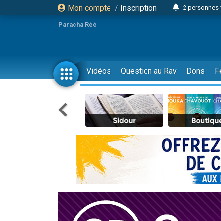
Mon compte
/
Inscription
2 personnes 
3 personnes 
Paracha Réé
2 nouvel
8 personn
4 personn
Vidéos
Question au Rav
Dons
F
Nouvelle émis
61 personnes
39 perso
Il reste 
Ariel vient 
Nathaniel vi
6 personn
2 personn
10 personnes
Il reste 