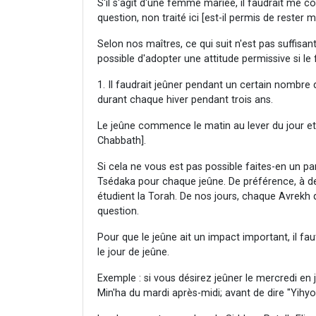
S'il s'agit d'une femme mariée, il faudrait me c
question, non traité ici [est-il permis de rester 
Selon nos maîtres, ce qui suit n'est pas suffisan
possible d'adopter une attitude permissive si le
1. Il faudrait jeûner pendant un certain nombre d
durant chaque hiver pendant trois ans.
Le jeûne commence le matin au lever du jour et s
Chabbath].
Si cela ne vous est pas possible faites-en un pa
Tsédaka pour chaque jeûne. De préférence, à d
étudient la Torah. De nos jours, chaque Avrekh
question.
Pour que le jeûne ait un impact important, il faut
le jour de jeûne.
Exemple : si vous désirez jeûner le mercredi en jo
Min'ha du mardi après-midi; avant de dire "Yihyo