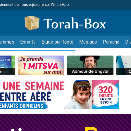
viennent de nous rejoindre sur WhatsApp
viennent de nous rejoindre sur WhatsApp
les musiques dans Torah-Box Music
es viennent de faire un don pour Tsédaka : pauvres d'Israel
es viennent de faire un don pour Diane, 80 ans, dans un appartement insalub
emmes
Enfants
Etude sur Texte
Musique
Paracha
Di
sion radio : Visions de grandeur n°104 : Le Chabbath et le Birkat Hamazone à 
 viennent de demander une bénédiction
nnes viennent de faire un don pour Sauvez la jambe de Yohan
49 places pour étudier en groupe sur Zoom
de donner son Maasser
ent de donner son Maasser
es viennent de faire un don pour 5 enfants déjà orphelins risquent de perdre
es viennent de faire un don pour Reloger Rivka, 6 enfants, victime de violences
 viennent de demander une bénédiction
49 places pour étudier en groupe sur Zoom