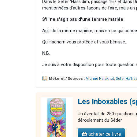
Dans le Séfer 'Hassidim, passage 167 et dans Di
mentionnées d'autres façons de faire, mais un pe
S'il ne s'agit pas d'une femme mariée
Agir de la même manière, mais en ce qui concer
Qu'Hachem vous protège et vous bénisse.
N.B.
Je suis à votre disposition pour toute question
Mékorot / Sources :
Michné Halakhot
,
Séfer Ha'ha
Les Inboxables (s
Un éventail de 250 questions-
déroulement du Séder.
acheter ce livre