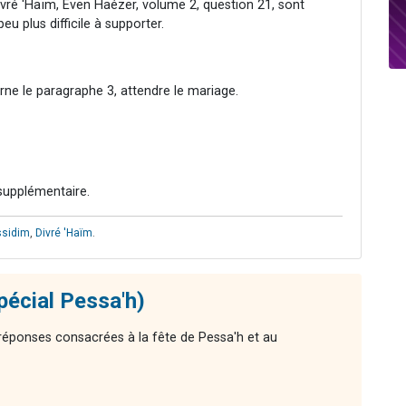
vré 'Haïm, Even Haézer, volume 2, question 21, sont
u plus difficile à supporter.
ne le paragraphe 3, attendre le mariage.
 supplémentaire.
ssidim
,
Divré 'Haïm
.
pécial Pessa'h)
réponses consacrées à la fête de Pessa'h et au