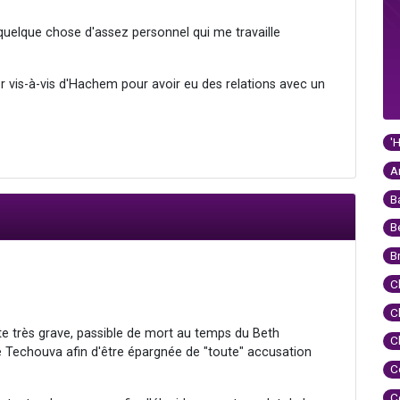
quelque chose d'assez personnel qui me travaille
 vis-à-vis d'Hachem pour avoir eu des relations avec un
'
A
B
B
B
C
C
ute très grave, passible de mort au temps du Beth
C
e Techouva afin d'être épargnée de "toute" accusation
C
C