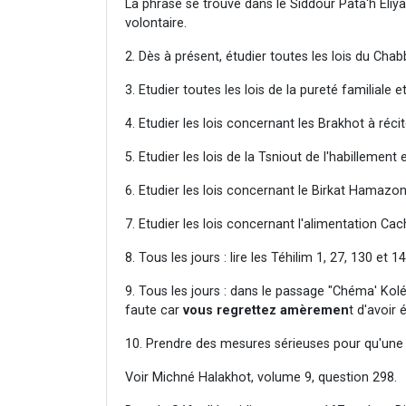
La phrase se trouve dans le Siddour Pata'h Eliy
volontaire.
2. Dès à présent, étudier toutes les lois du Chabb
3. Etudier toutes les lois de la pureté familiale et
4. Etudier les lois concernant les Brakhot à ré
5. Etudier les lois de la Tsniout de l'habillement e
6. Etudier les lois concernant le Birkat Hamazon
7. Etudier les lois concernant l'alimentation Cach
8. Tous les jours : lire les Téhilim 1, 27, 130 et 
9. Tous les jours : dans le passage "Chéma' Ko
faute car
vous regrettez amèremen
t d'avoir 
10. Prendre des mesures sérieuses pour qu'une t
Voir Michné Halakhot, volume 9, question 298.