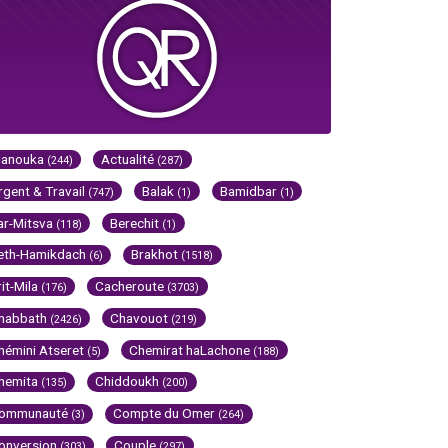
Hanouka
Actualité
(244)
(287)
rgent & Travail
Balak
Bamidbar
(747)
(1)
(1)
ar-Mitsva
Berechit
(118)
(1)
eth-Hamikdach
Brakhot
(6)
(1518)
rit-Mila
Cacheroute
(176)
(3703)
habbath
Chavouot
(2426)
(219)
hémini Atseret
Chemirat haLachone
(5)
(188)
hemita
Chiddoukh
(135)
(200)
ommunauté
Compte du Omer
(3)
(264)
onversion
Couple
(303)
(297)