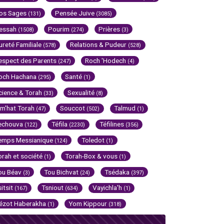
os Sages
Pensée Juive
(131)
(3085)
essah
Pourim
Prières
(1508)
(274)
(3)
ureté Familiale
Relations & Pudeur
(578)
(528)
espect des Parents
Roch 'Hodech
(247)
(4)
och Hachana
Santé
(295)
(1)
cience & Torah
Sexualité
(33)
(8)
im'hat Torah
Souccot
Talmud
(47)
(502)
(1)
echouva
Téfila
Téfilines
(122)
(2230)
(356)
emps Messianique
Toledot
(124)
(1)
orah et société
Torah-Box & vous
(1)
(1)
ou Béav
Tou Bichvat
Tsédaka
(3)
(24)
(397)
sitsit
Tsniout
Vayichla'h
(167)
(634)
(1)
ézot Haberakha
Yom Kippour
(1)
(318)