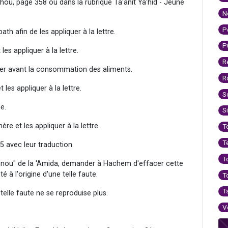
ahou, page 358 ou dans la rubrique Ta'anit Ya'hid - Jeûne
N
P
ath afin de les appliquer à la lettre.
P
 les appliquer à la lettre.
R
citer avant la consommation des aliments.
R
t les appliquer à la lettre.
S
e.
S
ère et les appliquer à la lettre.
T
T
145 avec leur traduction.
T
lénou" de la 'Amida, demander à Hachem d'effacer cette
été à l'origine d'une telle faute.
T
T
elle faute ne se reproduise plus.
V