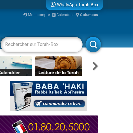
WhatsApp Torah-Box
Mon compte
Calendrier
Columbus
re
vertissements
Livres
Rabbanim
travers le temps
 leur maman
...