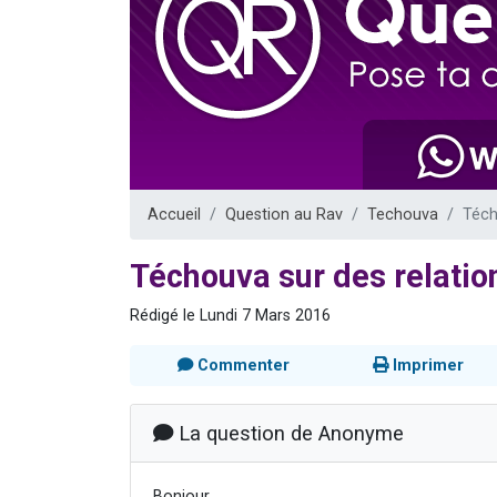
Dovan vient 
2 personnes 
2 personnes 
Malgorzata v
3 personnes 
Accueil
Question au Rav
Techouva
Téch
Téchouva sur des relati
Rédigé le Lundi 7 Mars 2016
Commenter
Imprimer
La question de Anonyme
Bonjour,