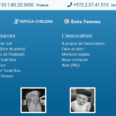
+33.1.80.20.5000
+972.2.37.41.515
France
Is
ources
L'association
ier Juif
A propos de l'association
(livre de prière)
Faire un don !
es de Chabbath
Mentions légales
 Torah-Box
Nous contacter
tion
Aide (FAQ)
t Torah-Box
 Version