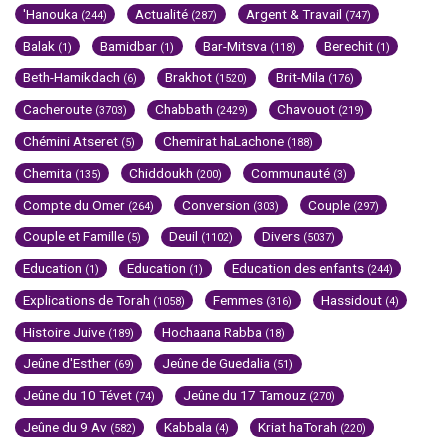
'Hanouka
Actualité
Argent & Travail
(244)
(287)
(747)
Balak
Bamidbar
Bar-Mitsva
Berechit
(1)
(1)
(118)
(1)
Beth-Hamikdach
Brakhot
Brit-Mila
(6)
(1520)
(176)
Cacheroute
Chabbath
Chavouot
(3703)
(2429)
(219)
Chémini Atseret
Chemirat haLachone
(5)
(188)
Chemita
Chiddoukh
Communauté
(135)
(200)
(3)
Compte du Omer
Conversion
Couple
(264)
(303)
(297)
Couple et Famille
Deuil
Divers
(5)
(1102)
(5037)
Education
Education
Education des enfants
(1)
(1)
(244)
Explications de Torah
Femmes
Hassidout
(1058)
(316)
(4)
Histoire Juive
Hochaana Rabba
(189)
(18)
Jeûne d'Esther
Jeûne de Guedalia
(69)
(51)
Jeûne du 10 Tévet
Jeûne du 17 Tamouz
(74)
(270)
Jeûne du 9 Av
Kabbala
Kriat haTorah
(582)
(4)
(220)