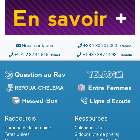
Nous contacter
+33.1.80.20.5000
France
+972.2.37.41.515
+1.437.887.14.93
Israël
Canada
Raccourcis
Ressources
Paracha de la semaine
Calendrier Juif
Fêtes Juives
Sidour (livre de prière)