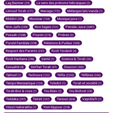
Lag Baomer
Le sens des prénoms hébraïques
(29)
(2)
Limoud Torah
Mariage
Mélanges lait/viande
(371)
(772)
(1)
Middot
Moussar
Musique juive
(69)
(154)
(1)
Non-Juifs
Nos Sages
Pensée Juive
(249)
(131)
(3087)
Pessah
Pourim
Prières
(1508)
(274)
(3)
Pureté Familiale
Relations & Pudeur
(578)
(528)
Respect des Parents
Roch 'Hodech
(247)
(4)
Roch Hachana
Santé
Science & Torah
(296)
(1)
(33)
Sexualité
Sim'hat Torah
Souccot
(8)
(47)
(502)
Talmud
Techouva
Téfila
Téfilines
(1)
(122)
(2230)
(356)
Temps Messianique
Toledot
Torah et société
(124)
(1)
(1)
Torah-Box & vous
Tou Béav
Tou Bichvat
(1)
(3)
(24)
Tsédaka
Tsitsit
Tsniout
Vayichla'h
(397)
(167)
(634)
(1)
Vézot Haberakha
Yom Kippour
(1)
(318)