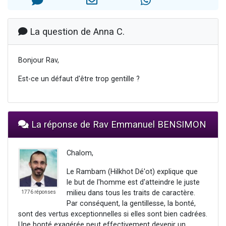
Il reste 49 places pour étudier en groupe sur Zoom
3 personnes viennent de nous rejoindre sur WhatsApp
La question de Anna C.
2 personnes viennent de nous rejoindre sur WhatsApp
2 nouvelles musiques dans Torah-Box Music
Bonjour Rav,
6 personnes viennent de nous rejoindre sur WhatsApp
Est-ce un défaut d'être trop gentille ?
La réponse de Rav Emmanuel BENSIMON
Chalom,
Le Rambam (Hilkhot Dé'ot) explique que
le but de l'homme est d'atteindre le juste
milieu dans tous les traits de caractère.
1776 réponses
Par conséquent, la gentillesse, la bonté,
sont des vertus exceptionnelles si elles sont bien cadrées.
Une bonté exagérée peut effectivement devenir un