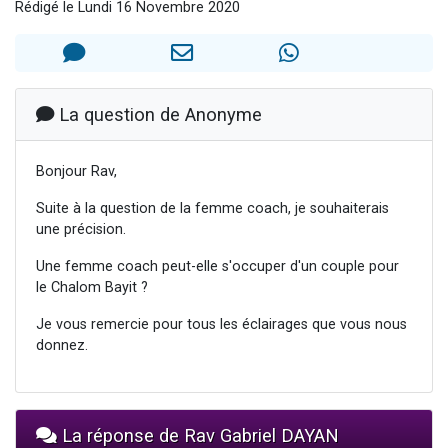
Rédigé le Lundi 16 Novembre 2020
13 personnes viennent de demander une bénédiction
30 personnes viennent de faire un don pour Sauvez la jambe de Yohan
Il reste 49 places pour étudier en groupe sur Zoom
12 nouvelles musiques dans Torah-Box Music
La question de Anonyme
29 personnes viennent de demander une bénédiction
Bonjour Rav,
Suite à la question de la femme coach, je souhaiterais
une précision.
Une femme coach peut-elle s'occuper d'un couple pour
le Chalom Bayit ?
Je vous remercie pour tous les éclairages que vous nous
donnez.
La réponse de Rav Gabriel DAYAN