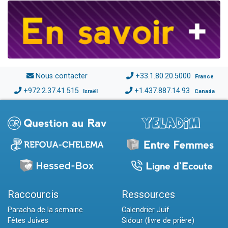
Nous contacter
+33.1.80.20.5000
France
+972.2.37.41.515
+1.437.887.14.93
Israël
Canada
Raccourcis
Ressources
Paracha de la semaine
Calendrier Juif
Fêtes Juives
Sidour (livre de prière)