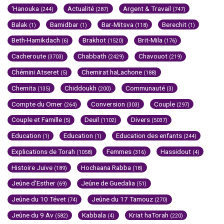
'Hanouka
Actualité
Argent & Travail
(244)
(287)
(747)
Balak
Bamidbar
Bar-Mitsva
Berechit
(1)
(1)
(118)
(1)
Beth-Hamikdach
Brakhot
Brit-Mila
(6)
(1520)
(176)
Cacheroute
Chabbath
Chavouot
(3703)
(2429)
(219)
Chémini Atseret
Chemirat haLachone
(5)
(188)
Chemita
Chiddoukh
Communauté
(135)
(200)
(3)
Compte du Omer
Conversion
Couple
(264)
(303)
(297)
Couple et Famille
Deuil
Divers
(5)
(1102)
(5037)
Education
Education
Education des enfants
(1)
(1)
(244)
Explications de Torah
Femmes
Hassidout
(1058)
(316)
(4)
Histoire Juive
Hochaana Rabba
(189)
(18)
Jeûne d'Esther
Jeûne de Guedalia
(69)
(51)
Jeûne du 10 Tévet
Jeûne du 17 Tamouz
(74)
(270)
Jeûne du 9 Av
Kabbala
Kriat haTorah
(582)
(4)
(220)