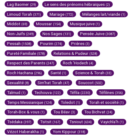
Lag Baomer
Le sens des prénoms hébraïques
(29)
(2)
Limoud Torah
Mariage
Mélanges lait/viande
(371)
(772)
(1)
Middot
Moussar
Musique juive
(69)
(154)
(1)
Non-Juifs
Nos Sages
Pensée Juive
(249)
(131)
(3087)
Pessah
Pourim
Prières
(1508)
(274)
(3)
Pureté Familiale
Relations & Pudeur
(578)
(528)
Respect des Parents
Roch 'Hodech
(247)
(4)
Roch Hachana
Santé
Science & Torah
(296)
(1)
(33)
Sexualité
Sim'hat Torah
Souccot
(8)
(47)
(502)
Talmud
Techouva
Téfila
Téfilines
(1)
(122)
(2230)
(356)
Temps Messianique
Toledot
Torah et société
(124)
(1)
(1)
Torah-Box & vous
Tou Béav
Tou Bichvat
(1)
(3)
(24)
Tsédaka
Tsitsit
Tsniout
Vayichla'h
(397)
(167)
(634)
(1)
Vézot Haberakha
Yom Kippour
(1)
(318)