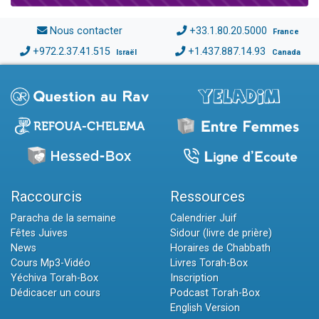
Nous contacter
+33.1.80.20.5000
France
+972.2.37.41.515
+1.437.887.14.93
Israël
Canada
Raccourcis
Ressources
Paracha de la semaine
Calendrier Juif
Fêtes Juives
Sidour (livre de prière)
News
Horaires de Chabbath
Cours Mp3-Vidéo
Livres Torah-Box
Yéchiva Torah-Box
Inscription
Dédicacer un cours
Podcast Torah-Box
English Version