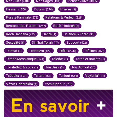
Non-Juifs
Nos Sages
Pensée Juive
(248)
(131)
(3085)
Pessah
Pourim
Prières
(1508)
(274)
(3)
Pureté Familiale
Relations & Pudeur
(578)
(528)
Respect des Parents
Roch 'Hodech
(247)
(4)
Roch Hachana
Santé
Science & Torah
(295)
(1)
(33)
Sexualité
Sim'hat Torah
Souccot
(8)
(47)
(502)
Talmud
Techouva
Téfila
Téfilines
(1)
(122)
(2230)
(356)
Temps Messianique
Toledot
Torah et société
(124)
(1)
(1)
Torah-Box & vous
Tou Béav
Tou Bichvat
(1)
(3)
(24)
Tsédaka
Tsitsit
Tsniout
Vayichla'h
(397)
(167)
(634)
(1)
Vézot Haberakha
Yom Kippour
(1)
(318)