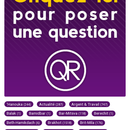
'Hanouka
Actualité
Argent & Travail
(244)
(287)
(747)
Balak
Bamidbar
Bar-Mitsva
Berechit
(1)
(1)
(118)
(1)
Beth-Hamikdach
Brakhot
Brit-Mila
(6)
(1518)
(176)