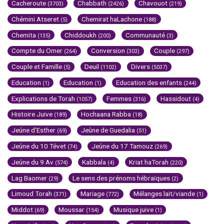
Cacheroute
Chabbath
Chavouot
(3703)
(2426)
(219)
Chémini Atseret
Chemirat haLachone
(5)
(188)
Chemita
Chiddoukh
Communauté
(135)
(200)
(3)
Compte du Omer
Conversion
Couple
(264)
(303)
(297)
Couple et Famille
Deuil
Divers
(5)
(1102)
(5037)
Education
Education
Education des enfants
(1)
(1)
(244)
Explications de Torah
Femmes
Hassidout
(1057)
(316)
(4)
Histoire Juive
Hochaana Rabba
(189)
(18)
Jeûne d'Esther
Jeûne de Guedalia
(69)
(51)
Jeûne du 10 Tévet
Jeûne du 17 Tamouz
(74)
(269)
Jeûne du 9 Av
Kabbala
Kriat haTorah
(574)
(4)
(220)
Lag Baomer
Le sens des prénoms hébraïques
(29)
(2)
Limoud Torah
Mariage
Mélanges lait/viande
(371)
(772)
(1)
Middot
Moussar
Musique juive
(69)
(154)
(1)