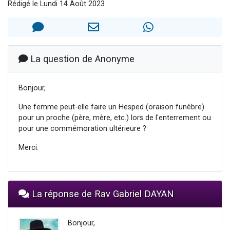
Rédigé le Lundi 14 Août 2023
Ariel vient de donner son Maasser
Il reste 49 places pour étudier en groupe sur Zoom
Nathaniel vient de donner son Maasser
6 personnes viennent de faire un don pour 5 enfants déjà orphelins risquent de perdre leur maman
La question de Anonyme
3 personnes viennent de nous rejoindre sur WhatsApp
Bonjour,
Une femme peut-elle faire un Hesped (oraison funèbre)
pour un proche (père, mère, etc.) lors de l'enterrement ou
pour une commémoration ultérieure ?
Merci.
La réponse de Rav Gabriel DAYAN
Bonjour,