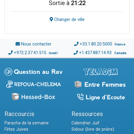
Sortie à
21:22
Changer de ville
Nous contacter
+33.1.80.20.5000
France
+972.2.37.41.515
+1.437.887.14.93
Israël
Canada
Raccourcis
Ressources
Paracha de la semaine
Calendrier Juif
Fêtes Juives
Sidour (livre de prière)