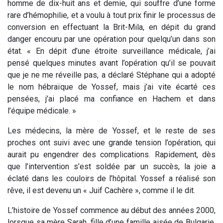
homme de dix-huit ans et demie, qui souffre d’une forme
rare d’hémophilie, et a voulu à tout prix finir le processus de
conversion en effectuant la Brit-Mila, en dépit du grand
danger encouru par une opération pour quelqu’un dans son
état.
« En dépit d’une étroite surveillance médicale, j’ai
pensé quelques minutes avant l’opération qu’il se pouvait
que je ne me réveille pas, a déclaré Stéphane qui a adopté
le nom hébraïque de Yossef, mais j’ai vite écarté ces
pensées, j’ai placé ma confiance en Hachem et dans
l’équipe médicale. »
Les médecins, la mère de Yossef, et le reste de ses
proches ont suivi avec une grande tension l’opération, qui
aurait pu engendrer des complications. Rapidement, dès
que l’intervention s’est soldée par un succès, la joie a
éclaté dans les couloirs de l’hôpital. Yossef a réalisé son
rêve, il est devenu un « Juif Cachère », comme il le dit.
L’histoire de Yossef commence au début des années 2000,
lorsque sa mère Sarah, fille d’une famille aisée de Bulgarie,