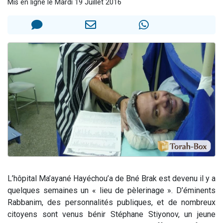
Mis en ligne le Mardi 19 Juillet 2016
Nouvelle émission radio : Visions de grandeur n°104 : Le Chabbath et le Birkat Hamazone à travers le temps
61 personnes viennent de demander une bénédiction
Ariel vient de donner son Maasser
Il reste 49 places pour étudier en groupe sur Zoom
Eva vient de donner son Maasser
L’hôpital Ma’ayané Hayéchou’a de Bné Brak est devenu il y a
quelques semaines un « lieu de pèlerinage ». D’éminents
Rabbanim, des personnalités publiques, et de nombreux
citoyens sont venus bénir Stéphane Stiyonov, un jeune