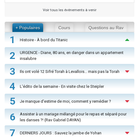
Voir tous les événements à venir
+ Populaires
Cours
Questions au Rav
1
Histoire - À bord du Titanic
2
URGENCE - Diane, 80 ans, en danger dans un appartement
insalubre
3
Ils ont volé 12 Sifré Torah à Levallois… mais pas la Torah
4
L'édito de la semaine - En visite chez le Steipler
5
Je manque d'estime de moi, comment y remédier ?
6
Assister à un mariage mélangé pour le repas et séparé pour
les danses ?! (Rav Gabriel DAYAN)
7
DERNIERS JOURS : Sauvez la jambe de Yohan