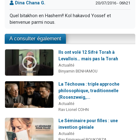
Dina Chana G.
20/07/2016 - 06h21
Quel bitakhon en Hashem!! Kol hakavod Yossef et
bienvenue parmi nous.
A consulter également
Ils ont volé 12 Sifré Torah à
Levallois… mais pas la Torah
Actualité
Binyamin BENHAMOU
La Téchouva : triple approche
philosophique, traditionnelle
(Rosenzweig,...
Actualité
Rav Lionel COHN
Le Séminaire pour filles : une
invention géniale
Actualité
Rav Emmanuel BOUKOBZA