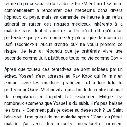
terme du processus, il doit subir la Brit-Mila. Lui et sa mère
commencèrent à rencontrer des médecins dans divers
hôpitaux du pays, mais sa demande se heurte à un refus
général en raison des risques médicaux inhérents à la
maladie rare dont il souffre. « Ils m’ont dit qu’il était
préférable que je vive comme Goy plutôt que de mourir en
Juif, raconte-t-il. Aucun d’entre eux n’a voulu prendre ce
risque. Je leur ai répondu que je préférais vivre une
seconde comme Juif, plutôt que toute ma vie comme Goy. »
Après que toutes ces tentatives se sont soldées par un
échec, Yossef s’est adressé au Rav Kook qui l’a mis en
contact avec les meilleurs praticiens, et à leur tête, le
professeur Ouriel Martinovitz, qui a fondé le centre national
de coagulation à l’hôpital Tel Hachomer. Malgré les
nombreux examens que Yossef a dû subir, il n’a pas baissé
les bras. « Comment puis-je céder au désespoir ? Le Saint
béni soit-Il me guérit de ma maladie après 17 ans où j’étais
malade, j’ai vécu des miracles surnaturels, comment