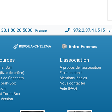
+33.1.80.20.5000
+972.2.37.41.515
France
Is
ources
L'association
ier Juif
A propos de l'association
(livre de prière)
Faire un don !
es de Chabbath
Mentions légales
 Torah-Box
Nous contacter
tion
Aide (FAQ)
t Torah-Box
 Version