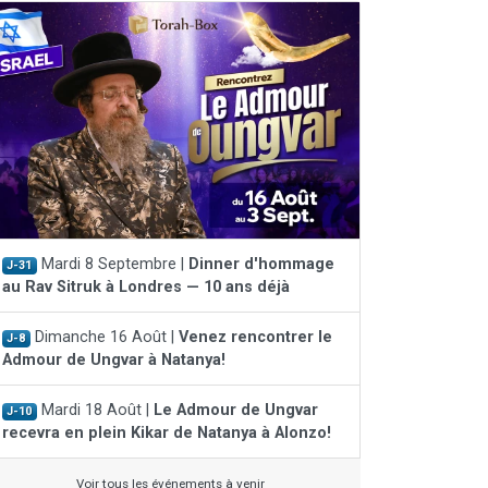
Mardi 8 Septembre |
Dinner d'hommage
J-31
au Rav Sitruk à Londres — 10 ans déjà
Dimanche 16 Août |
Venez rencontrer le
J-8
Admour de Ungvar à Natanya!
Mardi 18 Août |
Le Admour de Ungvar
J-10
recevra en plein Kikar de Natanya à Alonzo!
Voir tous les événements à venir