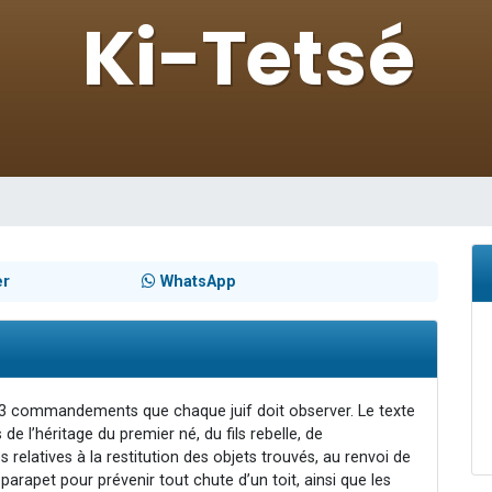
 viennent de demander une bénédiction
nnes viennent de faire un don pour Sauvez la jambe de Yohan
49 places pour étudier en groupe sur Zoom
lles musiques dans Torah-Box Music
 viennent de demander une bénédiction
er
WhatsApp
3 commandements que chaque juif doit observer. Le texte
s de l’héritage du premier né, du fils rebelle, de
s relatives à la restitution des objets trouvés, au renvoi de
 parapet pour prévenir tout chute d’un toit, ainsi que les