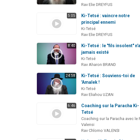
Rav Elie DREYFUS
Ki-Tetsé : vaincre notre
5:05
principal ennemi
Ki-Tetsé
Rav Elie DREYFUS
Ki-Tetsé : le "fils insolent" n'
8:40
jamais existé
Ki-Tetsé
Rav Aharon BRAND
Ki-Tetsé : Souviens-toi de
24:58
'Amalek !
Ki-Tetsé
Rav Eliahou UZAN
Coaching sur la Paracha Ki-
6:46
Tetsé
Coaching sur la Paracha avec le 
Valensi
Rav Chlomo VALENSI