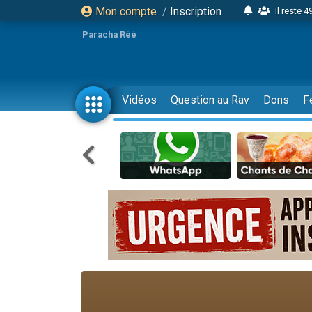
Mon compte
/
Inscription
Il reste 
16 person
Paracha Réé
2 personnes 
6 personnes 
4 personn
Vidéos
Question au Rav
Dons
F
2 personn
17 personnes
4 personnes 
Il reste 
Eva vient de
4 personnes 
3 personnes 
Odaya vient 
3 personn
2 personnes 