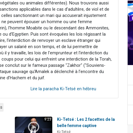
 végétales ou animales différentes). Nous trouvons aussi
sanctions applicables dans le cas d’adultère, de viol et de
e celles sanctionnant un mari qui accuserait injustement
ntes ne peuvent épouser un homme ou une femme
térin), l’homme Moabite ou le descendant des Ammonites,
 ou d’Egyptien. Puis sont évoquées les lois régissant la
e, l’interdiction de renvoyer un esclave étranger qui
payer un salarié en son temps, et de lui permettre de
 travaille, les lois de l’emprunteur et l’interdiction du
39 coups pour celui qui enfreint une interdiction de la Torah,
a se conclut sur le fameux passage "Zakhor" ("Souviens-
attaque sauvage qu’Amalek a déclenché à l’encontre du
aine d’Hachem et du juif.
Lire la paracha Ki-Tetsé en hébreu
es
Ki-Tetsé : Les 2 facettes de la
9:23
belle femme captive
Ki-Tetsé