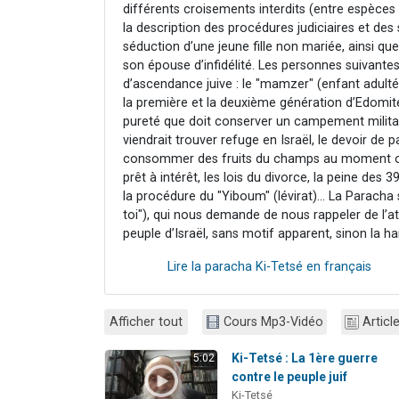
différents croisements interdits (entre espèces
la description des procédures judiciaires et des 
séduction d’une jeune fille non mariée, ainsi qu
son épouse d’infidélité. Les personnes suiva
d’ascendance juive : le "mamzer" (enfant adul
la première et la deuxième génération d’Edomite
pureté que doit conserver un campement militair
viendrait trouver refuge en Israël, le devoir de 
consommer des fruits du champs au moment où il y
prêt à intérêt, les lois du divorce, la peine des 
la procédure du "Yiboum" (lévirat)... La Parach
toi"), qui nous demande de nous rappeler de l’
peuple d’Israël, sans motif apparent, sinon la h
Lire la paracha Ki-Tetsé en français
Afficher tout
Cours Mp3-Vidéo
Articl
Ki-Tetsé : La 1ère guerre
5:02
contre le peuple juif
Ki-Tetsé