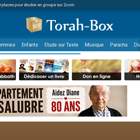
49 places pour étudier en groupe sur Zoom
nes viennent de faire un don pour Diane, 80 ans, dans un appartement insalu
viennent de nous rejoindre sur WhatsApp
viennent de nous rejoindre sur WhatsApp
es viennent de faire un don pour Reloger Rivka, 6 enfants, victime de violences
emmes
Enfants
Etude sur Texte
Musique
Paracha
Di
es viennent de faire un don pour 1 Journée de Vacances Pour les Enfants
 viennent de demander une bénédiction
viennent de nous rejoindre sur WhatsApp
49 places pour étudier en groupe sur Zoom
 donner son Maasser
viennent de nous rejoindre sur WhatsApp
viennent de nous rejoindre sur WhatsApp
de donner son Maasser
es viennent de faire un don pour 5 jours de vacances aux Orphelins
viennent de nous rejoindre sur WhatsApp