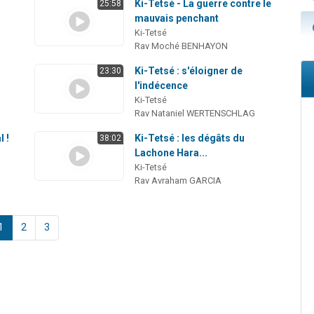
Ki-Tetsé - La guerre contre le
25:58
mauvais penchant
Ki-Tetsé
Rav Moché BENHAYON
Ki-Tetsé : s'éloigner de
23:30
l'indécence
Ki-Tetsé
Rav Nataniel WERTENSCHLAG
l !
Ki-Tetsé : les dégâts du
38:02
Lachone Hara...
Ki-Tetsé
Rav Avraham GARCIA
1
2
3