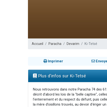
13 personnes
30 perso
Il reste 
12 nouve
29 personnes
Accueil
Paracha
Devarim
Ki-Tetsé
Imprimer
Envoy
Plus d'infos sur Ki-Tetsé
Nous retrouvons dans notre Paracha 74 des 61
décrit d’abord les lois de la "belle captive", celle
l’enterrement et du respect du défunt, puis celle
la mère d’oisillons trouvés, au devoir d’ériger un