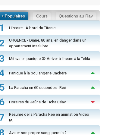
+ Populaires
Cours
Questions au Rav
1
Histoire - À bord du Titanic
2
URGENCE - Diane, 80 ans, en danger dans un
appartement insalubre
3
Mitsva en panique 😨 Arriver à l'heure à la Téfila
4
Panique à la boulangerie Cachère
5
La Paracha en 60 secondes : Réé
6
Horaires du Jeûne de Ticha Béav
7
Résumé de la Paracha Réé en animation Vidéo
IA
8
Avaler son propre sang, permis ?