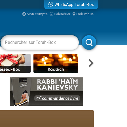
WhatsApp Torah-Box
bre
Mon compte
Calendrier
Columbus
...
vertissements
Livres
Rabbanim