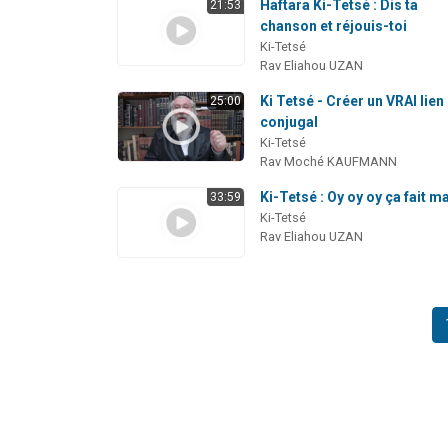
Haftara Ki-Tetsé : Dis ta
21:53
chanson et réjouis-toi
Ki-Tetsé
Rav Eliahou UZAN
Ki Tetsé - Créer un VRAI lien
25:00
conjugal
Ki-Tetsé
Rav Moché KAUFMANN
Ki-Tetsé : Oy oy oy ça fait ma
33:59
Ki-Tetsé
Rav Eliahou UZAN