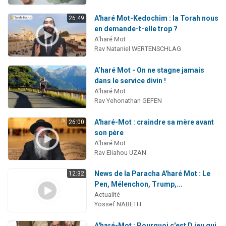
A'haré Mot-Kedochim : la Torah nous
26:49
en demande-t-elle trop ?
A'haré Mot
Rav Nataniel WERTENSCHLAG
A’haré Mot - On ne stagne jamais
dans le service divin !
A'haré Mot
Rav Yehonathan GEFEN
A'haré-Mot : craindre sa mère avant
26:00
son père
A'haré Mot
Rav Eliahou UZAN
News de la Paracha A'haré Mot : Le
12:32
Pen, Mélenchon, Trump,...
Actualité
Yossef NABETH
A'haré-Mot : Pourquoi c'est D.ieu qui