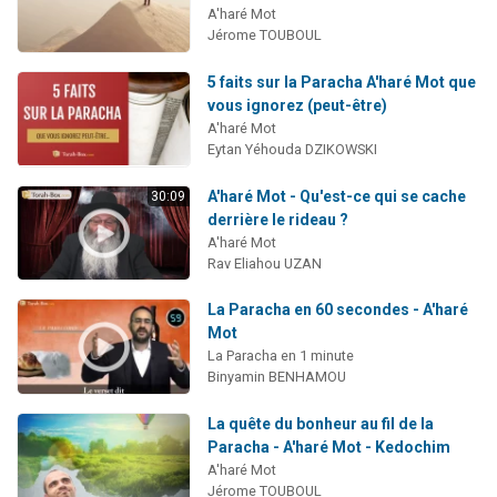
A'haré Mot
Jérome TOUBOUL
5 faits sur la Paracha A'haré Mot que
vous ignorez (peut-être)
A'haré Mot
Eytan Yéhouda DZIKOWSKI
A'haré Mot - Qu'est-ce qui se cache
30:09
derrière le rideau ?
A'haré Mot
Rav Eliahou UZAN
La Paracha en 60 secondes - A'haré
Mot
La Paracha en 1 minute
Binyamin BENHAMOU
La quête du bonheur au fil de la
Paracha - A'haré Mot - Kedochim
A'haré Mot
Jérome TOUBOUL