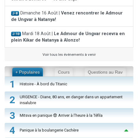
Dimanche 16 Août |
Venez rencontrer le Admour
J-8
de Ungvar à Natanya!
Mardi 18 Août |
Le Admour de Ungvar recevra en
J-10
plein Kikar de Natanya à Alonzo!
Voir tous les événements à venir
+ Populaires
Cours
Questions au Rav
1
Histoire - À bord du Titanic
2
URGENCE - Diane, 80 ans, en danger dans un appartement
insalubre
3
Mitsva en panique 😨 Arriver à l'heure à la Téfila
4
Panique à la boulangerie Cachère