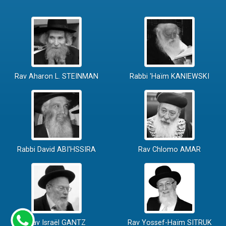
Rav Aharon L. STEINMAN
Rabbi 'Haïm KANIEWSKI
Rabbi David ABI'HSSIRA
Rav Chlomo AMAR
Rav Israël GANTZ
Rav Yossef-Haïm SITRUK