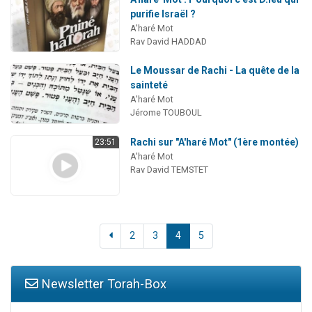
purifie Israël ?
A'haré Mot
Rav David HADDAD
Le Moussar de Rachi - La quête de la
sainteté
A'haré Mot
Jérome TOUBOUL
Rachi sur "A'haré Mot" (1ère montée)
23:51
A'haré Mot
Rav David TEMSTET
2
3
4
5
Newsletter Torah-Box