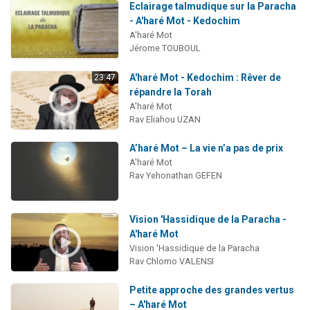
Eclairage talmudique sur la Paracha
- A'haré Mot - Kedochim
A'haré Mot
Jérome TOUBOUL
A'haré Mot - Kedochim : Rêver de
23:47
répandre la Torah
A'haré Mot
Rav Eliahou UZAN
A’haré Mot – La vie n’a pas de prix
A'haré Mot
Rav Yehonathan GEFEN
Vision 'Hassidique de la Paracha -
A'haré Mot
Vision 'Hassidique de la Paracha
Rav Chlomo VALENSI
Petite approche des grandes vertus
– A'haré Mot