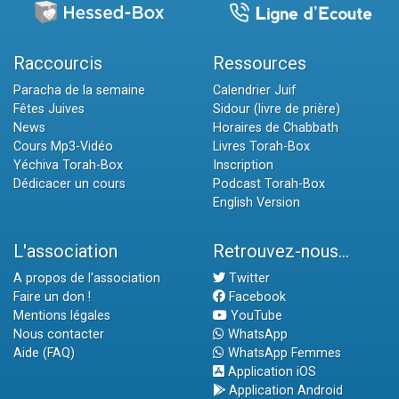
Raccourcis
Ressources
Paracha de la semaine
Calendrier Juif
Fêtes Juives
Sidour (livre de prière)
News
Horaires de Chabbath
Cours Mp3-Vidéo
Livres Torah-Box
Yéchiva Torah-Box
Inscription
Dédicacer un cours
Podcast Torah-Box
English Version
L'association
Retrouvez-nous...
A propos de l'association
Twitter
Faire un don !
Facebook
Mentions légales
YouTube
Nous contacter
WhatsApp
Aide (FAQ)
WhatsApp Femmes
Application iOS
Application Android