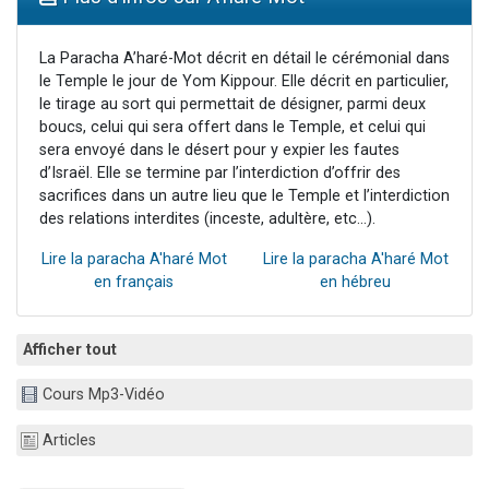
13 personnes viennent de demander une bénédiction
30 personnes viennent de faire un don pour Sauvez la jambe de Yohan
La Paracha A’haré-Mot décrit en détail le cérémonial dans
le Temple le jour de Yom Kippour. Elle décrit en particulier,
Il reste 49 places pour étudier en groupe sur Zoom
le tirage au sort qui permettait de désigner, parmi deux
12 nouvelles musiques dans Torah-Box Music
boucs, celui qui sera offert dans le Temple, et celui qui
sera envoyé dans le désert pour y expier les fautes
29 personnes viennent de demander une bénédiction
d’Israël. Elle se termine par l’interdiction d’offrir des
sacrifices dans un autre lieu que le Temple et l’interdiction
des relations interdites (inceste, adultère, etc...).
Lire la paracha A'haré Mot
Lire la paracha A'haré Mot
en français
en hébreu
Afficher tout
Cours Mp3-Vidéo
Articles