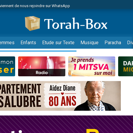
viennent de nous rejoindre sur WhatsApp
viennent de nous rejoindre sur WhatsApp
les musiques dans Torah-Box Music
es viennent de faire un don pour Tsédaka : pauvres d'Israel
es viennent de faire un don pour Diane, 80 ans, dans un appartement insalub
emmes
Enfants
Etude sur Texte
Musique
Paracha
Di
sion radio : Visions de grandeur n°104 : Le Chabbath et le Birkat Hamazone à 
 viennent de demander une bénédiction
nnes viennent de faire un don pour Sauvez la jambe de Yohan
49 places pour étudier en groupe sur Zoom
de donner son Maasser
ent de donner son Maasser
es viennent de faire un don pour 5 enfants déjà orphelins risquent de perdre
es viennent de faire un don pour Reloger Rivka, 6 enfants, victime de violences
 viennent de demander une bénédiction
49 places pour étudier en groupe sur Zoom