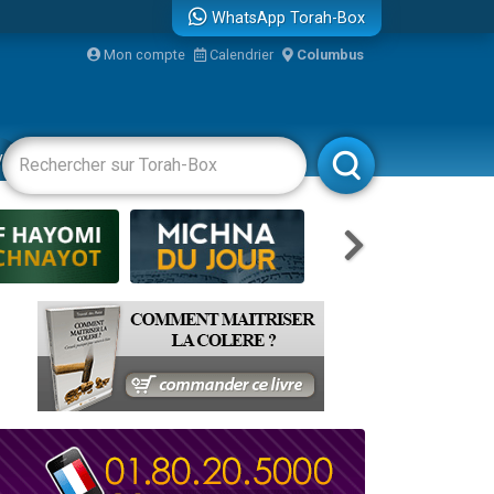
WhatsApp Torah-Box
Mon compte
Calendrier
Columbus
re
vertissements
Livres
Rabbanim
travers le temps
 leur maman
...