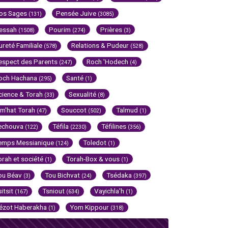
os Sages
Pensée Juive
(131)
(3085)
essah
Pourim
Prières
(1508)
(274)
(3)
ureté Familiale
Relations & Pudeur
(578)
(528)
espect des Parents
Roch 'Hodech
(247)
(4)
och Hachana
Santé
(295)
(1)
cience & Torah
Sexualité
(33)
(8)
im'hat Torah
Souccot
Talmud
(47)
(502)
(1)
echouva
Téfila
Téfilines
(122)
(2230)
(356)
emps Messianique
Toledot
(124)
(1)
orah et société
Torah-Box & vous
(1)
(1)
ou Béav
Tou Bichvat
Tsédaka
(3)
(24)
(397)
sitsit
Tsniout
Vayichla'h
(167)
(634)
(1)
ézot Haberakha
Yom Kippour
(1)
(318)