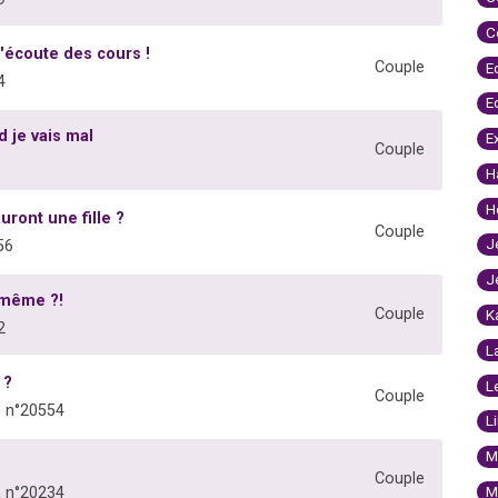
C
j'écoute des cours !
Couple
E
4
E
 je vais mal
E
Couple
H
H
uront une fille ?
Couple
J
56
J
-même ?!
Couple
K
2
L
 ?
L
Couple
 n°20554
L
M
Couple
M
 n°20234