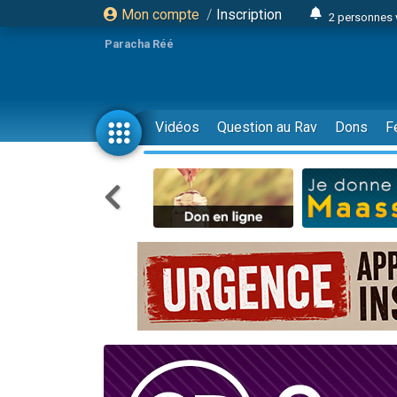
Mon compte
/
Inscription
2 personnes 
3 personnes 
Paracha Réé
2 nouvel
8 personn
4 personn
Vidéos
Question au Rav
Dons
F
Nouvelle émis
61 personnes
39 perso
Il reste 
Ariel vient 
Nathaniel vi
6 personn
2 personn
10 personnes
Il reste 