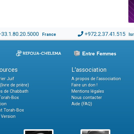
+33.1.80.20.5000
+972.2.37.41.515
France
Is
ources
L'association
ier Juif
A propos de l'association
(livre de prière)
Faire un don !
es de Chabbath
Mentions légales
 Torah-Box
Nous contacter
tion
Aide (FAQ)
t Torah-Box
 Version