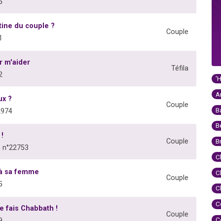
5
ine du couple ?
Couple
1
r m'aider
Téfila
2
'
A
ux ?
Couple
B
2974
B
 !
Couple
B
 n°22753
C
 à sa femme
C
Couple
5
C
C
e fais Chabbath !
Couple
C
9