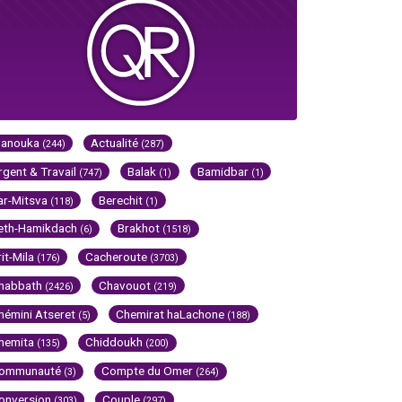
Hanouka
Actualité
(244)
(287)
rgent & Travail
Balak
Bamidbar
(747)
(1)
(1)
ar-Mitsva
Berechit
(118)
(1)
eth-Hamikdach
Brakhot
(6)
(1518)
rit-Mila
Cacheroute
(176)
(3703)
habbath
Chavouot
(2426)
(219)
hémini Atseret
Chemirat haLachone
(5)
(188)
hemita
Chiddoukh
(135)
(200)
ommunauté
Compte du Omer
(3)
(264)
onversion
Couple
(303)
(297)