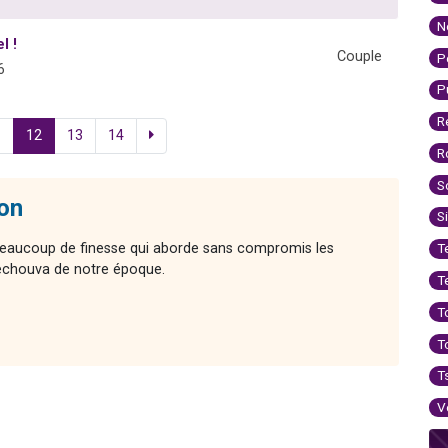
N
l !
Couple
P
6
P
R
1
12
13
14
R
S
on
S
beaucoup de finesse qui aborde sans compromis les
T
Techouva de notre époque.
T
T
T
T
V