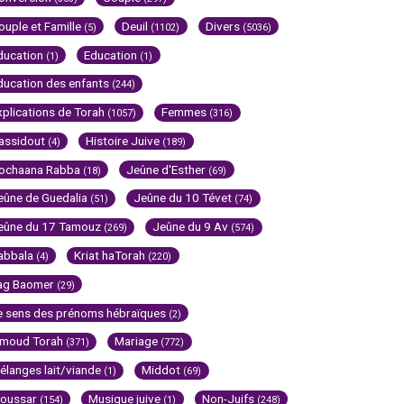
ouple et Famille
Deuil
Divers
(5)
(1102)
(5036)
ducation
Education
(1)
(1)
ducation des enfants
(244)
xplications de Torah
Femmes
(1057)
(316)
assidout
Histoire Juive
(4)
(189)
ochaana Rabba
Jeûne d'Esther
(18)
(69)
eûne de Guedalia
Jeûne du 10 Tévet
(51)
(74)
eûne du 17 Tamouz
Jeûne du 9 Av
(269)
(574)
abbala
Kriat haTorah
(4)
(220)
ag Baomer
(29)
e sens des prénoms hébraïques
(2)
imoud Torah
Mariage
(371)
(772)
élanges lait/viande
Middot
(1)
(69)
oussar
Musique juive
Non-Juifs
(154)
(1)
(248)