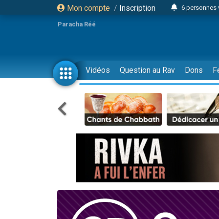
Mon compte
/
Inscription
6 personnes 
4 personn
Paracha Réé
2 personn
17 personnes
4 personnes 
Vidéos
Question au Rav
Dons
F
Il reste 
23 person
Eva vient de
4 personnes 
3 personnes 
3 personn
Odaya vient 
13 personnes
2 personnes 
30 perso