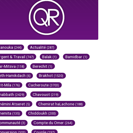
Hanouka
Actualité
(244)
(287)
rgent & Travail
Balak
Bamidbar
(747)
(1)
(1)
ar-Mitsva
Berechit
(118)
(1)
eth-Hamikdach
Brakhot
(6)
(1520)
rit-Mila
Cacheroute
(176)
(3703)
habbath
Chavouot
(2429)
(219)
hémini Atseret
Chemirat haLachone
(5)
(188)
hemita
Chiddoukh
(135)
(200)
ommunauté
Compte du Omer
(3)
(264)
onversion
Couple
(303)
(297)