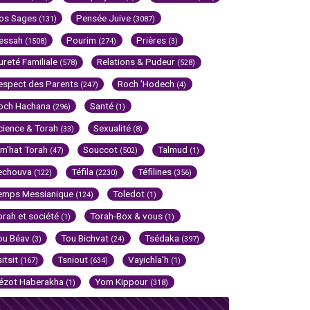
os Sages
Pensée Juive
(131)
(3087)
essah
Pourim
Prières
(1508)
(274)
(3)
ureté Familiale
Relations & Pudeur
(578)
(528)
espect des Parents
Roch 'Hodech
(247)
(4)
och Hachana
Santé
(296)
(1)
cience & Torah
Sexualité
(33)
(8)
im'hat Torah
Souccot
Talmud
(47)
(502)
(1)
echouva
Téfila
Téfilines
(122)
(2230)
(356)
emps Messianique
Toledot
(124)
(1)
orah et société
Torah-Box & vous
(1)
(1)
ou Béav
Tou Bichvat
Tsédaka
(3)
(24)
(397)
sitsit
Tsniout
Vayichla'h
(167)
(634)
(1)
ézot Haberakha
Yom Kippour
(1)
(318)