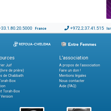
+33.1.80.20.5000
+972.2.37.41.515
France
Is
ources
L'association
ier Juif
A propos de l'association
(livre de prière)
Faire un don !
es de Chabbath
Mentions légales
 Torah-Box
Nous contacter
tion
Aide (FAQ)
t Torah-Box
 Version