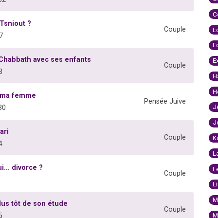
C
Tsniout ?
Couple
E
7
E
 Chabbath avec ses enfants
E
Couple
3
H
H
 à ma femme
Pensée Juive
J
30
J
ari
Couple
K
4
L
... divorce ?
L
Couple
L
M
us tôt de son étude
Couple
M
5