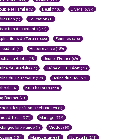
ouple et Famille
Deuil
Divers
(5)
(1102)
(5037)
ducation
Education
(1)
(1)
ducation des enfants
(244)
xplications de Torah
Femmes
(1058)
(316)
assidout
Histoire Juive
(4)
(189)
ochaana Rabba
Jeûne d'Esther
(18)
(69)
eûne de Guedalia
Jeûne du 10 Tévet
(51)
(74)
eûne du 17 Tamouz
Jeûne du 9 Av
(270)
(582)
abbala
Kriat haTorah
(4)
(220)
ag Baomer
(29)
e sens des prénoms hébraïques
(2)
imoud Torah
Mariage
(371)
(772)
élanges lait/viande
Middot
(1)
(69)
oussar
Musique juive
Non-Juifs
(154)
(1)
(249)