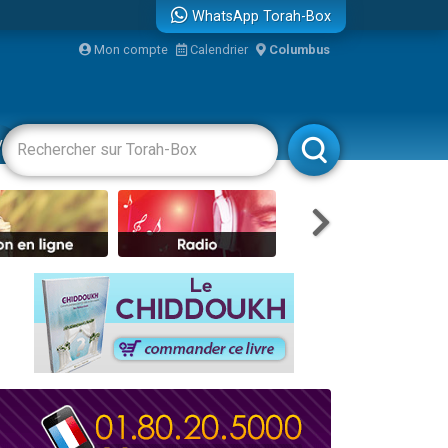
WhatsApp Torah-Box
...
Mon compte
Calendrier
Columbus
vertissements
Livres
Rabbanim
bre