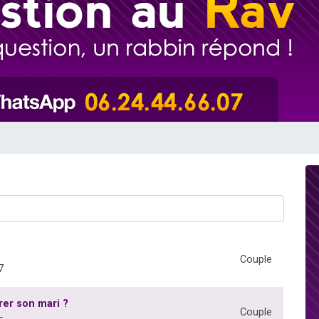
49 places pour étudier en groupe sur Zoom
lles musiques dans Torah-Box Music
viennent de nous rejoindre sur WhatsApp
viennent de nous rejoindre sur WhatsApp
viennent de nous rejoindre sur WhatsApp
Couple
7
rer son mari ?
Couple