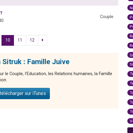
N
 ?
Couple
P
40
P
R
10
11
12
R
S
Sitruk : Famille Juive
S
ur le Couple, l'Education, les Relations humaines, la Famille
T
ion.
T
T
télécharger sur iTunes
T
T
V