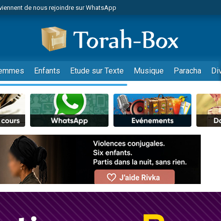
viennent de nous rejoindre sur WhatsApp
es viennent de faire un don pour Reloger Rivka, 6 enfants, victime de violences
es viennent de faire un don pour 1 Journée de Vacances Pour les Enfants
 viennent de demander une bénédiction
viennent de nous rejoindre sur WhatsApp
emmes
Enfants
Etude sur Texte
Musique
Paracha
Di
49 places pour étudier en groupe sur Zoom
nes viennent de faire un don pour Diane, 80 ans, dans un appartement insalu
 donner son Maasser
viennent de nous rejoindre sur WhatsApp
viennent de nous rejoindre sur WhatsApp
es viennent de faire un don pour 5 jours de vacances aux Orphelins
de donner son Maasser
 viennent de demander une bénédiction
viennent de nous rejoindre sur WhatsApp
nnes viennent de faire un don pour Sauvez la jambe de Yohan