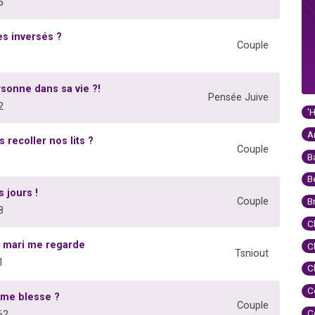
5
es inversés ?
Couple
sonne dans sa vie ?!
Pensée Juive
2
'
A
recoller nos lits ?
Couple
B
B
 jours !
Couple
B
8
C
 mari me regarde
C
Tsniout
1
C
C
 me blesse ?
Couple
C
62