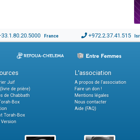
+33.1.80.20.5000
+972.2.37.41.515
France
Is
ources
L'association
ier Juif
A propos de l'association
(livre de prière)
Faire un don !
es de Chabbath
Mentions légales
 Torah-Box
Nous contacter
tion
Aide (FAQ)
t Torah-Box
 Version