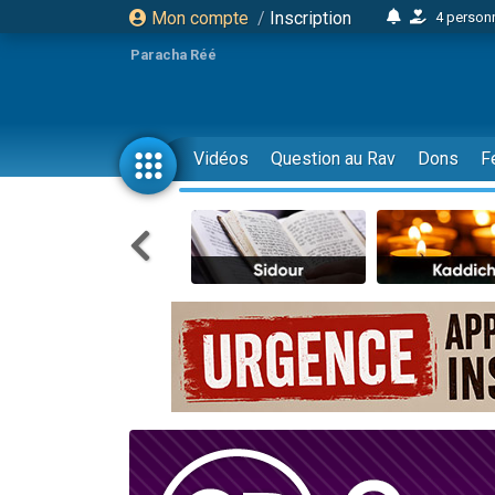
Mon compte
/
Inscription
4 personn
2 personn
Paracha Réé
17 personnes
4 personnes 
Il reste 
Vidéos
Question au Rav
Dons
F
23 person
Eva vient de
4 personnes 
3 personnes 
3 personn
Odaya vient 
2 personnes 
13 personnes
12 nouve
30 perso