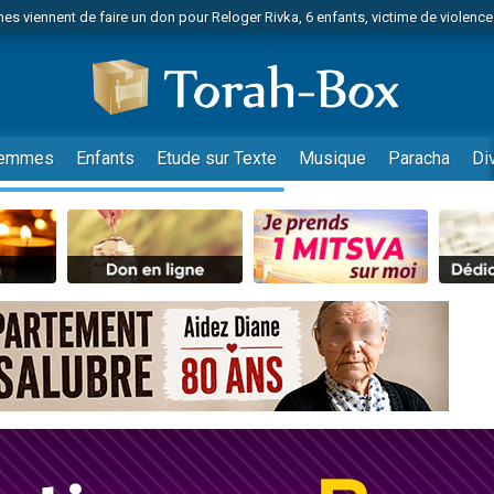
es viennent de faire un don pour Reloger Rivka, 6 enfants, victime de violences
es viennent de faire un don pour 1 Journée de Vacances Pour les Enfants
 viennent de demander une bénédiction
viennent de nous rejoindre sur WhatsApp
49 places pour étudier en groupe sur Zoom
emmes
Enfants
Etude sur Texte
Musique
Paracha
Di
nes viennent de faire un don pour Diane, 80 ans, dans un appartement insalu
 donner son Maasser
viennent de nous rejoindre sur WhatsApp
viennent de nous rejoindre sur WhatsApp
es viennent de faire un don pour 5 jours de vacances aux Orphelins
de donner son Maasser
viennent de nous rejoindre sur WhatsApp
 viennent de demander une bénédiction
lles musiques dans Torah-Box Music
nnes viennent de faire un don pour Sauvez la jambe de Yohan