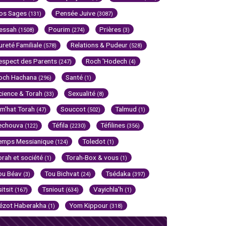
os Sages
Pensée Juive
(131)
(3087)
essah
Pourim
Prières
(1508)
(274)
(3)
ureté Familiale
Relations & Pudeur
(578)
(528)
espect des Parents
Roch 'Hodech
(247)
(4)
och Hachana
Santé
(296)
(1)
cience & Torah
Sexualité
(33)
(8)
im'hat Torah
Souccot
Talmud
(47)
(502)
(1)
echouva
Téfila
Téfilines
(122)
(2230)
(356)
emps Messianique
Toledot
(124)
(1)
orah et société
Torah-Box & vous
(1)
(1)
ou Béav
Tou Bichvat
Tsédaka
(3)
(24)
(397)
sitsit
Tsniout
Vayichla'h
(167)
(634)
(1)
ézot Haberakha
Yom Kippour
(1)
(318)