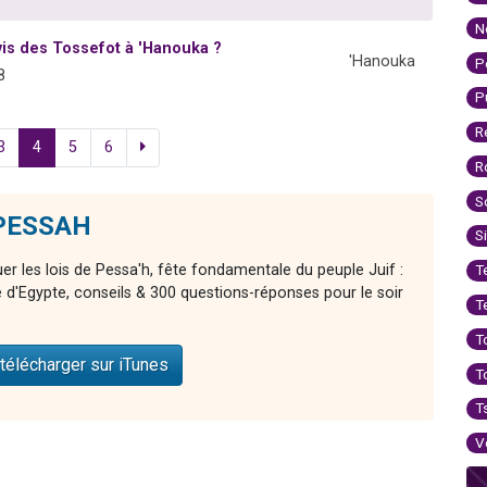
N
vis des Tossefot à 'Hanouka ?
'Hanouka
P
8
P
R
3
4
5
6
R
S
 PESSAH
S
er les lois de Pessa'h, fête fondamentale du peuple Juif :
T
ie d'Egypte, conseils & 300 questions-réponses pour le soir
T
T
télécharger sur iTunes
T
T
V