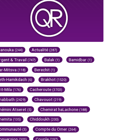
Hanouka
Actualité
(244)
(287)
rgent & Travail
Balak
Bamidbar
(747)
(1)
(1)
ar-Mitsva
Berechit
(118)
(1)
eth-Hamikdach
Brakhot
(6)
(1520)
rit-Mila
Cacheroute
(176)
(3703)
habbath
Chavouot
(2429)
(219)
hémini Atseret
Chemirat haLachone
(5)
(188)
hemita
Chiddoukh
(135)
(200)
ommunauté
Compte du Omer
(3)
(264)
onversion
Couple
(303)
(297)