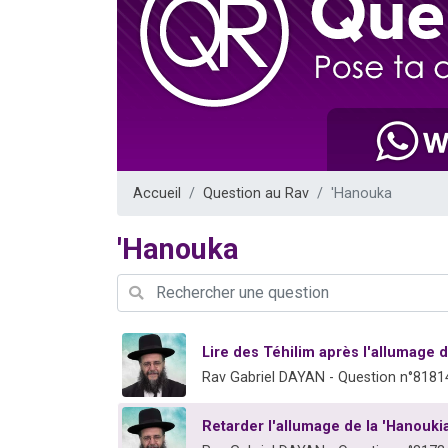
Il reste 
3 personnes 
2 personnes 
2 nouvel
6 personnes 
Accueil
Question au Rav
'Hanouka
'Hanouka
Lire des Téhilim après l'allumage d
Rav Gabriel DAYAN - Question n°8181
Retarder l'allumage de la 'Hanouk