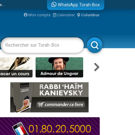
...
WhatsApp Torah-Box
Mon compte
Calendrier
Columbus
vertissements
Livres
Rabbanim
bre