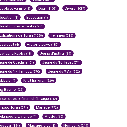
ouple et Famille
Deuil
Divers
(5)
(1102)
(5037)
ducation
Education
(1)
(1)
ducation des enfants
(244)
xplications de Torah
Femmes
(1058)
(316)
assidout
Histoire Juive
(4)
(189)
ochaana Rabba
Jeûne d'Esther
(18)
(69)
eûne de Guedalia
Jeûne du 10 Tévet
(51)
(74)
eûne du 17 Tamouz
Jeûne du 9 Av
(270)
(582)
abbala
Kriat haTorah
(4)
(220)
ag Baomer
(29)
e sens des prénoms hébraïques
(2)
imoud Torah
Mariage
(371)
(772)
élanges lait/viande
Middot
(1)
(69)
oussar
Musique juive
Non-Juifs
(154)
(1)
(249)