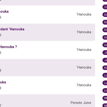
C
nouka
'Hanouka
E
9
E
ndant 'Hanouka
E
'Hanouka
9
H
H
 'Hanouka ?
'Hanouka
J
3
J
'Hanouka
K
8
L
ouka
L
'Hanouka
8
L
M
Pensée Juive
M
7