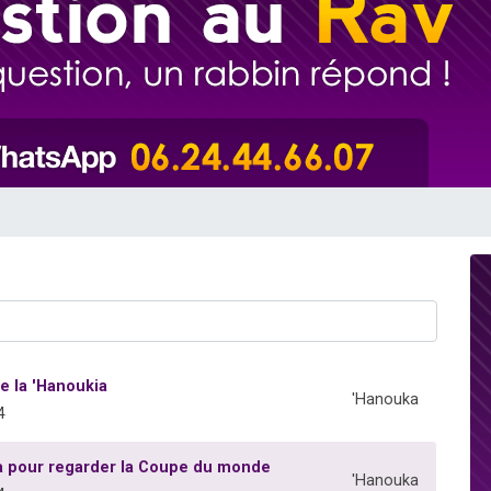
49 places pour étudier en groupe sur Zoom
viennent de nous rejoindre sur WhatsApp
viennent de nous rejoindre sur WhatsApp
les musiques dans Torah-Box Music
viennent de nous rejoindre sur WhatsApp
e la 'Hanoukia
'Hanouka
4
ia pour regarder la Coupe du monde
'Hanouka