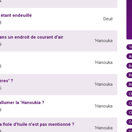
4
étant endeuillé
Deuil
8
ns un endroit de courant d'air
'Hanouka
9
'
A
'Hanouka
B
3
B
ères" ?
'Hanouka
B
6
C
llumer la 'Hanoukia ?
C
'Hanouka
9
C
C
a fiole d'huile n'est pas mentionné ?
'Hanouka
C
4