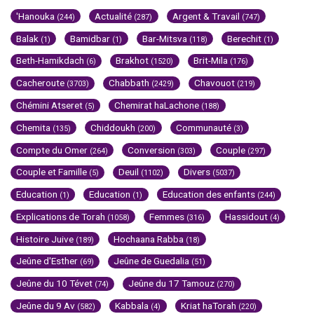
'Hanouka
Actualité
Argent & Travail
(244)
(287)
(747)
Balak
Bamidbar
Bar-Mitsva
Berechit
(1)
(1)
(118)
(1)
Beth-Hamikdach
Brakhot
Brit-Mila
(6)
(1520)
(176)
Cacheroute
Chabbath
Chavouot
(3703)
(2429)
(219)
Chémini Atseret
Chemirat haLachone
(5)
(188)
Chemita
Chiddoukh
Communauté
(135)
(200)
(3)
Compte du Omer
Conversion
Couple
(264)
(303)
(297)
Couple et Famille
Deuil
Divers
(5)
(1102)
(5037)
Education
Education
Education des enfants
(1)
(1)
(244)
Explications de Torah
Femmes
Hassidout
(1058)
(316)
(4)
Histoire Juive
Hochaana Rabba
(189)
(18)
Jeûne d'Esther
Jeûne de Guedalia
(69)
(51)
Jeûne du 10 Tévet
Jeûne du 17 Tamouz
(74)
(270)
Jeûne du 9 Av
Kabbala
Kriat haTorah
(582)
(4)
(220)