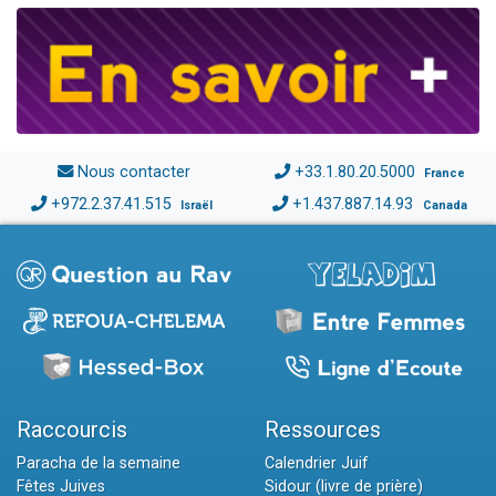
Nous contacter
+33.1.80.20.5000
France
+972.2.37.41.515
+1.437.887.14.93
Israël
Canada
Raccourcis
Ressources
Paracha de la semaine
Calendrier Juif
Fêtes Juives
Sidour (livre de prière)