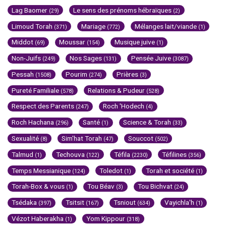
Lag Baomer
Le sens des prénoms hébraïques
(29)
(2)
Limoud Torah
Mariage
Mélanges lait/viande
(371)
(772)
(1)
Middot
Moussar
Musique juive
(69)
(154)
(1)
Non-Juifs
Nos Sages
Pensée Juive
(249)
(131)
(3087)
Pessah
Pourim
Prières
(1508)
(274)
(3)
Pureté Familiale
Relations & Pudeur
(578)
(528)
Respect des Parents
Roch 'Hodech
(247)
(4)
Roch Hachana
Santé
Science & Torah
(296)
(1)
(33)
Sexualité
Sim'hat Torah
Souccot
(8)
(47)
(502)
Talmud
Techouva
Téfila
Téfilines
(1)
(122)
(2230)
(356)
Temps Messianique
Toledot
Torah et société
(124)
(1)
(1)
Torah-Box & vous
Tou Béav
Tou Bichvat
(1)
(3)
(24)
Tsédaka
Tsitsit
Tsniout
Vayichla'h
(397)
(167)
(634)
(1)
Vézot Haberakha
Yom Kippour
(1)
(318)