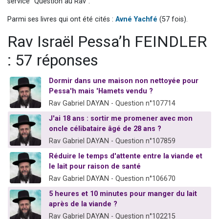
service "Question au Rav".
3 personnes viennent de nous rejoindre sur WhatsApp
Parmi ses livres qui ont été cités :
Avné Yachfé
(57 fois).
2 personnes viennent de nous rejoindre sur WhatsApp
Rav Israël Pessa’h FEINDLER
3 personnes viennent de nous rejoindre sur WhatsApp
2 nouvelles musiques dans Torah-Box Music
: 57 réponses
4 personnes viennent de faire un don pour Reloger Rivka, 6 enfants, victime de violences...
Dormir dans une maison non nettoyée pour
Pessa'h mais 'Hamets vendu ?
Rav Gabriel DAYAN - Question n°107714
J'ai 18 ans : sortir me promener avec mon
oncle célibataire âgé de 28 ans ?
Rav Gabriel DAYAN - Question n°107859
Réduire le temps d'attente entre la viande et
le lait pour raison de santé
Rav Gabriel DAYAN - Question n°106670
5 heures et 10 minutes pour manger du lait
après de la viande ?
Rav Gabriel DAYAN - Question n°102215