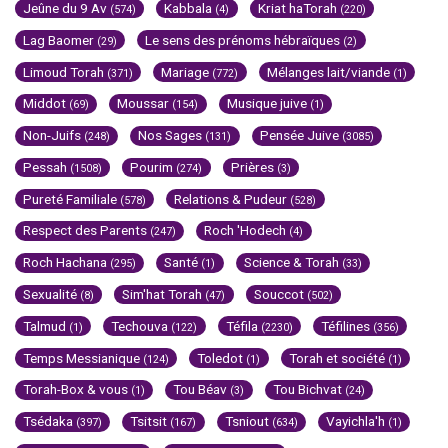
Jeûne du 9 Av
Kabbala
Kriat haTorah
(574)
(4)
(220)
Lag Baomer
Le sens des prénoms hébraïques
(29)
(2)
Limoud Torah
Mariage
Mélanges lait/viande
(371)
(772)
(1)
Middot
Moussar
Musique juive
(69)
(154)
(1)
Non-Juifs
Nos Sages
Pensée Juive
(248)
(131)
(3085)
Pessah
Pourim
Prières
(1508)
(274)
(3)
Pureté Familiale
Relations & Pudeur
(578)
(528)
Respect des Parents
Roch 'Hodech
(247)
(4)
Roch Hachana
Santé
Science & Torah
(295)
(1)
(33)
Sexualité
Sim'hat Torah
Souccot
(8)
(47)
(502)
Talmud
Techouva
Téfila
Téfilines
(1)
(122)
(2230)
(356)
Temps Messianique
Toledot
Torah et société
(124)
(1)
(1)
Torah-Box & vous
Tou Béav
Tou Bichvat
(1)
(3)
(24)
Tsédaka
Tsitsit
Tsniout
Vayichla'h
(397)
(167)
(634)
(1)