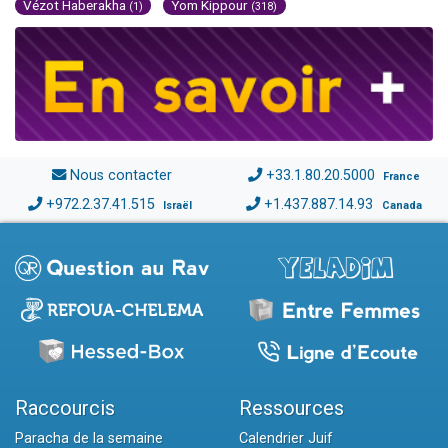
Vézot Haberakha
Yom Kippour
(1)
(318)
Nous contacter
+33.1.80.20.5000
France
+972.2.37.41.515
+1.437.887.14.93
Israël
Canada
Raccourcis
Ressources
Paracha de la semaine
Calendrier Juif