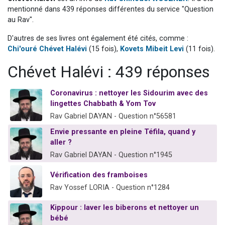
6 personnes viennent de faire un don pour 5 enfants déjà orphelins risquent de perdre leur maman
mentionné dans 439 réponses différentes du service "Question
au Rav".
2 personnes viennent de faire un don pour Reloger Rivka, 6 enfants, victime de violences...
D'autres de ses livres ont également été cités, comme :
10 personnes viennent de demander une bénédiction
Chi'ouré Chévet Halévi
(15 fois),
Kovets Mibeit Levi
(11 fois).
Il reste 49 places pour étudier en groupe sur Zoom
Chévet Halévi : 439 réponses
3 personnes viennent de faire un don pour Diane, 80 ans, dans un appartement insalubre
Coronavirus : nettoyer les Sidourim avec des
lingettes Chabbath & Yom Tov
Rav Gabriel DAYAN - Question n°56581
Envie pressante en pleine Téfila, quand y
aller ?
Rav Gabriel DAYAN - Question n°1945
Vérification des framboises
Rav Yossef LORIA - Question n°1284
Kippour : laver les biberons et nettoyer un
bébé