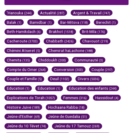
'Hanouka
Actualité
Argent & Travail
(244)
(287)
(747)
Balak
Bamidbar
Bar-Mitsva
Berechit
(1)
(1)
(118)
(1)
Beth-Hamikdach
Brakhot
Brit-Mila
(6)
(1518)
(176)
Cacheroute
Chabbath
Chavouot
(3703)
(2426)
(219)
Chémini Atseret
Chemirat haLachone
(5)
(188)
Chemita
Chiddoukh
Communauté
(135)
(200)
(3)
Compte du Omer
Conversion
Couple
(264)
(303)
(297)
Couple et Famille
Deuil
Divers
(5)
(1102)
(5036)
Education
Education
Education des enfants
(1)
(1)
(244)
Explications de Torah
Femmes
Hassidout
(1057)
(316)
(4)
Histoire Juive
Hochaana Rabba
(189)
(18)
Jeûne d'Esther
Jeûne de Guedalia
(69)
(51)
Jeûne du 10 Tévet
Jeûne du 17 Tamouz
(74)
(269)