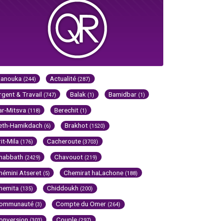
Hanouka
Actualité
(244)
(287)
rgent & Travail
Balak
Bamidbar
(747)
(1)
(1)
ar-Mitsva
Berechit
(118)
(1)
eth-Hamikdach
Brakhot
(6)
(1520)
rit-Mila
Cacheroute
(176)
(3703)
habbath
Chavouot
(2429)
(219)
hémini Atseret
Chemirat haLachone
(5)
(188)
hemita
Chiddoukh
(135)
(200)
ommunauté
Compte du Omer
(3)
(264)
onversion
Couple
(303)
(297)