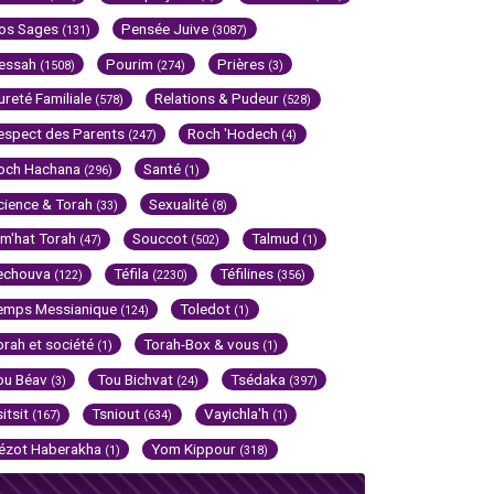
os Sages
Pensée Juive
(131)
(3087)
essah
Pourim
Prières
(1508)
(274)
(3)
ureté Familiale
Relations & Pudeur
(578)
(528)
espect des Parents
Roch 'Hodech
(247)
(4)
och Hachana
Santé
(296)
(1)
cience & Torah
Sexualité
(33)
(8)
im'hat Torah
Souccot
Talmud
(47)
(502)
(1)
echouva
Téfila
Téfilines
(122)
(2230)
(356)
emps Messianique
Toledot
(124)
(1)
orah et société
Torah-Box & vous
(1)
(1)
ou Béav
Tou Bichvat
Tsédaka
(3)
(24)
(397)
sitsit
Tsniout
Vayichla'h
(167)
(634)
(1)
ézot Haberakha
Yom Kippour
(1)
(318)