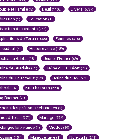
ouple et Famille
Deuil
Divers
(5)
(1102)
(5037)
ducation
Education
(1)
(1)
ducation des enfants
(244)
xplications de Torah
Femmes
(1058)
(316)
assidout
Histoire Juive
(4)
(189)
ochaana Rabba
Jeûne d'Esther
(18)
(69)
eûne de Guedalia
Jeûne du 10 Tévet
(51)
(74)
eûne du 17 Tamouz
Jeûne du 9 Av
(270)
(582)
abbala
Kriat haTorah
(4)
(220)
ag Baomer
(29)
e sens des prénoms hébraïques
(2)
imoud Torah
Mariage
(371)
(772)
élanges lait/viande
Middot
(1)
(69)
oussar
Musique juive
Non-Juifs
(154)
(1)
(249)