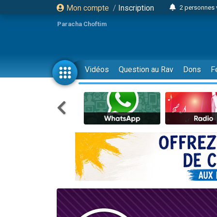
Mon compte
/
Inscription
2 personnes 
Lisbel Esthe
Paracha Choftim
3 person
2 personn
3 personnes 
Vidéos
Question au Rav
Dons
F
11 personnes
3 personn
Il reste 
2 personnes 
29 personnes
Il reste 
2 personnes 
6 personnes 
4 personn
2 personn