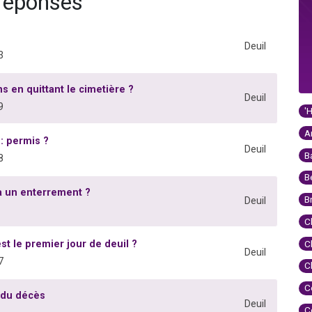
réponses
Deuil
3
s en quittant le cimetière ?
Deuil
9
'
A
: permis ?
Deuil
B
8
B
 à un enterrement ?
B
Deuil
C
st le premier jour de deuil ?
C
Deuil
7
C
C
 du décès
Deuil
C