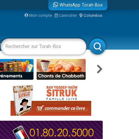
WhatsApp Torah-Box
Mon compte
Calendrier
Columbus
vertissements
Livres
Rabbanim
re
...