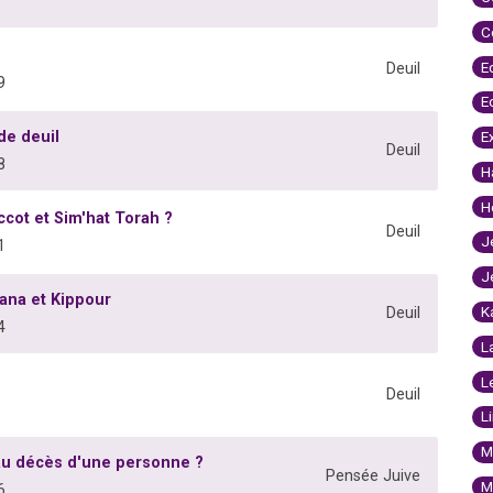
C
E
Deuil
9
E
de deuil
E
Deuil
8
H
H
ccot et Sim'hat Torah ?
Deuil
J
1
J
ana et Kippour
K
Deuil
4
L
L
Deuil
L
M
au décès d'une personne ?
Pensée Juive
M
6