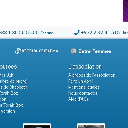
+33.1.80.20.5000
+972.2.37.41.515
France
Is
ources
L'association
ier Juif
A propos de l'association
(livre de prière)
Faire un don !
es de Chabbath
Mentions légales
 Torah-Box
Nous contacter
tion
Aide (FAQ)
t Torah-Box
 Version