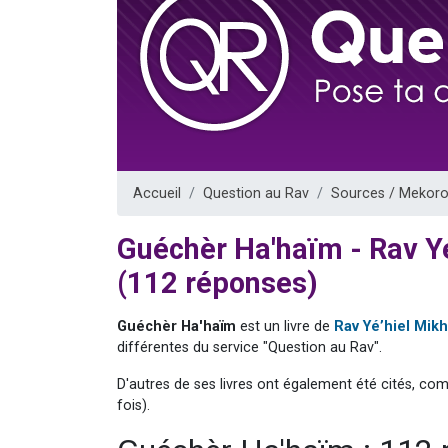
17 personnes
4 personnes 
Il reste 
Eva vient de
Eli vient de 
Accueil
Question au Rav
Sources / Mekoro
Guéchèr Ha'haïm - Rav 
(112 réponses)
Guéchèr Ha'haïm
est un livre de
Rav Yé’hiel Mi
différentes du service "Question au Rav".
D'autres de ses livres ont également été cités, co
fois).