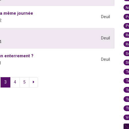
N
 la même journée
P
Deuil
2
P
R
Deuil
4
R
S
'un enterrement ?
Deuil
S
1
T
T
3
4
5
T
T
T
V