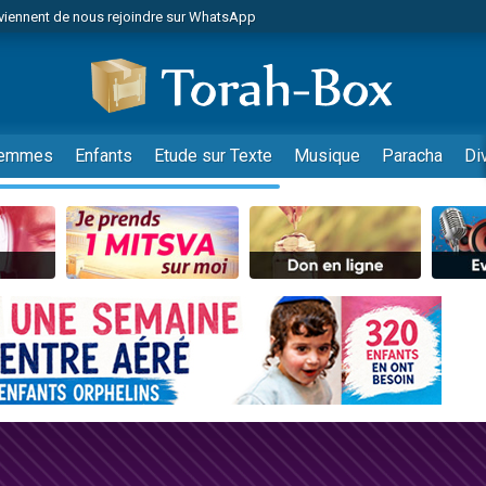
viennent de nous rejoindre sur WhatsApp
r vient de donner son Maasser
nes viennent de faire un don pour Événements Torah-Box
es viennent de faire un don pour Tsédaka : pauvres d'Israel
viennent de nous rejoindre sur WhatsApp
emmes
Enfants
Etude sur Texte
Musique
Paracha
Di
 viennent de demander une bénédiction
es viennent de faire un don pour Diane, 80 ans, dans un appartement insalub
49 places pour étudier en groupe sur Zoom
viennent de nous rejoindre sur WhatsApp
 viennent de demander une bénédiction
49 places pour étudier en groupe sur Zoom
viennent de nous rejoindre sur WhatsApp
viennent de nous rejoindre sur WhatsApp
es viennent de faire un don pour Reloger Rivka, 6 enfants, victime de violences
es viennent de faire un don pour 1 Journée de Vacances Pour les Enfants