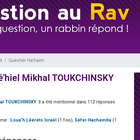
 viennent de demander une bénédiction
viennent de nous rejoindre sur WhatsApp
49 places pour étudier en groupe sur Zoom
 donner son Maasser
donner son Maasser
t
Guéchèr Ha'haïm
Yé’hiel Mikhal TOUKCHINSKY
khal TOUKCHINSKY
. Il a été mentionné dans 112 réponses
mme :
Loua'h Léérets Israël
(1 fois),
Séfer Hachemita
(1