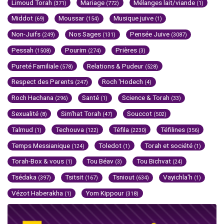
Limoud Torah
Mariage
Mélanges lait/viande
(371)
(772)
(1)
Middot
Moussar
Musique juive
(69)
(154)
(1)
Non-Juifs
Nos Sages
Pensée Juive
(249)
(131)
(3087)
Pessah
Pourim
Prières
(1508)
(274)
(3)
Pureté Familiale
Relations & Pudeur
(578)
(528)
Respect des Parents
Roch 'Hodech
(247)
(4)
Roch Hachana
Santé
Science & Torah
(296)
(1)
(33)
Sexualité
Sim'hat Torah
Souccot
(8)
(47)
(502)
Talmud
Techouva
Téfila
Téfilines
(1)
(122)
(2230)
(356)
Temps Messianique
Toledot
Torah et société
(124)
(1)
(1)
Torah-Box & vous
Tou Béav
Tou Bichvat
(1)
(3)
(24)
Tsédaka
Tsitsit
Tsniout
Vayichla'h
(397)
(167)
(634)
(1)
Vézot Haberakha
Yom Kippour
(1)
(318)