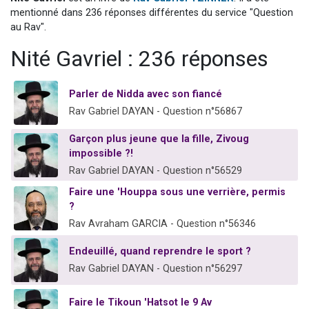
13 personnes viennent de demander une bénédiction
mentionné dans 236 réponses différentes du service "Question
au Rav".
30 personnes viennent de faire un don pour Sauvez la jambe de Yohan
Nité Gavriel : 236 réponses
Il reste 49 places pour étudier en groupe sur Zoom
12 nouvelles musiques dans Torah-Box Music
Parler de Nidda avec son fiancé
29 personnes viennent de demander une bénédiction
Rav Gabriel DAYAN - Question n°56867
Garçon plus jeune que la fille, Zivoug
impossible ?!
Rav Gabriel DAYAN - Question n°56529
Faire une 'Houppa sous une verrière, permis
?
Rav Avraham GARCIA - Question n°56346
Endeuillé, quand reprendre le sport ?
Rav Gabriel DAYAN - Question n°56297
Faire le Tikoun 'Hatsot le 9 Av