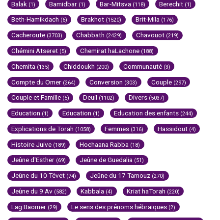
Balak
Bamidbar
Bar-Mitsva
Berechit
(1)
(1)
(118)
(1)
Beth-Hamikdach
Brakhot
Brit-Mila
(6)
(1520)
(176)
Cacheroute
Chabbath
Chavouot
(3703)
(2429)
(219)
Chémini Atseret
Chemirat haLachone
(5)
(188)
Chemita
Chiddoukh
Communauté
(135)
(200)
(3)
Compte du Omer
Conversion
Couple
(264)
(303)
(297)
Couple et Famille
Deuil
Divers
(5)
(1102)
(5037)
Education
Education
Education des enfants
(1)
(1)
(244)
Explications de Torah
Femmes
Hassidout
(1058)
(316)
(4)
Histoire Juive
Hochaana Rabba
(189)
(18)
Jeûne d'Esther
Jeûne de Guedalia
(69)
(51)
Jeûne du 10 Tévet
Jeûne du 17 Tamouz
(74)
(270)
Jeûne du 9 Av
Kabbala
Kriat haTorah
(582)
(4)
(220)
Lag Baomer
Le sens des prénoms hébraïques
(29)
(2)