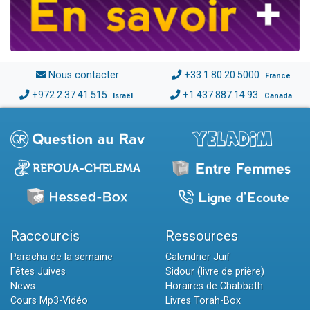
Nous contacter
+33.1.80.20.5000
France
+972.2.37.41.515
+1.437.887.14.93
Israël
Canada
Raccourcis
Ressources
Paracha de la semaine
Calendrier Juif
Fêtes Juives
Sidour (livre de prière)
News
Horaires de Chabbath
Cours Mp3-Vidéo
Livres Torah-Box