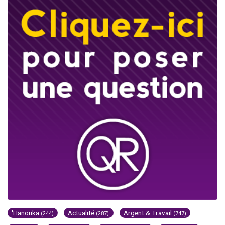
'Hanouka
Actualité
Argent & Travail
(244)
(287)
(747)