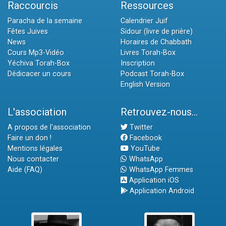
Raccourcis
Ressources
Paracha de la semaine
Calendrier Juif
Fêtes Juives
Sidour (livre de prière)
News
Horaires de Chabbath
Cours Mp3-Vidéo
Livres Torah-Box
Yéchiva Torah-Box
Inscription
Dédicacer un cours
Podcast Torah-Box
English Version
L'association
Retrouvez-nous...
A propos de l'association
Twitter
Faire un don !
Facebook
Mentions légales
YouTube
Nous contacter
WhatsApp
Aide (FAQ)
WhatsApp Femmes
Application iOS
Application Android