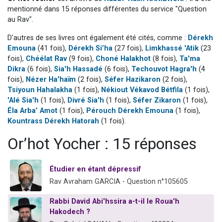
13 personnes viennent de demander une bénédiction
mentionné dans 15 réponses différentes du service "Question
au Rav".
30 personnes viennent de faire un don pour Sauvez la jambe de Yohan
D'autres de ses livres ont également été cités, comme :
Dérekh
Il reste 49 places pour étudier en groupe sur Zoom
Emouna
(41 fois),
Dérekh Si’ha
(27 fois),
Limkhassé 'Atik
(23
12 nouvelles musiques dans Torah-Box Music
fois),
Chéélat Rav
(9 fois),
Choné Halakhot
(8 fois),
Ta'ma
29 personnes viennent de demander une bénédiction
Dikra
(6 fois),
Sia'h Hassadé
(6 fois),
Techouvot Hagra'h
(4
fois),
Nézer Ha'haïm
(2 fois),
Séfer Hazikaron
(2 fois),
Tsiyoun Hahalakha
(1 fois),
Nékiout Vékavod Bétfila
(1 fois),
'Alé Sia'h
(1 fois),
Divré Sia'h
(1 fois),
Séfer Zikaron
(1 fois),
Éla Arba’ Amot
(1 fois),
Pérouch Dérekh Emouna
(1 fois),
Kountrass Dérekh Hatorah
(1 fois).
Or’hot Yocher : 15 réponses
Étudier en étant dépressif
Rav Avraham GARCIA - Question n°105605
Rabbi David Abi'hssira a-t-il le Roua'h
Hakodech ?