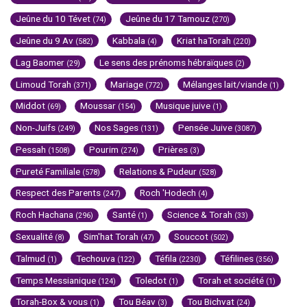
Jeûne du 10 Tévet
Jeûne du 17 Tamouz
(74)
(270)
Jeûne du 9 Av
Kabbala
Kriat haTorah
(582)
(4)
(220)
Lag Baomer
Le sens des prénoms hébraïques
(29)
(2)
Limoud Torah
Mariage
Mélanges lait/viande
(371)
(772)
(1)
Middot
Moussar
Musique juive
(69)
(154)
(1)
Non-Juifs
Nos Sages
Pensée Juive
(249)
(131)
(3087)
Pessah
Pourim
Prières
(1508)
(274)
(3)
Pureté Familiale
Relations & Pudeur
(578)
(528)
Respect des Parents
Roch 'Hodech
(247)
(4)
Roch Hachana
Santé
Science & Torah
(296)
(1)
(33)
Sexualité
Sim'hat Torah
Souccot
(8)
(47)
(502)
Talmud
Techouva
Téfila
Téfilines
(1)
(122)
(2230)
(356)
Temps Messianique
Toledot
Torah et société
(124)
(1)
(1)
Torah-Box & vous
Tou Béav
Tou Bichvat
(1)
(3)
(24)