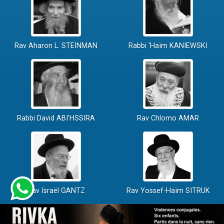
Rav Aharon L. STEINMAN
Rabbi 'Haïm KANIEWSKI
Rabbi David ABI'HSSIRA
Rav Chlomo AMAR
Rav Israël GANTZ
Rav Yossef-Haïm SITRUK