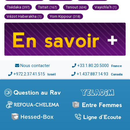
Tsédaka
Tsitsit
Tsniout
Vayichla'h
(397)
(167)
(634)
(1)
Vézot Haberakha
Yom Kippour
(1)
(318)
Nous contacter
+33.1.80.20.5000
France
+972.2.37.41.515
+1.437.887.14.93
Israël
Canada