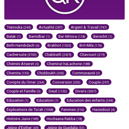
'Hanouka
Actualité
Argent & Travail
(244)
(287)
(747)
Balak
Bamidbar
Bar-Mitsva
Berechit
(1)
(1)
(118)
(1)
Beth-Hamikdach
Brakhot
Brit-Mila
(6)
(1520)
(176)
Cacheroute
Chabbath
Chavouot
(3703)
(2429)
(219)
Chémini Atseret
Chemirat haLachone
(5)
(188)
Chemita
Chiddoukh
Communauté
(135)
(200)
(3)
Compte du Omer
Conversion
Couple
(264)
(303)
(297)
Couple et Famille
Deuil
Divers
(5)
(1102)
(5037)
Education
Education
Education des enfants
(1)
(1)
(244)
Explications de Torah
Femmes
Hassidout
(1058)
(316)
(4)
Histoire Juive
Hochaana Rabba
(189)
(18)
Jeûne d'Esther
Jeûne de Guedalia
(69)
(51)