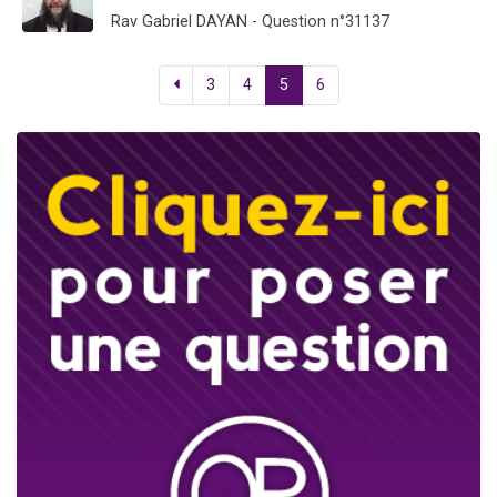
Rav Gabriel DAYAN - Question n°31137
3
4
5
6