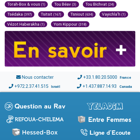
Torah-Box & vous
Tou Béav
Tou Bichvat
(1)
(3)
(24)
Tsédaka
Tsitsit
Tsniout
Vayichla'h
(397)
(167)
(634)
(1)
Vézot Haberakha
Yom Kippour
(1)
(318)
Nous contacter
+33.1.80.20.5000
France
+972.2.37.41.515
+1.437.887.14.93
Israël
Canada