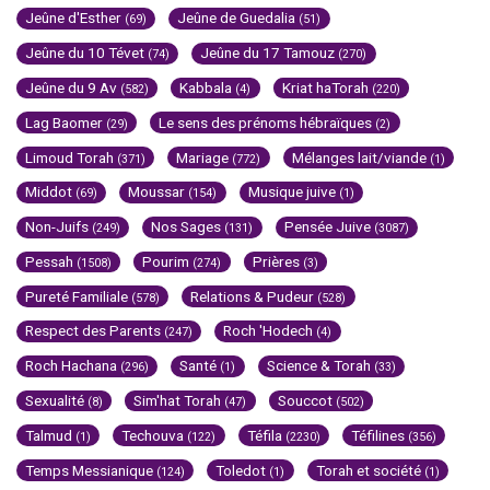
Jeûne d'Esther
Jeûne de Guedalia
(69)
(51)
Jeûne du 10 Tévet
Jeûne du 17 Tamouz
(74)
(270)
Jeûne du 9 Av
Kabbala
Kriat haTorah
(582)
(4)
(220)
Lag Baomer
Le sens des prénoms hébraïques
(29)
(2)
Limoud Torah
Mariage
Mélanges lait/viande
(371)
(772)
(1)
Middot
Moussar
Musique juive
(69)
(154)
(1)
Non-Juifs
Nos Sages
Pensée Juive
(249)
(131)
(3087)
Pessah
Pourim
Prières
(1508)
(274)
(3)
Pureté Familiale
Relations & Pudeur
(578)
(528)
Respect des Parents
Roch 'Hodech
(247)
(4)
Roch Hachana
Santé
Science & Torah
(296)
(1)
(33)
Sexualité
Sim'hat Torah
Souccot
(8)
(47)
(502)
Talmud
Techouva
Téfila
Téfilines
(1)
(122)
(2230)
(356)
Temps Messianique
Toledot
Torah et société
(124)
(1)
(1)