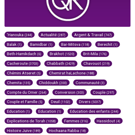
'Hanouka
Actualité
Argent & Travail
(244)
(287)
(747)
Balak
Bamidbar
Bar-Mitsva
Berechit
(1)
(1)
(118)
(1)
Beth-Hamikdach
Brakhot
Brit-Mila
(6)
(1520)
(176)
Cacheroute
Chabbath
Chavouot
(3703)
(2429)
(219)
Chémini Atseret
Chemirat haLachone
(5)
(188)
Chemita
Chiddoukh
Communauté
(135)
(200)
(3)
Compte du Omer
Conversion
Couple
(264)
(303)
(297)
Couple et Famille
Deuil
Divers
(5)
(1102)
(5037)
Education
Education
Education des enfants
(1)
(1)
(244)
Explications de Torah
Femmes
Hassidout
(1058)
(316)
(4)
Histoire Juive
Hochaana Rabba
(189)
(18)