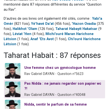
3 personnes viennent de nous rejoindre sur WhatsApp
mentionné dans 87 réponses différentes du service "Question
au Rav".
2 nouvelles musiques dans Torah-Box Music
D'autres de ses livres ont également été cités, comme :
Yabi'a
8 personnes viennent de faire un don pour Tsédaka : pauvres d'Israel
Omèr
(821 fois),
Yé'havé Da'at
(456 fois),
'Hazon Ovadia
(375
Nouvelle émission radio : Visions de grandeur n°104 : Le Chabbath et le Birkat Hamazone à travers le temps
fois),
Halikhot 'Olam
(126 fois),
Taharat Habayit Hakatsar
(9
4 personnes viennent de nous rejoindre sur WhatsApp
fois),
Léviat 'Hen
(4 fois),
Michi'ouré Maran Harichone
Létsion
(1 fois),
Anaf 'Ets Avot
(1 fois),
Chi'ouré Harichone
Létsion
(1 fois).
Taharat Habait : 87 réponses
Une femme chez un gynécologue homme
Rav Gabriel DAYAN - Question n°5623
Pas Nidda : ne jamais regarder son papier wc
?!
Rav Gabriel DAYAN - Question n°40048
Nidda, sentir le parfum de sa femme