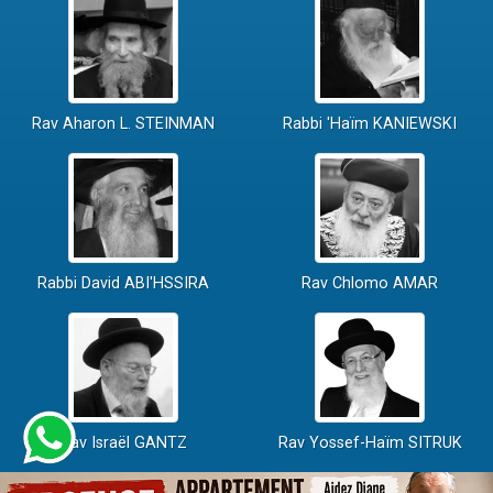
Rav Aharon L. STEINMAN
Rabbi 'Haïm KANIEWSKI
Rabbi David ABI'HSSIRA
Rav Chlomo AMAR
Rav Israël GANTZ
Rav Yossef-Haïm SITRUK