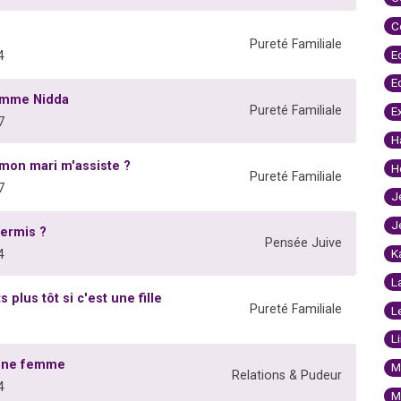
C
Pureté Familiale
E
4
E
femme Nidda
Pureté Familiale
E
7
H
 mon mari m'assiste ?
H
Pureté Familiale
7
J
J
permis ?
Pensée Juive
K
4
L
plus tôt si c'est une fille
Pureté Familiale
L
L
 une femme
M
Relations & Pudeur
4
M