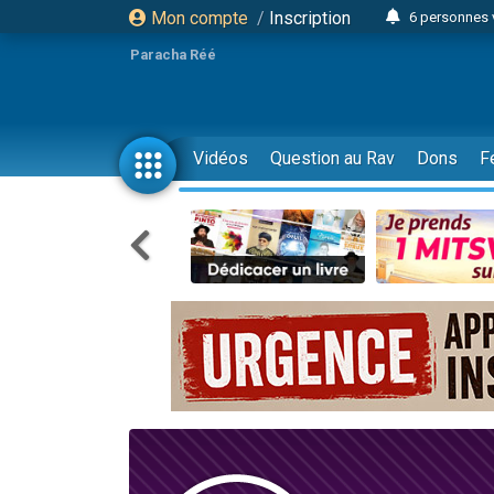
Mon compte
/
Inscription
6 personnes 
4 personn
Paracha Réé
2 personn
17 personnes
4 personnes 
Vidéos
Question au Rav
Dons
F
Il reste 
23 person
Eva vient de
4 personnes 
3 personnes 
3 personn
Odaya vient 
13 personnes
2 personnes 
30 perso