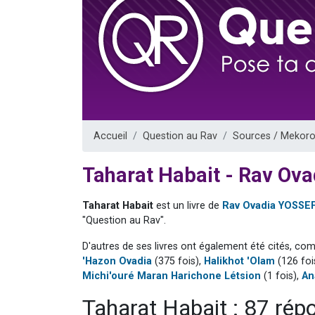
Il reste 
12 nouve
3 personnes 
2 personnes 
2 personnes 
Accueil
Question au Rav
Sources / Mekoro
Taharat Habait - Rav Ov
Taharat Habait
est un livre de
Rav Ovadia YOSSE
"Question au Rav".
D'autres de ses livres ont également été cités, co
'Hazon Ovadia
(375 fois),
Halikhot 'Olam
(126 foi
Michi'ouré Maran Harichone Létsion
(1 fois),
An
Taharat Habait : 87 rép