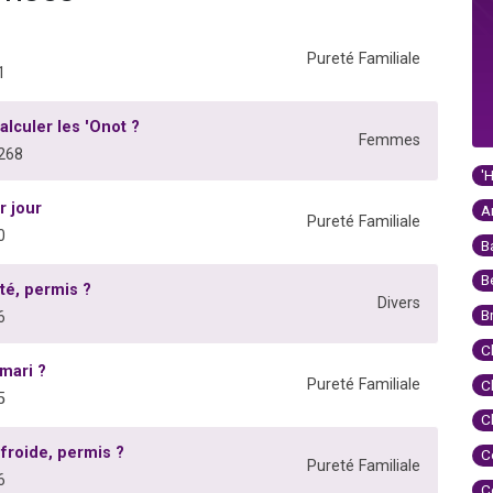
é
Pureté Familiale
1
alculer les 'Onot ?
Femmes
268
'
r jour
A
Pureté Familiale
0
B
B
té, permis ?
Divers
B
6
C
mari ?
Pureté Familiale
C
5
C
froide, permis ?
C
Pureté Familiale
6
C