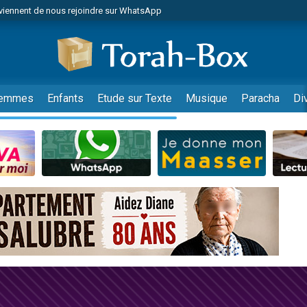
viennent de nous rejoindre sur WhatsApp
es viennent de faire un don pour Reloger Rivka, 6 enfants, victime de violences
es viennent de faire un don pour 1 Journée de Vacances Pour les Enfants
 viennent de demander une bénédiction
viennent de nous rejoindre sur WhatsApp
emmes
Enfants
Etude sur Texte
Musique
Paracha
Di
49 places pour étudier en groupe sur Zoom
nes viennent de faire un don pour Diane, 80 ans, dans un appartement insalu
 donner son Maasser
viennent de nous rejoindre sur WhatsApp
viennent de nous rejoindre sur WhatsApp
es viennent de faire un don pour 5 jours de vacances aux Orphelins
de donner son Maasser
 viennent de demander une bénédiction
viennent de nous rejoindre sur WhatsApp
nnes viennent de faire un don pour Sauvez la jambe de Yohan