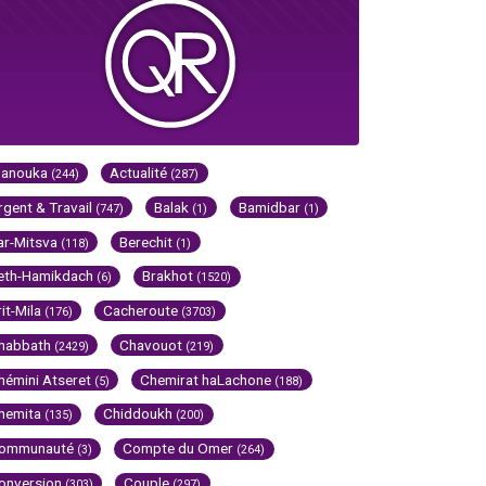
Hanouka
Actualité
(244)
(287)
rgent & Travail
Balak
Bamidbar
(747)
(1)
(1)
ar-Mitsva
Berechit
(118)
(1)
eth-Hamikdach
Brakhot
(6)
(1520)
rit-Mila
Cacheroute
(176)
(3703)
habbath
Chavouot
(2429)
(219)
hémini Atseret
Chemirat haLachone
(5)
(188)
hemita
Chiddoukh
(135)
(200)
ommunauté
Compte du Omer
(3)
(264)
onversion
Couple
(303)
(297)