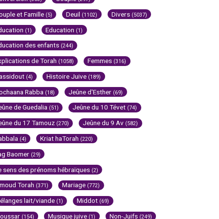
ouple et Famille
Deuil
Divers
(5)
(1102)
(5037)
ducation
Education
(1)
(1)
ducation des enfants
(244)
xplications de Torah
Femmes
(1058)
(316)
assidout
Histoire Juive
(4)
(189)
ochaana Rabba
Jeûne d'Esther
(18)
(69)
eûne de Guedalia
Jeûne du 10 Tévet
(51)
(74)
eûne du 17 Tamouz
Jeûne du 9 Av
(270)
(582)
abbala
Kriat haTorah
(4)
(220)
ag Baomer
(29)
e sens des prénoms hébraïques
(2)
imoud Torah
Mariage
(371)
(772)
élanges lait/viande
Middot
(1)
(69)
oussar
Musique juive
Non-Juifs
(154)
(1)
(249)