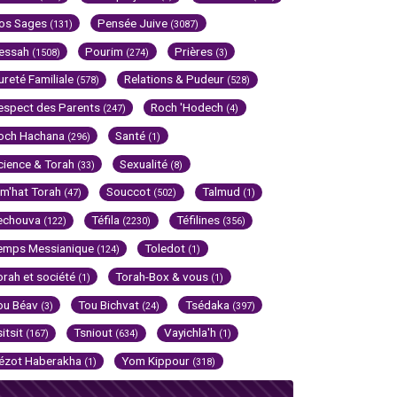
os Sages
Pensée Juive
(131)
(3087)
essah
Pourim
Prières
(1508)
(274)
(3)
ureté Familiale
Relations & Pudeur
(578)
(528)
espect des Parents
Roch 'Hodech
(247)
(4)
och Hachana
Santé
(296)
(1)
cience & Torah
Sexualité
(33)
(8)
im'hat Torah
Souccot
Talmud
(47)
(502)
(1)
echouva
Téfila
Téfilines
(122)
(2230)
(356)
emps Messianique
Toledot
(124)
(1)
orah et société
Torah-Box & vous
(1)
(1)
ou Béav
Tou Bichvat
Tsédaka
(3)
(24)
(397)
sitsit
Tsniout
Vayichla'h
(167)
(634)
(1)
ézot Haberakha
Yom Kippour
(1)
(318)