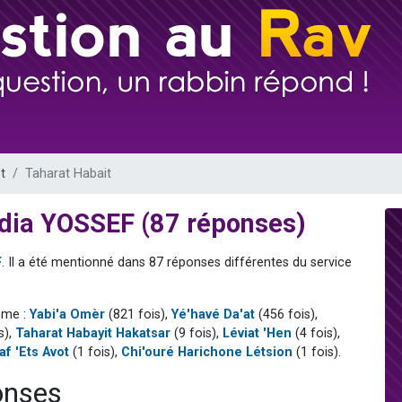
49 places pour étudier en groupe sur Zoom
lles musiques dans Torah-Box Music
viennent de nous rejoindre sur WhatsApp
viennent de nous rejoindre sur WhatsApp
viennent de nous rejoindre sur WhatsApp
t
Taharat Habait
adia YOSSEF (87 réponses)
F
. Il a été mentionné dans 87 réponses différentes du service
mme :
Yabi'a Omèr
(821 fois),
Yé'havé Da'at
(456 fois),
s),
Taharat Habayit Hakatsar
(9 fois),
Léviat 'Hen
(4 fois),
af 'Ets Avot
(1 fois),
Chi'ouré Harichone Létsion
(1 fois).
onses