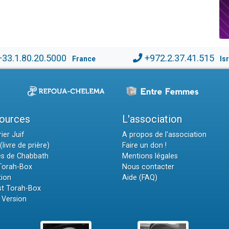
+33.1.80.20.5000
+972.2.37.41.515
France
Is
ources
L'association
ier Juif
A propos de l'association
(livre de prière)
Faire un don !
es de Chabbath
Mentions légales
 Torah-Box
Nous contacter
tion
Aide (FAQ)
t Torah-Box
 Version