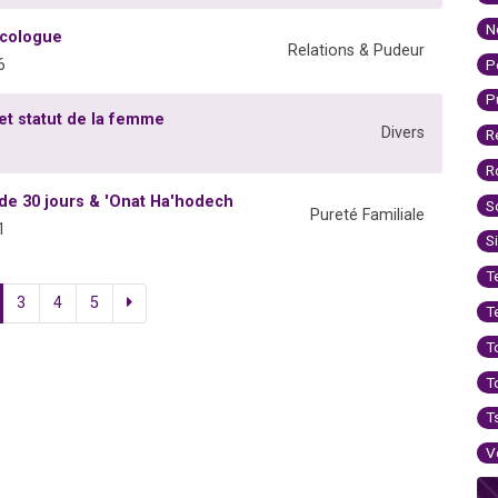
N
écologue
Relations & Pudeur
P
6
P
 et statut de la femme
Divers
R
R
 de 30 jours & 'Onat Ha'hodech
S
Pureté Familiale
1
S
T
3
4
5
T
T
T
T
V