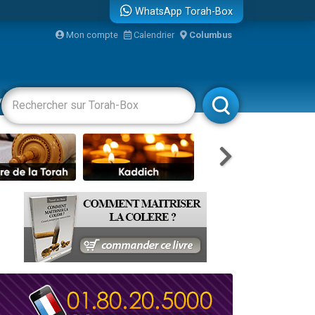
WhatsApp Torah-Box
...
Mon compte
Calendrier
Columbus
vertissements
Livres
Rabbanim
bre