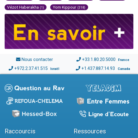
Vézot Haberakha
Yom Kippour
(1)
(318)
Nous contacter
+33.1.80.20.5000
France
+972.2.37.41.515
+1.437.887.14.93
Israël
Canada
Raccourcis
Ressources