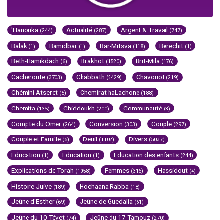
'Hanouka
Actualité
Argent & Travail
(244)
(287)
(747)
Balak
Bamidbar
Bar-Mitsva
Berechit
(1)
(1)
(118)
(1)
Beth-Hamikdach
Brakhot
Brit-Mila
(6)
(1520)
(176)
Cacheroute
Chabbath
Chavouot
(3703)
(2429)
(219)
Chémini Atseret
Chemirat haLachone
(5)
(188)
Chemita
Chiddoukh
Communauté
(135)
(200)
(3)
Compte du Omer
Conversion
Couple
(264)
(303)
(297)
Couple et Famille
Deuil
Divers
(5)
(1102)
(5037)
Education
Education
Education des enfants
(1)
(1)
(244)
Explications de Torah
Femmes
Hassidout
(1058)
(316)
(4)
Histoire Juive
Hochaana Rabba
(189)
(18)
Jeûne d'Esther
Jeûne de Guedalia
(69)
(51)
Jeûne du 10 Tévet
Jeûne du 17 Tamouz
(74)
(270)