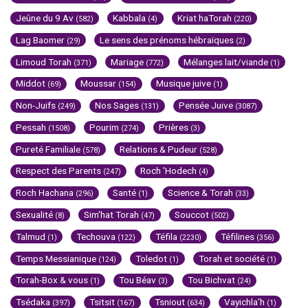
Jeûne du 9 Av
Kabbala
Kriat haTorah
(582)
(4)
(220)
Lag Baomer
Le sens des prénoms hébraïques
(29)
(2)
Limoud Torah
Mariage
Mélanges lait/viande
(371)
(772)
(1)
Middot
Moussar
Musique juive
(69)
(154)
(1)
Non-Juifs
Nos Sages
Pensée Juive
(249)
(131)
(3087)
Pessah
Pourim
Prières
(1508)
(274)
(3)
Pureté Familiale
Relations & Pudeur
(578)
(528)
Respect des Parents
Roch 'Hodech
(247)
(4)
Roch Hachana
Santé
Science & Torah
(296)
(1)
(33)
Sexualité
Sim'hat Torah
Souccot
(8)
(47)
(502)
Talmud
Techouva
Téfila
Téfilines
(1)
(122)
(2230)
(356)
Temps Messianique
Toledot
Torah et société
(124)
(1)
(1)
Torah-Box & vous
Tou Béav
Tou Bichvat
(1)
(3)
(24)
Tsédaka
Tsitsit
Tsniout
Vayichla'h
(397)
(167)
(634)
(1)