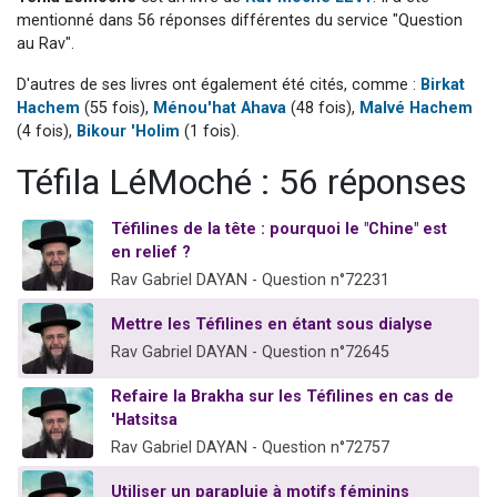
2 personnes viennent de faire un don pour 1 Journée de Vacances Pour les Enfants
mentionné dans 56 réponses différentes du service "Question
au Rav".
17 personnes viennent de demander une bénédiction
D'autres de ses livres ont également été cités, comme :
Birkat
4 personnes viennent de nous rejoindre sur WhatsApp
Hachem
(55 fois),
Ménou'hat Ahava
(48 fois),
Malvé Hachem
Il reste 49 places pour étudier en groupe sur Zoom
(4 fois),
Bikour 'Holim
(1 fois).
2 personnes viennent de nous rejoindre sur WhatsApp
Téfila LéMoché : 56 réponses
Téfilines de la tête : pourquoi le "Chine" est
en relief ?
Rav Gabriel DAYAN - Question n°72231
Mettre les Téfilines en étant sous dialyse
Rav Gabriel DAYAN - Question n°72645
Refaire la Brakha sur les Téfilines en cas de
'Hatsitsa
Rav Gabriel DAYAN - Question n°72757
Utiliser un parapluie à motifs féminins