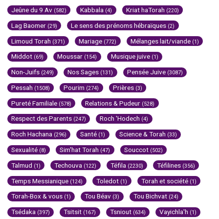
Jeûne du 9 Av
Kabbala
Kriat haTorah
(582)
(4)
(220)
Lag Baomer
Le sens des prénoms hébraïques
(29)
(2)
Limoud Torah
Mariage
Mélanges lait/viande
(371)
(772)
(1)
Middot
Moussar
Musique juive
(69)
(154)
(1)
Non-Juifs
Nos Sages
Pensée Juive
(249)
(131)
(3087)
Pessah
Pourim
Prières
(1508)
(274)
(3)
Pureté Familiale
Relations & Pudeur
(578)
(528)
Respect des Parents
Roch 'Hodech
(247)
(4)
Roch Hachana
Santé
Science & Torah
(296)
(1)
(33)
Sexualité
Sim'hat Torah
Souccot
(8)
(47)
(502)
Talmud
Techouva
Téfila
Téfilines
(1)
(122)
(2230)
(356)
Temps Messianique
Toledot
Torah et société
(124)
(1)
(1)
Torah-Box & vous
Tou Béav
Tou Bichvat
(1)
(3)
(24)
Tsédaka
Tsitsit
Tsniout
Vayichla'h
(397)
(167)
(634)
(1)