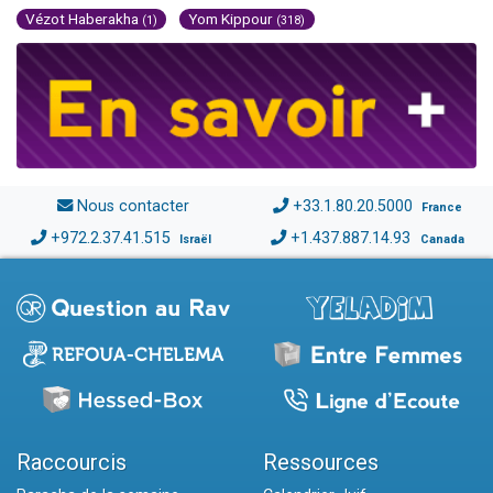
Vézot Haberakha
Yom Kippour
(1)
(318)
Nous contacter
+33.1.80.20.5000
France
+972.2.37.41.515
+1.437.887.14.93
Israël
Canada
Raccourcis
Ressources