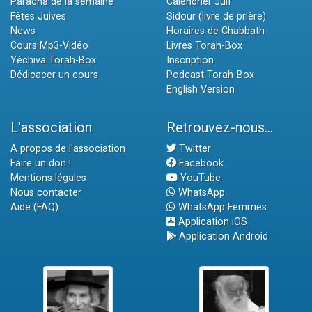
Paracha de la semaine
Calendrier Juif
Fêtes Juives
Sidour (livre de prière)
News
Horaires de Chabbath
Cours Mp3-Vidéo
Livres Torah-Box
Yéchiva Torah-Box
Inscription
Dédicacer un cours
Podcast Torah-Box
English Version
L'association
Retrouvez-nous...
A propos de l'association
Twitter
Faire un don !
Facebook
Mentions légales
YouTube
Nous contacter
WhatsApp
Aide (FAQ)
WhatsApp Femmes
Application iOS
Application Android