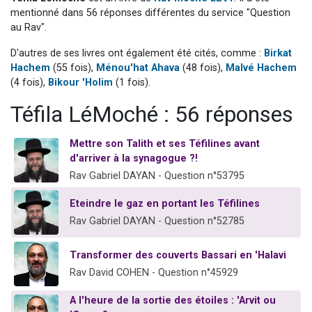
17 personnes viennent de demander une bénédiction
mentionné dans 56 réponses différentes du service "Question
au Rav".
4 personnes viennent de nous rejoindre sur WhatsApp
D'autres de ses livres ont également été cités, comme :
Birkat
Il reste 49 places pour étudier en groupe sur Zoom
Hachem
(55 fois),
Ménou'hat Ahava
(48 fois),
Malvé Hachem
Eva vient de donner son Maasser
(4 fois),
Bikour 'Holim
(1 fois).
Eli vient de donner son Maasser
Téfila LéMoché : 56 réponses
Mettre son Talith et ses Téfilines avant
d'arriver à la synagogue ?!
Rav Gabriel DAYAN - Question n°53795
Eteindre le gaz en portant les Téfilines
Rav Gabriel DAYAN - Question n°52785
Transformer des couverts Bassari en 'Halavi
Rav David COHEN - Question n°45929
A l'heure de la sortie des étoiles : 'Arvit ou