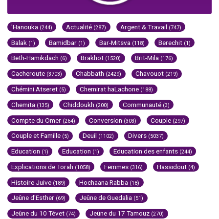
'Hanouka
Actualité
Argent & Travail
(244)
(287)
(747)
Balak
Bamidbar
Bar-Mitsva
Berechit
(1)
(1)
(118)
(1)
Beth-Hamikdach
Brakhot
Brit-Mila
(6)
(1520)
(176)
Cacheroute
Chabbath
Chavouot
(3703)
(2429)
(219)
Chémini Atseret
Chemirat haLachone
(5)
(188)
Chemita
Chiddoukh
Communauté
(135)
(200)
(3)
Compte du Omer
Conversion
Couple
(264)
(303)
(297)
Couple et Famille
Deuil
Divers
(5)
(1102)
(5037)
Education
Education
Education des enfants
(1)
(1)
(244)
Explications de Torah
Femmes
Hassidout
(1058)
(316)
(4)
Histoire Juive
Hochaana Rabba
(189)
(18)
Jeûne d'Esther
Jeûne de Guedalia
(69)
(51)
Jeûne du 10 Tévet
Jeûne du 17 Tamouz
(74)
(270)