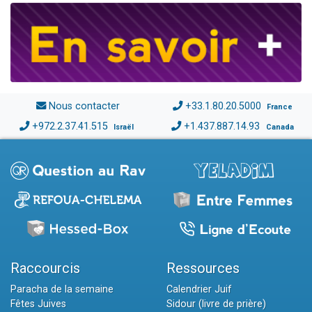
Nous contacter
+33.1.80.20.5000
France
+972.2.37.41.515
+1.437.887.14.93
Israël
Canada
Raccourcis
Ressources
Paracha de la semaine
Calendrier Juif
Fêtes Juives
Sidour (livre de prière)