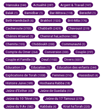
'Hanouka
Actualité
Argent & Travail
(244)
(287)
(747)
Balak
Bamidbar
Bar-Mitsva
Berechit
(1)
(1)
(118)
(1)
Beth-Hamikdach
Brakhot
Brit-Mila
(6)
(1520)
(176)
Cacheroute
Chabbath
Chavouot
(3703)
(2429)
(219)
Chémini Atseret
Chemirat haLachone
(5)
(188)
Chemita
Chiddoukh
Communauté
(135)
(200)
(3)
Compte du Omer
Conversion
Couple
(264)
(303)
(297)
Couple et Famille
Deuil
Divers
(5)
(1102)
(5037)
Education
Education
Education des enfants
(1)
(1)
(244)
Explications de Torah
Femmes
Hassidout
(1058)
(316)
(4)
Histoire Juive
Hochaana Rabba
(189)
(18)
Jeûne d'Esther
Jeûne de Guedalia
(69)
(51)
Jeûne du 10 Tévet
Jeûne du 17 Tamouz
(74)
(270)
Jeûne du 9 Av
Kabbala
Kriat haTorah
(582)
(4)
(220)