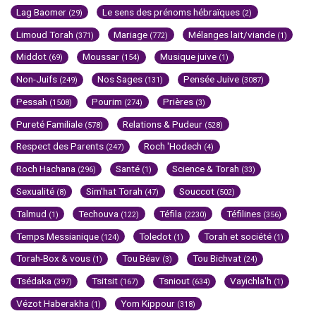
Lag Baomer
Le sens des prénoms hébraïques
(29)
(2)
Limoud Torah
Mariage
Mélanges lait/viande
(371)
(772)
(1)
Middot
Moussar
Musique juive
(69)
(154)
(1)
Non-Juifs
Nos Sages
Pensée Juive
(249)
(131)
(3087)
Pessah
Pourim
Prières
(1508)
(274)
(3)
Pureté Familiale
Relations & Pudeur
(578)
(528)
Respect des Parents
Roch 'Hodech
(247)
(4)
Roch Hachana
Santé
Science & Torah
(296)
(1)
(33)
Sexualité
Sim'hat Torah
Souccot
(8)
(47)
(502)
Talmud
Techouva
Téfila
Téfilines
(1)
(122)
(2230)
(356)
Temps Messianique
Toledot
Torah et société
(124)
(1)
(1)
Torah-Box & vous
Tou Béav
Tou Bichvat
(1)
(3)
(24)
Tsédaka
Tsitsit
Tsniout
Vayichla'h
(397)
(167)
(634)
(1)
Vézot Haberakha
Yom Kippour
(1)
(318)