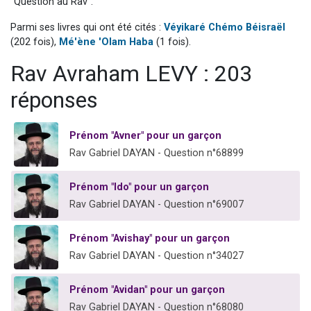
"Question au Rav".
Nouvelle émission radio : Visions de grandeur n°104 : Le Chabbath et le Birkat Hamazone à travers le temps
Parmi ses livres qui ont été cités :
Véyikaré Chémo Béisraël
61 personnes viennent de demander une bénédiction
(202 fois),
Mé'ène 'Olam Haba
(1 fois).
Ariel vient de donner son Maasser
Rav Avraham LEVY : 203
Il reste 49 places pour étudier en groupe sur Zoom
réponses
Eva vient de donner son Maasser
Prénom "Avner" pour un garçon
Rav Gabriel DAYAN - Question n°68899
Prénom "Ido" pour un garçon
Rav Gabriel DAYAN - Question n°69007
Prénom "Avishay" pour un garçon
Rav Gabriel DAYAN - Question n°34027
Prénom "Avidan" pour un garçon
Rav Gabriel DAYAN - Question n°68080