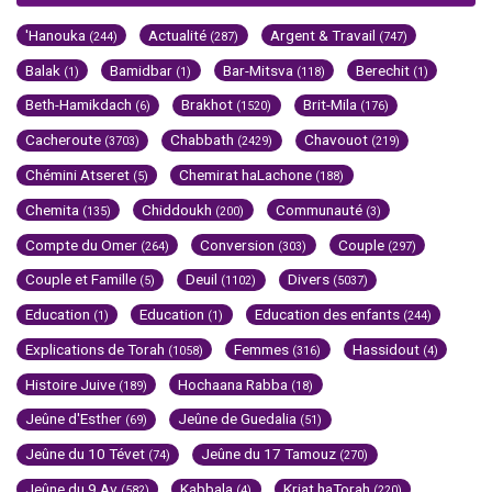
'Hanouka
Actualité
Argent & Travail
(244)
(287)
(747)
Balak
Bamidbar
Bar-Mitsva
Berechit
(1)
(1)
(118)
(1)
Beth-Hamikdach
Brakhot
Brit-Mila
(6)
(1520)
(176)
Cacheroute
Chabbath
Chavouot
(3703)
(2429)
(219)
Chémini Atseret
Chemirat haLachone
(5)
(188)
Chemita
Chiddoukh
Communauté
(135)
(200)
(3)
Compte du Omer
Conversion
Couple
(264)
(303)
(297)
Couple et Famille
Deuil
Divers
(5)
(1102)
(5037)
Education
Education
Education des enfants
(1)
(1)
(244)
Explications de Torah
Femmes
Hassidout
(1058)
(316)
(4)
Histoire Juive
Hochaana Rabba
(189)
(18)
Jeûne d'Esther
Jeûne de Guedalia
(69)
(51)
Jeûne du 10 Tévet
Jeûne du 17 Tamouz
(74)
(270)
Jeûne du 9 Av
Kabbala
Kriat haTorah
(582)
(4)
(220)