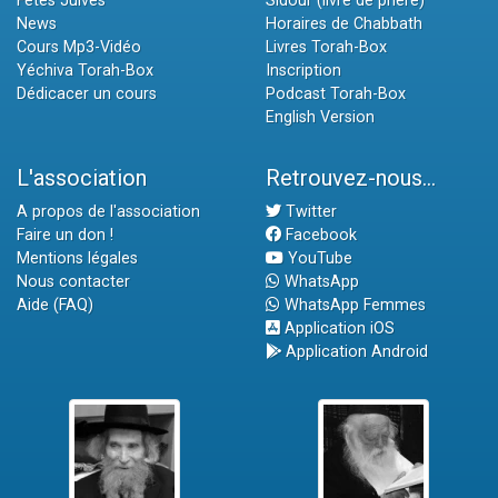
Fêtes Juives
Sidour (livre de prière)
News
Horaires de Chabbath
Cours Mp3-Vidéo
Livres Torah-Box
Yéchiva Torah-Box
Inscription
Dédicacer un cours
Podcast Torah-Box
English Version
L'association
Retrouvez-nous...
A propos de l'association
Twitter
Faire un don !
Facebook
Mentions légales
YouTube
Nous contacter
WhatsApp
Aide (FAQ)
WhatsApp Femmes
Application iOS
Application Android