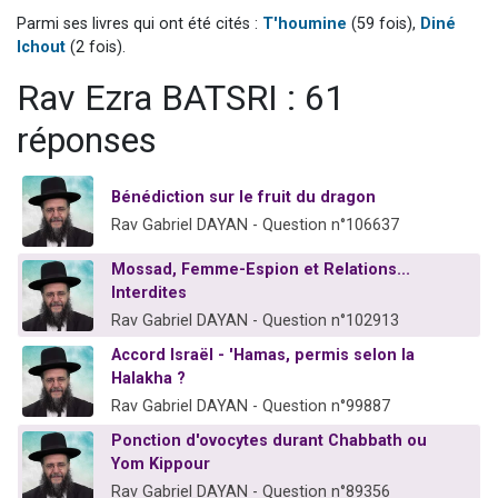
Nouvelle émission radio : Visions de grandeur n°104 : Le Chabbath et le Birkat Hamazone à travers le temps
Parmi ses livres qui ont été cités :
T'houmine
(59 fois),
Diné
Ichout
(2 fois).
61 personnes viennent de demander une bénédiction
Ariel vient de donner son Maasser
Rav Ezra BATSRI : 61
Il reste 49 places pour étudier en groupe sur Zoom
réponses
Eva vient de donner son Maasser
Bénédiction sur le fruit du dragon
Rav Gabriel DAYAN - Question n°106637
Mossad, Femme-Espion et Relations...
Interdites
Rav Gabriel DAYAN - Question n°102913
Accord Israël - 'Hamas, permis selon la
Halakha ?
Rav Gabriel DAYAN - Question n°99887
Ponction d'ovocytes durant Chabbath ou
Yom Kippour
Rav Gabriel DAYAN - Question n°89356