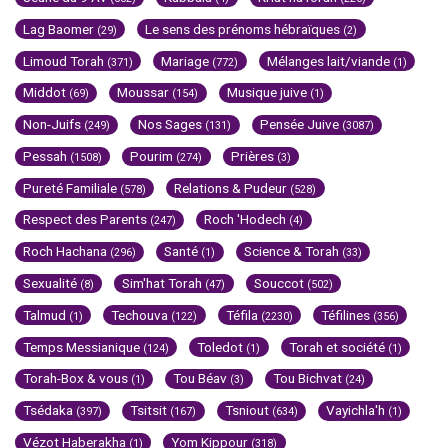
Lag Baomer
Le sens des prénoms hébraïques
(29)
(2)
Limoud Torah
Mariage
Mélanges lait/viande
(371)
(772)
(1)
Middot
Moussar
Musique juive
(69)
(154)
(1)
Non-Juifs
Nos Sages
Pensée Juive
(249)
(131)
(3087)
Pessah
Pourim
Prières
(1508)
(274)
(3)
Pureté Familiale
Relations & Pudeur
(578)
(528)
Respect des Parents
Roch 'Hodech
(247)
(4)
Roch Hachana
Santé
Science & Torah
(296)
(1)
(33)
Sexualité
Sim'hat Torah
Souccot
(8)
(47)
(502)
Talmud
Techouva
Téfila
Téfilines
(1)
(122)
(2230)
(356)
Temps Messianique
Toledot
Torah et société
(124)
(1)
(1)
Torah-Box & vous
Tou Béav
Tou Bichvat
(1)
(3)
(24)
Tsédaka
Tsitsit
Tsniout
Vayichla'h
(397)
(167)
(634)
(1)
Vézot Haberakha
Yom Kippour
(1)
(318)