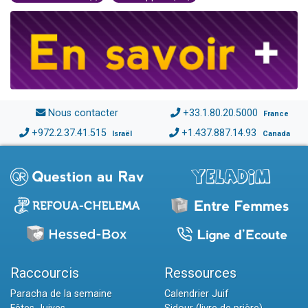
Nous contacter
+33.1.80.20.5000
France
+972.2.37.41.515
+1.437.887.14.93
Israël
Canada
Raccourcis
Ressources
Paracha de la semaine
Calendrier Juif