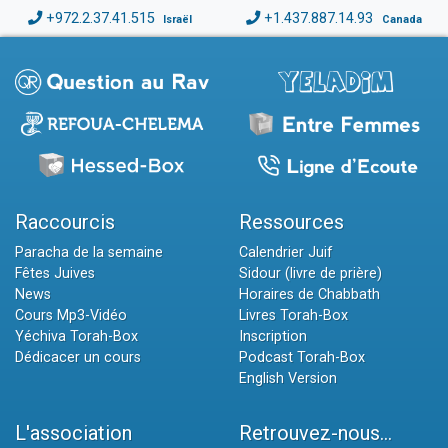
+972.2.37.41.515
+1.437.887.14.93
Israël
Canada
Raccourcis
Ressources
Paracha de la semaine
Calendrier Juif
Fêtes Juives
Sidour (livre de prière)
News
Horaires de Chabbath
Cours Mp3-Vidéo
Livres Torah-Box
Yéchiva Torah-Box
Inscription
Dédicacer un cours
Podcast Torah-Box
English Version
L'association
Retrouvez-nous...