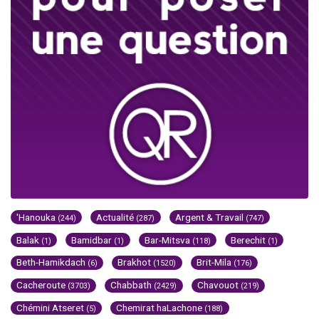
'Hanouka
Actualité
Argent & Travail
(244)
(287)
(747)
Balak
Bamidbar
Bar-Mitsva
Berechit
(1)
(1)
(118)
(1)
Beth-Hamikdach
Brakhot
Brit-Mila
(6)
(1520)
(176)
Cacheroute
Chabbath
Chavouot
(3703)
(2429)
(219)
Chémini Atseret
Chemirat haLachone
(5)
(188)