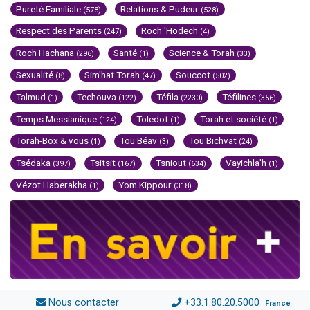
Pureté Familiale
Relations & Pudeur
(578)
(528)
Respect des Parents
Roch 'Hodech
(247)
(4)
Roch Hachana
Santé
Science & Torah
(296)
(1)
(33)
Sexualité
Sim'hat Torah
Souccot
(8)
(47)
(502)
Talmud
Techouva
Téfila
Téfilines
(1)
(122)
(2230)
(356)
Temps Messianique
Toledot
Torah et société
(124)
(1)
(1)
Torah-Box & vous
Tou Béav
Tou Bichvat
(1)
(3)
(24)
Tsédaka
Tsitsit
Tsniout
Vayichla'h
(397)
(167)
(634)
(1)
Vézot Haberakha
Yom Kippour
(1)
(318)
Nous contacter
+33.1.80.20.5000
France