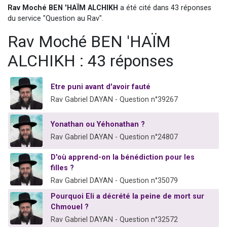
Rav Moché BEN 'HAÏM ALCHIKH
a été cité dans 43 réponses
3 personnes viennent de nous rejoindre sur WhatsApp
du service "Question au Rav".
3 personnes viennent de faire un don pour 5 jours de vacances aux Orphelins
Rav Moché BEN 'HAÏM
Odaya vient de donner son Maasser
13 personnes viennent de demander une bénédiction
ALCHIKH : 43 réponses
3 personnes viennent de nous rejoindre sur WhatsApp
Etre puni avant d'avoir fauté
Rav Gabriel DAYAN - Question n°39267
Yonathan ou Yéhonathan ?
Rav Gabriel DAYAN - Question n°24807
D'où apprend-on la bénédiction pour les
filles ?
Rav Gabriel DAYAN - Question n°35079
Pourquoi Eli a décrété la peine de mort sur
Chmouel ?
Rav Gabriel DAYAN - Question n°32572