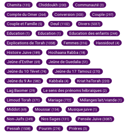
Chemita
Chiddoukh
Communauté
(135)
(200)
(3)
Compte du Omer
Conversion
Couple
(264)
(303)
(297)
Couple et Famille
Deuil
Divers
(5)
(1102)
(5037)
Education
Education
Education des enfants
(1)
(1)
(244)
Explications de Torah
Femmes
Hassidout
(1058)
(316)
(4)
Histoire Juive
Hochaana Rabba
(189)
(18)
Jeûne d'Esther
Jeûne de Guedalia
(69)
(51)
Jeûne du 10 Tévet
Jeûne du 17 Tamouz
(74)
(270)
Jeûne du 9 Av
Kabbala
Kriat haTorah
(582)
(4)
(220)
Lag Baomer
Le sens des prénoms hébraïques
(29)
(2)
Limoud Torah
Mariage
Mélanges lait/viande
(371)
(772)
(1)
Middot
Moussar
Musique juive
(69)
(154)
(1)
Non-Juifs
Nos Sages
Pensée Juive
(249)
(131)
(3087)
Pessah
Pourim
Prières
(1508)
(274)
(3)