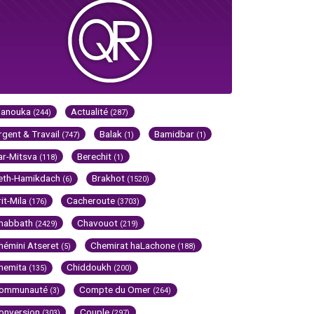
Hanouka
Actualité
(244)
(287)
rgent & Travail
Balak
Bamidbar
(747)
(1)
(1)
ar-Mitsva
Berechit
(118)
(1)
eth-Hamikdach
Brakhot
(6)
(1520)
rit-Mila
Cacheroute
(176)
(3703)
habbath
Chavouot
(2429)
(219)
hémini Atseret
Chemirat haLachone
(5)
(188)
hemita
Chiddoukh
(135)
(200)
ommunauté
Compte du Omer
(3)
(264)
onversion
Couple
(303)
(297)