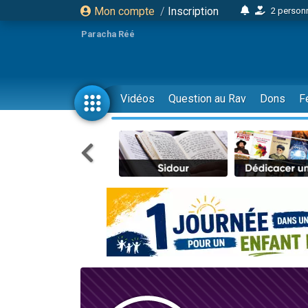
Mon compte
/
Inscription
2 personn
17 personnes
Paracha Réé
4 personnes 
Il reste 
23 person
Vidéos
Question au Rav
Dons
F
Eva vient de
4 personnes 
3 personnes 
3 personn
Odaya vient 
2 personnes 
13 personnes
12 nouve
30 perso
Il reste 