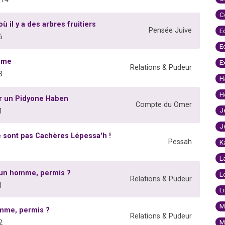
C
 il y a des arbres fruitiers
Pensée Juive
E
6
E
mme
E
Relations & Pudeur
3
H
H
ur un Pidyone Haben
Compte du Omer
J
1
J
 sont pas Cachères Lépessa'h !
Pessah
K
L
 un homme, permis ?
L
Relations & Pudeur
1
L
M
emme, permis ?
Relations & Pudeur
M
2