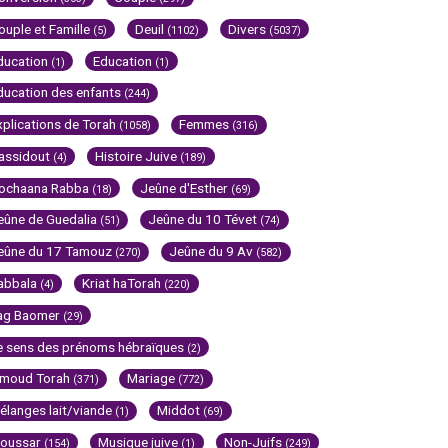
ouple et Famille
Deuil
Divers
(5)
(1102)
(5037)
ducation
Education
(1)
(1)
ducation des enfants
(244)
xplications de Torah
Femmes
(1058)
(316)
assidout
Histoire Juive
(4)
(189)
ochaana Rabba
Jeûne d'Esther
(18)
(69)
eûne de Guedalia
Jeûne du 10 Tévet
(51)
(74)
eûne du 17 Tamouz
Jeûne du 9 Av
(270)
(582)
abbala
Kriat haTorah
(4)
(220)
ag Baomer
(29)
e sens des prénoms hébraïques
(2)
imoud Torah
Mariage
(371)
(772)
élanges lait/viande
Middot
(1)
(69)
oussar
Musique juive
Non-Juifs
(154)
(1)
(249)