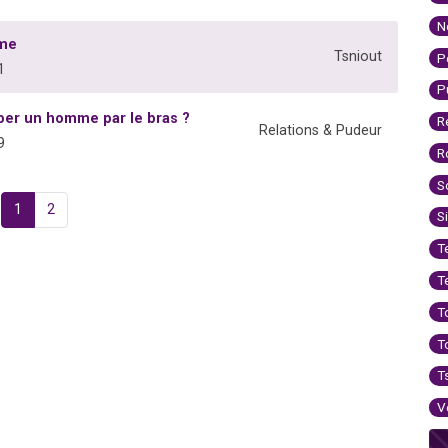
N
mme
Tsniout
P
1
P
aper un homme par le bras ?
R
Relations & Pudeur
9
R
S
1
2
S
T
T
T
T
T
V