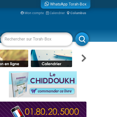
WhatsApp Torah-Box
Mon compte
Calendrier
Columbus
bre
vertissements
Livres
Rabbanim