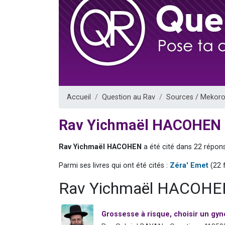
3 personnes 
2 personnes 
3 personnes 
2 nouvel
4 personn
Accueil
Question au Rav
Sources / Mekoro
Rav Yichmaël HACOHEN
Rav Yichmaël HACOHEN
a été cité dans 22 répons
Parmi ses livres qui ont été cités :
Zéra' Emet
(22 f
Rav Yichmaël HACOHEN
Grossesse à risque, choisir un g