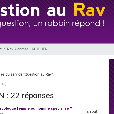
viennent de nous rejoindre sur WhatsApp
viennent de nous rejoindre sur WhatsApp
viennent de nous rejoindre sur WhatsApp
les musiques dans Torah-Box Music
es viennent de faire un don pour Reloger Rivka, 6 enfants, victime de violences
t
Rav Yichmaël HACOHEN
es du service "Question au Rav".
ois).
 : 22 réponses
ynécologue femme ou homme spécialisé ?
Tsniout