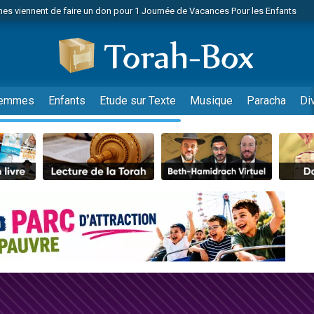
es viennent de faire un don pour 1 Journée de Vacances Pour les Enfants
 viennent de demander une bénédiction
viennent de nous rejoindre sur WhatsApp
49 places pour étudier en groupe sur Zoom
nes viennent de faire un don pour Diane, 80 ans, dans un appartement insalu
emmes
Enfants
Etude sur Texte
Musique
Paracha
Di
 donner son Maasser
viennent de nous rejoindre sur WhatsApp
viennent de nous rejoindre sur WhatsApp
es viennent de faire un don pour 5 jours de vacances aux Orphelins
de donner son Maasser
viennent de nous rejoindre sur WhatsApp
 viennent de demander une bénédiction
lles musiques dans Torah-Box Music
nnes viennent de faire un don pour Sauvez la jambe de Yohan
49 places pour étudier en groupe sur Zoom