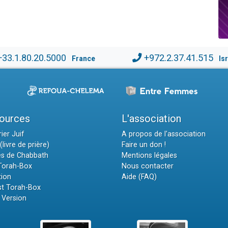
+33.1.80.20.5000
+972.2.37.41.515
France
Is
ources
L'association
ier Juif
A propos de l'association
(livre de prière)
Faire un don !
es de Chabbath
Mentions légales
 Torah-Box
Nous contacter
tion
Aide (FAQ)
t Torah-Box
 Version