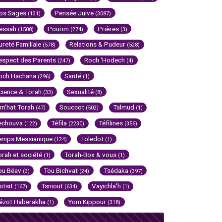
os Sages
Pensée Juive
(131)
(3087)
essah
Pourim
Prières
(1508)
(274)
(3)
ureté Familiale
Relations & Pudeur
(578)
(528)
espect des Parents
Roch 'Hodech
(247)
(4)
och Hachana
Santé
(296)
(1)
cience & Torah
Sexualité
(33)
(8)
im'hat Torah
Souccot
Talmud
(47)
(502)
(1)
echouva
Téfila
Téfilines
(122)
(2230)
(356)
emps Messianique
Toledot
(124)
(1)
orah et société
Torah-Box & vous
(1)
(1)
ou Béav
Tou Bichvat
Tsédaka
(3)
(24)
(397)
sitsit
Tsniout
Vayichla'h
(167)
(634)
(1)
ézot Haberakha
Yom Kippour
(1)
(318)