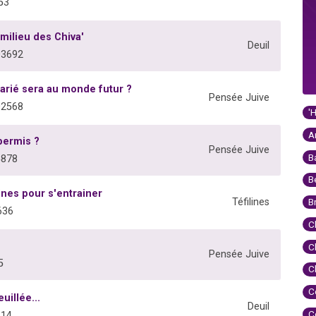
53
milieu des Chiva'
Deuil
03692
rié sera au monde futur ?
Pensée Juive
02568
'
A
permis ?
Pensée Juive
B
5878
B
lines pour s'entrainer
Téfilines
B
636
C
C
Pensée Juive
5
C
C
uillée...
Deuil
C
114