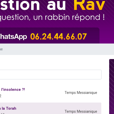
viennent de nous rejoindre sur WhatsApp
les musiques dans Torah-Box Music
es viennent de faire un don pour Tsédaka : pauvres d'Israel
sion radio : Visions de grandeur n°104 : Le Chabbath et le Birkat Hamazone à 
viennent de nous rejoindre sur WhatsApp
ue
 l'insolence ?!
Temps Messianique
2
 la Torah
Temps Messianique