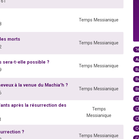
161
Temps Messianique
8
des morts
Temps Messianique
2
'
A
sera-t-elle possible ?
Temps Messianique
B
9
B
eveux à la venue du Machia'h ?
Temps Messianique
B
6
C
fants après la résurrection des
C
Temps
Messianique
C
1
C
surrection ?
Temps Messianique
C