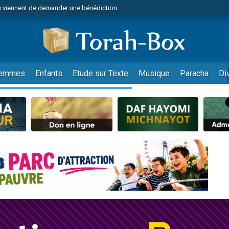
 viennent de demander une bénédiction
49 places pour étudier en groupe sur Zoom
nes viennent de faire un don pour Diane, 80 ans, dans un appartement insalu
 donner son Maasser
viennent de nous rejoindre sur WhatsApp
emmes
Enfants
Etude sur Texte
Musique
Paracha
Di
viennent de nous rejoindre sur WhatsApp
de donner son Maasser
es viennent de faire un don pour 5 jours de vacances aux Orphelins
viennent de nous rejoindre sur WhatsApp
 viennent de demander une bénédiction
49 places pour étudier en groupe sur Zoom
nnes viennent de faire un don pour Sauvez la jambe de Yohan
lles musiques dans Torah-Box Music
viennent de nous rejoindre sur WhatsApp
viennent de nous rejoindre sur WhatsApp