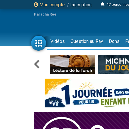
Mon compte
/
Inscription
17 personnes
Il reste 
Paracha Réé
23 person
Eva vient de
4 personnes 
Vidéos
Question au Rav
Dons
F
3 personnes 
Odaya vient 
3 personn
2 personnes 
13 personnes
Il reste 
30 perso
12 nouve
3 personnes 
2 personnes 