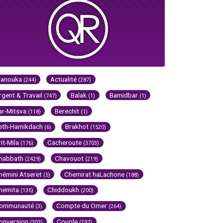
Hanouka
Actualité
(244)
(287)
rgent & Travail
Balak
Bamidbar
(747)
(1)
(1)
ar-Mitsva
Berechit
(118)
(1)
eth-Hamikdach
Brakhot
(6)
(1520)
rit-Mila
Cacheroute
(176)
(3703)
habbath
Chavouot
(2429)
(219)
hémini Atseret
Chemirat haLachone
(5)
(188)
hemita
Chiddoukh
(135)
(200)
ommunauté
Compte du Omer
(3)
(264)
onversion
Couple
(303)
(297)