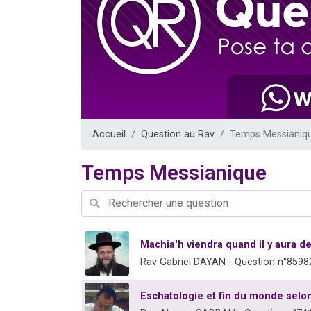
3 personnes 
2 nouvel
8 personn
Nouvelle émis
4 personnes 
Accueil
Question au Rav
Temps Messianiq
Temps Messianique
Machia'h viendra quand il y aura de
Rav Gabriel DAYAN - Question n°8598
Eschatologie et fin du monde selon