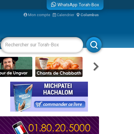
WhatsApp Torah-Box
Mon compte
Calendrier
Columbus
bre
vertissements
Livres
Rabbanim