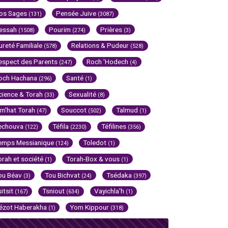
os Sages
Pensée Juive
(131)
(3087)
essah
Pourim
Prières
(1508)
(274)
(3)
ureté Familiale
Relations & Pudeur
(578)
(528)
espect des Parents
Roch 'Hodech
(247)
(4)
och Hachana
Santé
(296)
(1)
cience & Torah
Sexualité
(33)
(8)
im'hat Torah
Souccot
Talmud
(47)
(502)
(1)
echouva
Téfila
Téfilines
(122)
(2230)
(356)
emps Messianique
Toledot
(124)
(1)
orah et société
Torah-Box & vous
(1)
(1)
ou Béav
Tou Bichvat
Tsédaka
(3)
(24)
(397)
sitsit
Tsniout
Vayichla'h
(167)
(634)
(1)
ézot Haberakha
Yom Kippour
(1)
(318)