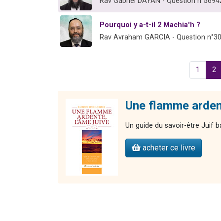
Rav Gabriel DAYAN - Question n°5694
Pourquoi y a-t-il 2 Machia'h ?
Rav Avraham GARCIA - Question n°3
1
2
Une flamme ardent
Un guide du savoir-être Juif b
acheter ce livre