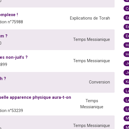
0
C
omplexe !
E
Explications de Torah
ion n°75988
E
E
im ?
Temps Messianique
0
H
H
es non-juifs ?
Temps Messianique
J
2899
J
h ?
K
Conversion
L
quelle apparence physique aura-t-on
L
Temps
Messianique
L
ion n°53239
M
Temps Messianique
M