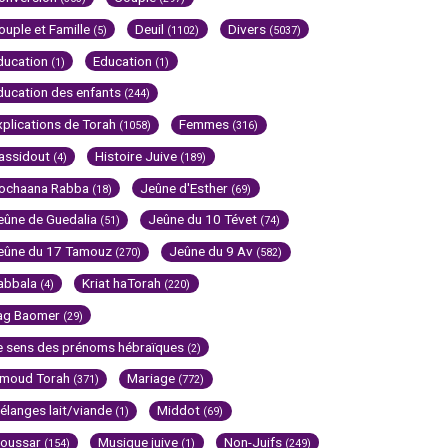
ouple et Famille
Deuil
Divers
(5)
(1102)
(5037)
ducation
Education
(1)
(1)
ducation des enfants
(244)
xplications de Torah
Femmes
(1058)
(316)
assidout
Histoire Juive
(4)
(189)
ochaana Rabba
Jeûne d'Esther
(18)
(69)
eûne de Guedalia
Jeûne du 10 Tévet
(51)
(74)
eûne du 17 Tamouz
Jeûne du 9 Av
(270)
(582)
abbala
Kriat haTorah
(4)
(220)
ag Baomer
(29)
e sens des prénoms hébraïques
(2)
imoud Torah
Mariage
(371)
(772)
élanges lait/viande
Middot
(1)
(69)
oussar
Musique juive
Non-Juifs
(154)
(1)
(249)