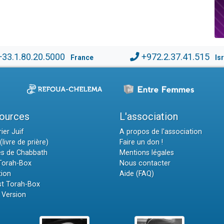
+33.1.80.20.5000
+972.2.37.41.515
France
Is
ources
L'association
ier Juif
A propos de l'association
(livre de prière)
Faire un don !
es de Chabbath
Mentions légales
 Torah-Box
Nous contacter
tion
Aide (FAQ)
t Torah-Box
 Version