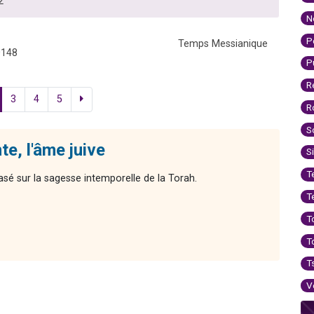
2
N
P
Temps Messianique
0148
P
R
3
4
5
R
S
e, l'âme juive
S
T
asé sur la sagesse intemporelle de la Torah.
T
T
T
T
V