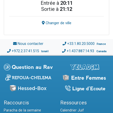
Entrée à
20:11
Sortie à
21:12
Changer de ville
Nous contacter
+33.1.80.20.5000
France
+972.2.37.41.515
+1.437.887.14.93
Israël
Canada
Raccourcis
Ressources
Paracha de la semaine
Calendrier Juif