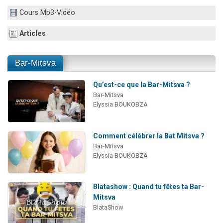
3 personnes viennent de nous rejoindre sur WhatsApp
Cours Mp3-Vidéo
3 personnes viennent de faire un don pour 5 jours de vacances aux Orphelins
Articles
Odaya vient de donner son Maasser
13 personnes viennent de demander une bénédiction
Bar-Mitsva
3 personnes viennent de nous rejoindre sur WhatsApp
Qu’est-ce que la Bar-Mitsva ?
Bar-Mitsva
Elyssia BOUKOBZA
Comment célébrer la Bat Mitsva ?
Bar-Mitsva
Elyssia BOUKOBZA
Blatashow : Quand tu fêtes ta Bar-
Mitsva
BlataShow