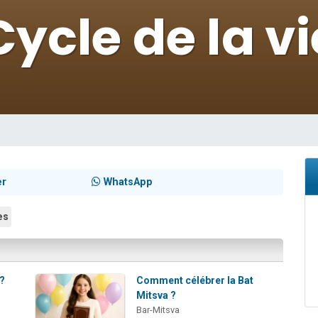
49 places pour étudier en groupe sur Zoom
viennent de nous rejoindre sur WhatsApp
viennent de nous rejoindre sur WhatsApp
les musiques dans Torah-Box Music
viennent de nous rejoindre sur WhatsApp
er
WhatsApp
es
 ?
Comment célébrer la Bat
Mitsva ?
Bar-Mitsva