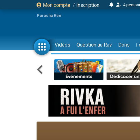
Mon compte
/
Inscription
4 personn
2 personn
Paracha Réé
17 personnes
4 personnes 
Il reste 
Vidéos
Question au Rav
Dons
F
23 person
Eva vient de
4 personnes 
3 personnes 
3 personn
Odaya vient 
2 personnes 
13 personnes
12 nouve
30 perso