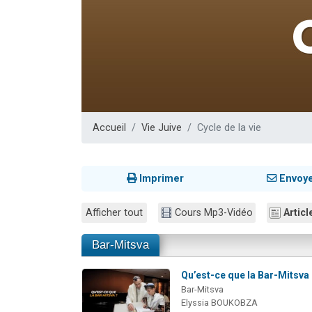
Il reste 
3 personnes 
2 personnes 
2 nouvel
6 personnes 
Accueil
Vie Juive
Cycle de la vie
Imprimer
Envoy
Afficher tout
Cours Mp3-Vidéo
Articl
Bar-Mitsva
Qu’est-ce que la Bar-Mitsva
Bar-Mitsva
Elyssia BOUKOBZA