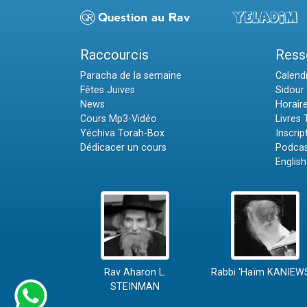
Raccourcis
Ress
Paracha de la semaine
Calendr
Fêtes Juives
Sidour 
News
Horair
Cours Mp3-Vidéo
Livres
Yéchiva Torah-Box
Inscrip
Dédicacer un cours
Podcas
English
Rav Aharon L.
Rabbi 'Haïm KANIEW
STEINMAN