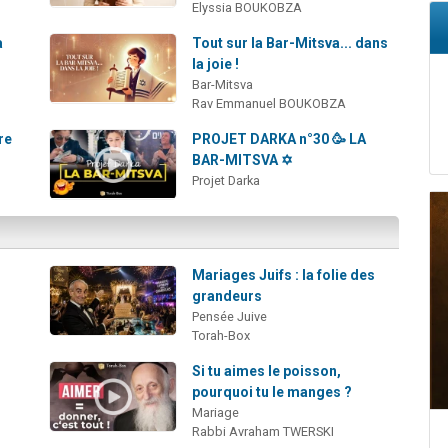
Elyssia BOUKOBZA
a
Tout sur la Bar-Mitsva... dans
la joie !
Bar-Mitsva
Rav Emmanuel BOUKOBZA
re
PROJET DARKA n°30 🥳 LA
BAR-MITSVA ✡️
Projet Darka
Mariages Juifs : la folie des
grandeurs
Pensée Juive
Torah-Box
Si tu aimes le poisson,
pourquoi tu le manges ?
Mariage
Rabbi Avraham TWERSKI