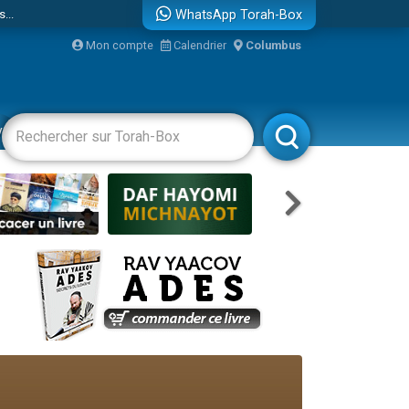
...
WhatsApp Torah-Box
Mon compte
Calendrier
Columbus
vertissements
Livres
Rabbanim
bre