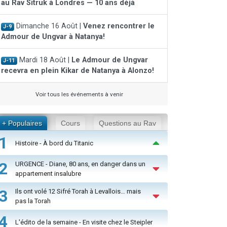
au Rav Sitruk à Londres — 10 ans déjà
Dimanche 16 Août |
Venez rencontrer le
J-9
Admour de Ungvar à Natanya!
Mardi 18 Août |
Le Admour de Ungvar
J-11
recevra en plein Kikar de Natanya à Alonzo!
Voir tous les événements à venir
+ Populaires
Cours
Questions au Rav
1
Histoire - À bord du Titanic
2
URGENCE - Diane, 80 ans, en danger dans un
appartement insalubre
3
Ils ont volé 12 Sifré Torah à Levallois… mais
pas la Torah
4
L'édito de la semaine - En visite chez le Steipler