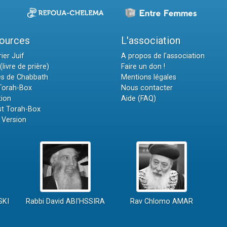
ources
L'association
ier Juif
A propos de l'association
(livre de prière)
Faire un don !
es de Chabbath
Mentions légales
 Torah-Box
Nous contacter
tion
Aide (FAQ)
t Torah-Box
 Version
SKI
Rabbi David ABI'HSSIRA
Rav Chlomo AMAR