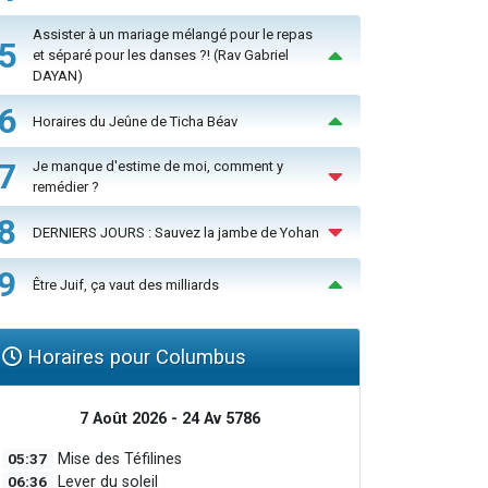
Assister à un mariage mélangé pour le repas
5
et séparé pour les danses ?! (Rav Gabriel
DAYAN)
6
Horaires du Jeûne de Ticha Béav
7
Je manque d'estime de moi, comment y
remédier ?
8
DERNIERS JOURS : Sauvez la jambe de Yohan
9
Être Juif, ça vaut des milliards
Horaires pour Columbus
7 Août 2026 - 24 Av 5786
05:37
Mise des Téfilines
06:36
Lever du soleil