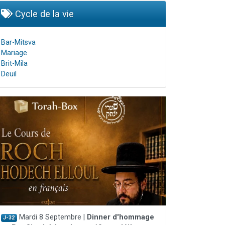
Cycle de la vie
Bar-Mitsva
Mariage
Brit-Mila
Deuil
Mardi 8 Septembre |
Dinner d'hommage
J-32