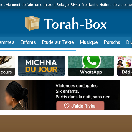
es viennent de faire un don pour Reloger Rivka, 6 enfants, victime de violences
es viennent de faire un don pour 1 Journée de Vacances Pour les Enfants
 viennent de demander une bénédiction
viennent de nous rejoindre sur WhatsApp
49 places pour étudier en groupe sur Zoom
emmes
Enfants
Etude sur Texte
Musique
Paracha
Di
nes viennent de faire un don pour Diane, 80 ans, dans un appartement insalu
 donner son Maasser
viennent de nous rejoindre sur WhatsApp
viennent de nous rejoindre sur WhatsApp
es viennent de faire un don pour 5 jours de vacances aux Orphelins
de donner son Maasser
viennent de nous rejoindre sur WhatsApp
 viennent de demander une bénédiction
lles musiques dans Torah-Box Music
nnes viennent de faire un don pour Sauvez la jambe de Yohan