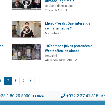
divorce, légitime ?
Rabbins dans la Cité
Yossef NABETH
Micro-Torah : Quel intérêt de
se marier jeune ?
Micro-Torah
des
107 tombes juives profanées à
Westhoffen, en Alsace
Actualité
Alexandre ROSEMBLUM
6
7
8
9
+33.1.80.20.5000
+972.2.37.41.515
France
Is