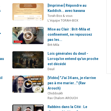
&
[Imprimer] Répondre au
s
Kaddich... avec kavana
Torah-Box & vous
L'équipe TORAH-BOX
Mise au Clair : Brit-Mila et
"
confinement, ne repoussez
pas les...
Brit-Mila
Lois générales du deuil -
'au
Lorsqu'on entend qu'un proche
est décédé
Deuil
il
[Vidéo] "J'ai 34 ans, je n'arrive
pas à me marier..." (Rav
Arouch)
Chiddoukh
Rav Chalom AROUCH
Rabbins dans la Cité : Le