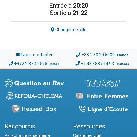
Entrée à
20:20
Sortie à
21:22
Changer de ville
Nous contacter
+33.1.80.20.5000
France
+972.2.37.41.515
+1.437.887.14.93
Israël
Canada
Raccourcis
Ressources
Paracha de la semaine
Calendrier Juif