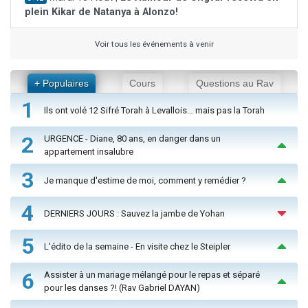
plein Kikar de Natanya à Alonzo!
Voir tous les événements à venir
+ Populaires
Cours
Questions au Rav
1
Ils ont volé 12 Sifré Torah à Levallois… mais pas la Torah
2
URGENCE - Diane, 80 ans, en danger dans un
appartement insalubre
3
Je manque d'estime de moi, comment y remédier ?
4
DERNIERS JOURS : Sauvez la jambe de Yohan
5
L'édito de la semaine - En visite chez le Steipler
6
Assister à un mariage mélangé pour le repas et séparé
pour les danses ?! (Rav Gabriel DAYAN)