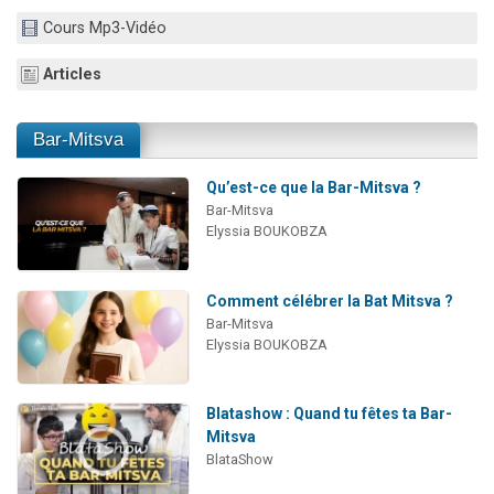
Dovan vient de donner son Maasser
Cours Mp3-Vidéo
2 personnes viennent de nous rejoindre sur WhatsApp
Articles
2 personnes viennent de nous rejoindre sur WhatsApp
Malgorzata vient de donner son Maasser
Bar-Mitsva
3 personnes viennent de nous rejoindre sur WhatsApp
Qu’est-ce que la Bar-Mitsva ?
Bar-Mitsva
Elyssia BOUKOBZA
Comment célébrer la Bat Mitsva ?
Bar-Mitsva
Elyssia BOUKOBZA
Blatashow : Quand tu fêtes ta Bar-
Mitsva
BlataShow